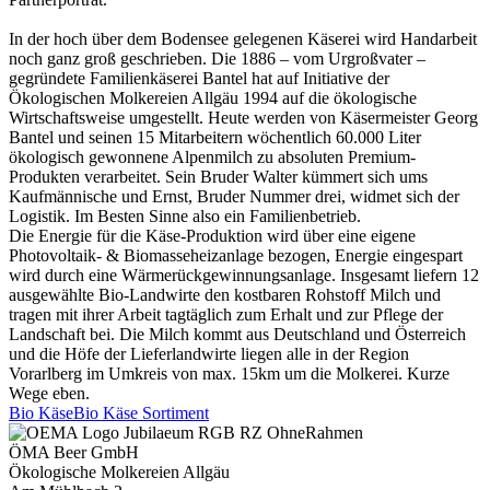
In der hoch über dem Bodensee gelegenen Käserei wird Handarbeit
noch ganz groß geschrieben. Die 1886 – vom Urgroßvater –
gegründete Familienkäserei Bantel hat auf Initiative der
Ökologischen Molkereien Allgäu 1994 auf die ökologische
Wirtschaftsweise umgestellt. Heute werden von Käsermeister Georg
Bantel und seinen 15 Mitarbeitern wöchentlich 60.000 Liter
ökologisch gewonnene Alpenmilch zu absoluten Premium-
Produkten verarbeitet. Sein Bruder Walter kümmert sich ums
Kaufmännische und Ernst, Bruder Nummer drei, widmet sich der
Logistik. Im Besten Sinne also ein Familienbetrieb.
Die Energie für die Käse-Produktion wird über eine eigene
Photovoltaik- & Biomasseheizanlage bezogen, Energie eingespart
wird durch eine Wärmerückgewinnungsanlage. Insgesamt liefern 12
ausgewählte Bio-Landwirte den kostbaren Rohstoff Milch und
tragen mit ihrer Arbeit tagtäglich zum Erhalt und zur Pflege der
Landschaft bei. Die Milch kommt aus Deutschland und Österreich
und die Höfe der Lieferlandwirte liegen alle in der Region
Vorarlberg im Umkreis von max. 15km um die Molkerei. Kurze
Wege eben.
Bio Käse
Bio Käse Sortiment
ÖMA Beer GmbH
Ökologische Molkereien Allgäu