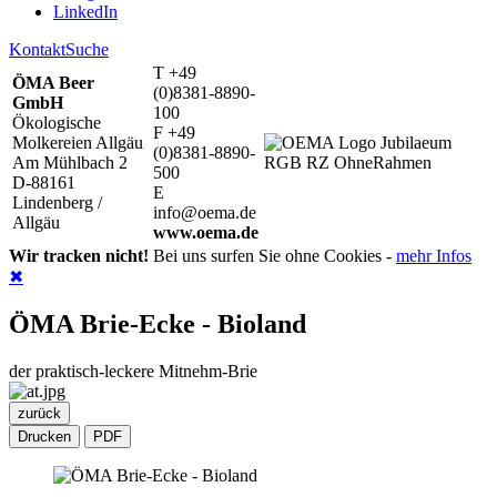
LinkedIn
Kontakt
Suche
T +49
ÖMA Beer
(0)8381-8890-
GmbH
100
Ökologische
F +49
Molkereien Allgäu
(0)8381-8890-
Am Mühlbach 2
500
D-88161
E
Lindenberg /
info@oema.de
Allgäu
www.oema.de
Wir tracken nicht!
Bei uns surfen Sie ohne Cookies -
mehr Infos
✖
ÖMA Brie-Ecke - Bioland
der praktisch-leckere Mitnehm-Brie
zurück
Drucken
PDF