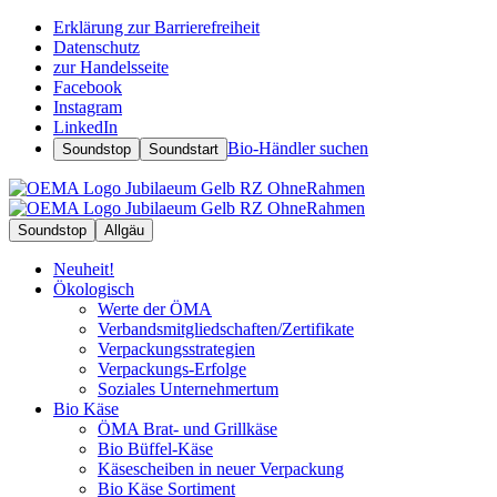
Erklärung zur Barrierefreiheit
Datenschutz
zur Handelsseite
Facebook
Instagram
LinkedIn
Bio-Händler suchen
Soundstop
Soundstart
Soundstop
Allgäu
Neuheit!
Ökologisch
Werte der ÖMA
Verbandsmitgliedschaften/Zertifikate
Verpackungsstrategien
Verpackungs-Erfolge
Soziales Unternehmertum
Bio Käse
ÖMA Brat- und Grillkäse
Bio Büffel-Käse
Käsescheiben in neuer Verpackung
Bio Käse Sortiment