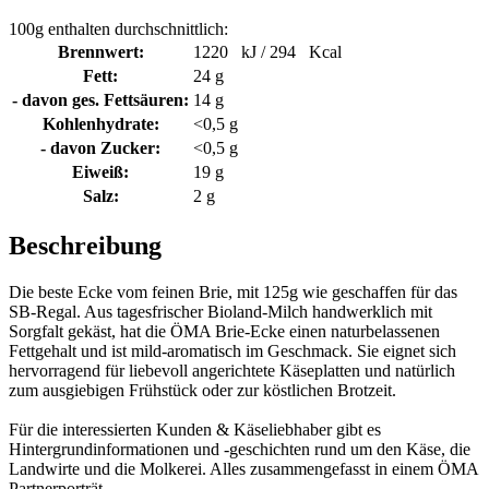
100g enthalten durchschnittlich:
Brennwert:
1220 kJ / 294 Kcal
Fett:
24 g
- davon ges. Fettsäuren:
14 g
Kohlenhydrate:
<0,5 g
- davon Zucker:
<0,5 g
Eiweiß:
19 g
Salz:
2 g
Beschreibung
Die beste Ecke vom feinen Brie, mit 125g wie geschaffen für das
SB-Regal. Aus tagesfrischer Bioland-Milch handwerklich mit
Sorgfalt gekäst, hat die ÖMA Brie-Ecke einen naturbelassenen
Fettgehalt und ist mild-aromatisch im Geschmack. Sie eignet sich
hervorragend für liebevoll angerichtete Käseplatten und natürlich
zum ausgiebigen Frühstück oder zur köstlichen Brotzeit.
Für die interessierten Kunden & Käseliebhaber gibt es
Hintergrundinformationen und -geschichten rund um den Käse, die
Landwirte und die Molkerei. Alles zusammengefasst in einem ÖMA
Partnerporträt.