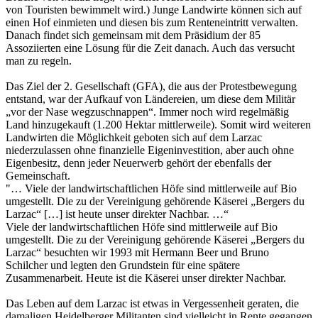
von Touristen bewimmelt wird.) Junge Landwirte können sich auf
einen Hof einmieten und diesen bis zum Renteneintritt verwalten.
Danach findet sich gemeinsam mit dem Präsidium der 85
Assoziierten eine Lösung für die Zeit danach. Auch das versucht
man zu regeln.
Das Ziel der 2. Gesellschaft (GFA), die aus der Protestbewegung
entstand, war der Aufkauf von Ländereien, um diese dem Militär
„vor der Nase wegzuschnappen“. Immer noch wird regelmäßig
Land hinzugekauft (1.200 Hektar mittlerweile). Somit wird weiteren
Landwirten die Möglichkeit geboten sich auf dem Larzac
niederzulassen ohne finanzielle Eigeninvestition, aber auch ohne
Eigenbesitz, denn jeder Neuerwerb gehört der ebenfalls der
Gemeinschaft.
"… Viele der landwirtschaftlichen Höfe sind mittlerweile auf Bio
umgestellt. Die zu der Vereinigung gehörende Käserei „Bergers du
Larzac“ […] ist heute unser direkter Nachbar. …“
Viele der landwirtschaftlichen Höfe sind mittlerweile auf Bio
umgestellt. Die zu der Vereinigung gehörende Käserei „Bergers du
Larzac“ besuchten wir 1993 mit Hermann Beer und Bruno
Schilcher und legten den Grundstein für eine spätere
Zusammenarbeit. Heute ist die Käserei unser direkter Nachbar.
Das Leben auf dem Larzac ist etwas in Vergessenheit geraten, die
damaligen Heidelberger Militanten sind vielleicht in Rente gegangen