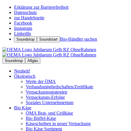
Erklärung zur Barrierefreiheit
Datenschutz
zur Handelsseite
Facebook
Instagram
LinkedIn
Bio-Händler suchen
Soundstop
Soundstart
Soundstop
Allgäu
Neuheit!
Ökologisch
Werte der ÖMA
Verbandsmitgliedschaften/Zertifikate
Verpackungsstrategien
Verpackungs-Erfolge
Soziales Unternehmertum
Bio Käse
ÖMA Brat- und Grillkäse
Bio Büffel-Käse
Käsescheiben in neuer Verpackung
Bio Käse Sortiment