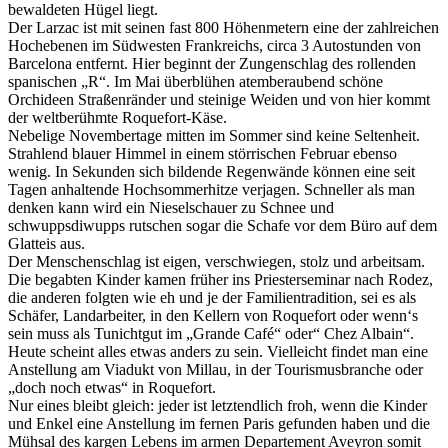
Der Larzac ist mit seinen fast 800 Höhenmetern eine der zahlreichen
Hochebenen im Südwesten Frankreichs, circa 3 Autostunden von
Barcelona entfernt. Hier beginnt der Zungenschlag des rollenden
spanischen „R“. Im Mai überblühen atemberaubend schöne
Orchideen Straßenränder und steinige Weiden und von hier kommt
der weltberühmte Roquefort-Käse.
Nebelige Novembertage mitten im Sommer sind keine Seltenheit.
Strahlend blauer Himmel in einem störrischen Februar ebenso
wenig. In Sekunden sich bildende Regenwände können eine seit
Tagen anhaltende Hochsommerhitze verjagen. Schneller als man
denken kann wird ein Nieselschauer zu Schnee und
schwuppsdiwupps rutschen sogar die Schafe vor dem Büro auf dem
Glatteis aus.
Der Menschenschlag ist eigen, verschwiegen, stolz und arbeitsam.
Die begabten Kinder kamen früher ins Priesterseminar nach Rodez,
die anderen folgten wie eh und je der Familientradition, sei es als
Schäfer, Landarbeiter, in den Kellern von Roquefort oder wenn‘s
sein muss als Tunichtgut im „Grande Café“ oder“ Chez Albain“.
Heute scheint alles etwas anders zu sein. Vielleicht findet man eine
Anstellung am Viadukt von Millau, in der Tourismusbranche oder
„doch noch etwas“ in Roquefort.
Nur eines bleibt gleich: jeder ist letztendlich froh, wenn die Kinder
und Enkel eine Anstellung im fernen Paris gefunden haben und die
Mühsal des kargen Lebens im armen Departement Aveyron somit