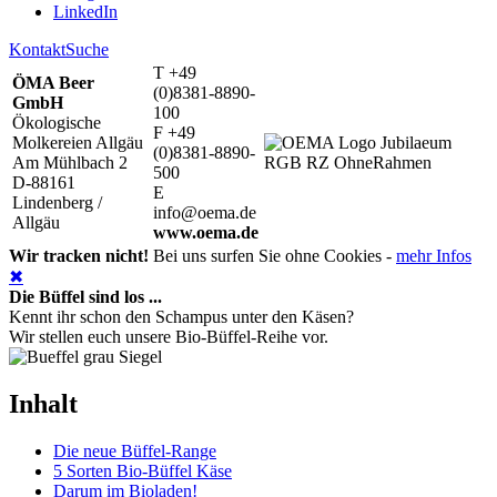
LinkedIn
Kontakt
Suche
T +49
ÖMA Beer
(0)8381-8890-
GmbH
100
Ökologische
F +49
Molkereien Allgäu
(0)8381-8890-
Am Mühlbach 2
500
D-88161
E
Lindenberg /
info@oema.de
Allgäu
www.oema.de
Wir tracken nicht!
Bei uns surfen Sie ohne Cookies -
mehr Infos
✖
Die Büffel sind los ...
Kennt ihr schon den Schampus unter den Käsen?
Wir stellen euch unsere Bio-Büffel-Reihe vor.
Inhalt
Die neue Büffel-Range
5 Sorten Bio-Büffel Käse
Darum im Bioladen!