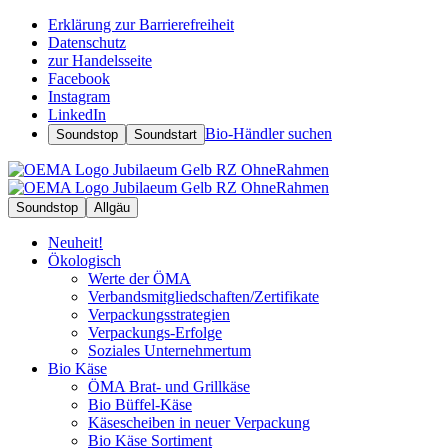
Erklärung zur Barrierefreiheit
Datenschutz
zur Handelsseite
Facebook
Instagram
LinkedIn
Bio-Händler suchen
Soundstop
Soundstart
Soundstop
Allgäu
Neuheit!
Ökologisch
Werte der ÖMA
Verbandsmitgliedschaften/Zertifikate
Verpackungsstrategien
Verpackungs-Erfolge
Soziales Unternehmertum
Bio Käse
ÖMA Brat- und Grillkäse
Bio Büffel-Käse
Käsescheiben in neuer Verpackung
Bio Käse Sortiment