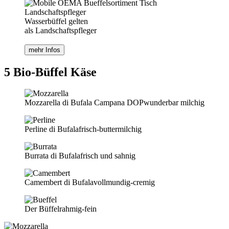
Wasserbüffel gelten
als Landschaftspfleger
mehr Infos
5 Bio-Büffel Käse
Mozzarella di Bufala Campana DOP
wunderbar milchig
Perline di Bufala
frisch-buttermilchig
Burrata di Bufala
frisch und sahnig
Camembert di Bufala
vollmundig-cremig
Der Büffel
rahmig-fein