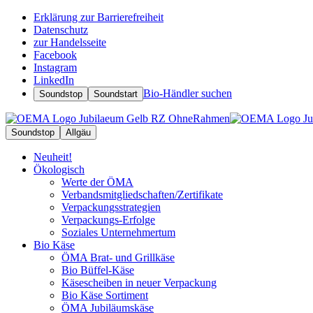
Erklärung zur Barrierefreiheit
Datenschutz
zur Handelsseite
Facebook
Instagram
LinkedIn
Bio-Händler suchen
Soundstop
Soundstart
Soundstop
Allgäu
Neuheit!
Ökologisch
Werte der ÖMA
Verbandsmitgliedschaften/Zertifikate
Verpackungsstrategien
Verpackungs-Erfolge
Soziales Unternehmertum
Bio Käse
ÖMA Brat- und Grillkäse
Bio Büffel-Käse
Käsescheiben in neuer Verpackung
Bio Käse Sortiment
ÖMA Jubiläumskäse