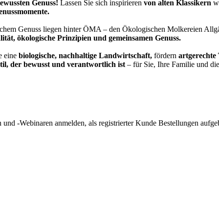
 bewussten Genuss!
Lassen Sie sich inspirieren
von alten Klassikern
wi
Genussmomente.
hlichem Genuss liegen hinter ÖMA – den Ökologischen Molkereien Allg
lität, ökologische Prinzipien und gemeinsamen Genuss.
e eine
biologische, nachhaltige Landwirtschaft,
fördern
artgerechte
il, der bewusst und verantwortlich ist
– für Sie, Ihre Familie und d
und -Webinaren anmelden, als registrierter Kunde Bestellungen aufge