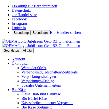
Erklärung zur Barrierefreiheit
Datenschutz
zur Handelsseite
Facebook
Instagram
LinkedIn
Bio-Händler suchen
Soundstop
Soundstart
Soundstop
Allgäu
Neuheit!
Ökologisch
Werte der ÖMA
Verbandsmitgliedschaften/Zertifikate
Verpackungsstrategien
Verpackungs-Erfolge
Soziales Unternehmertum
Bio Käse
ÖMA Brat- und Grillkäse
Bio Büffel-Käse
Käsescheiben in neuer Verpackung
Bio Käse Sortiment