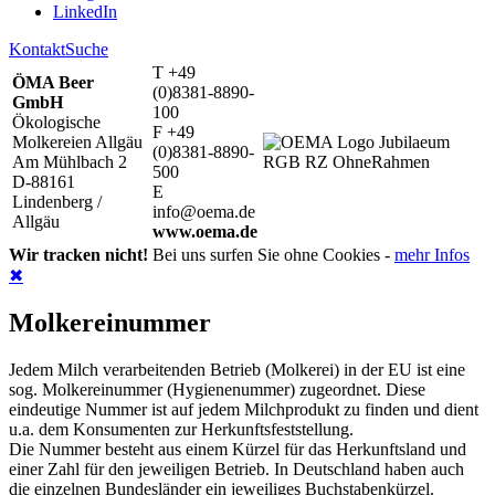
LinkedIn
Kontakt
Suche
T +49
ÖMA Beer
(0)8381-8890-
GmbH
100
Ökologische
F +49
Molkereien Allgäu
(0)8381-8890-
Am Mühlbach 2
500
D-88161
E
Lindenberg /
info@oema.de
Allgäu
www.oema.de
Wir tracken nicht!
Bei uns surfen Sie ohne Cookies -
mehr Infos
✖
Molkereinummer
Jedem Milch verarbeitenden Betrieb (Molkerei) in der EU ist eine
sog. Molkereinummer (Hygienenummer) zugeordnet. Diese
eindeutige Nummer ist auf jedem Milchprodukt zu finden und dient
u.a. dem Konsumenten zur Herkunftsfeststellung.
Die Nummer besteht aus einem Kürzel für das Herkunftsland und
einer Zahl für den jeweiligen Betrieb. In Deutschland haben auch
die einzelnen Bundesländer ein jeweiliges Buchstabenkürzel.