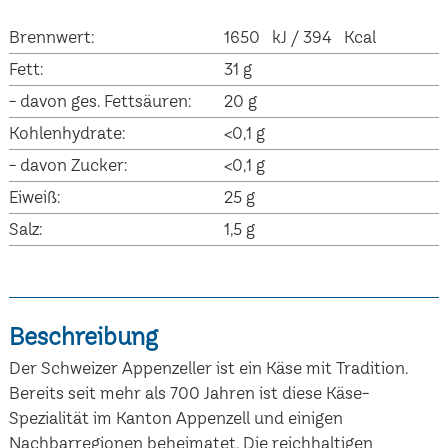
Brennwert:
1650 kJ / 394 Kcal
Fett:
31 g
- davon ges. Fettsäuren:
20 g
Kohlenhydrate:
<0,1 g
- davon Zucker:
<0,1 g
Eiweiß:
25 g
Salz:
1,5 g
Beschreibung
Der Schweizer Appenzeller ist ein Käse mit Tradition.
Bereits seit mehr als 700 Jahren ist diese Käse-
Spezialität im Kanton Appenzell und einigen
Nachbarregionen beheimatet. Die reichhaltigen