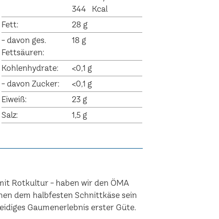
344 Kcal
Fett:
28 g
- davon ges.
18 g
Fettsäuren:
Kohlenhydrate:
<0,1 g
- davon Zucker:
<0,1 g
Eiweiß:
23 g
Salz:
1,5 g
 mit Rotkultur - haben wir den ÖMA
ihen dem halbfesten Schnittkäse sein
meidiges Gaumenerlebnis erster Güte.