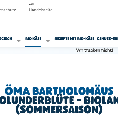
zur
enschutz
Handelsseite
ogisch
Bio Käse
Rezepte mit Bio-Käse
Genuss-Ev
Wir tracken nicht!
ÖMA Bartholomäus
olunderBlüte - Biola
(Sommersaison)