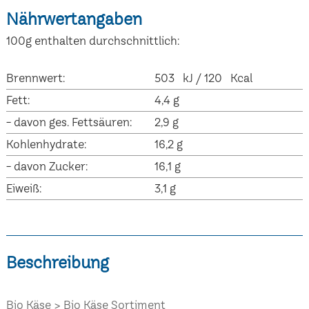
Nährwertangaben
100g enthalten durchschnittlich:
Brennwert:
503 kJ / 120 Kcal
Fett:
4,4 g
- davon ges. Fettsäuren:
2,9 g
Kohlenhydrate:
16,2 g
- davon Zucker:
16,1 g
Eiweiß:
3,1 g
Beschreibung
Bio Käse
Bio Käse Sortiment