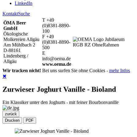
LinkedIn
Kontakt
Suche
T +49
ÖMA Beer
(0)8381-8890-
GmbH
100
Ökologische
F +49
Molkereien Allgäu
(0)8381-8890-
Am Mühlbach 2
500
D-88161
E
Lindenberg /
info@oema.de
Allgäu
www.oema.de
Wir tracken nicht!
Bei uns surfen Sie ohne Cookies -
mehr Infos
✖
Zurwieser Joghurt Vanille - Bioland
Ein Klassiker unter den Joghurts - mit feiner Bourbonvanille
zurück
Drucken
PDF