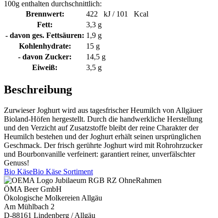
100g enthalten durchschnittlich:
Brennwert:
422 kJ / 101 Kcal
Fett:
3,3 g
- davon ges. Fettsäuren:
1,9 g
Kohlenhydrate:
15 g
- davon Zucker:
14,5 g
Eiweiß:
3,5 g
Beschreibung
Zurwieser Joghurt wird aus tagesfrischer Heumilch von Allgäuer
Bioland-Höfen hergestellt. Durch die handwerkliche Herstellung
und den Verzicht auf Zusatzstoffe bleibt der reine Charakter der
Heumilch bestehen und der Joghurt erhält seinen ursprünglichen
Geschmack. Der frisch gerührte Joghurt wird mit Rohrohrzucker
und Bourbonvanille verfeinert: garantiert reiner, unverfälschter
Genuss!
Bio Käse
Bio Käse Sortiment
ÖMA Beer GmbH
Ökologische Molkereien Allgäu
Am Mühlbach 2
D-88161 Lindenberg / Allgäu