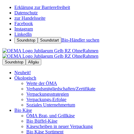
Erklärung zur Barrierefreiheit
Datenschutz
zur Handelsseite
Facebook
Instagram
LinkedIn
Bio-Händler suchen
Soundstop
Soundstart
Soundstop
Allgäu
Neuheit!
Ökologisch
Werte der ÖMA
Verbandsmitgliedschaften/Zertifikate
Verpackungsstrategien
Verpackungs-Erfolge
Soziales Unternehmertum
Bio Käse
ÖMA Brat- und Grillkäse
Bio Büffel-Käse
Käsescheiben in neuer Verpackung
Bio Käse Sortiment