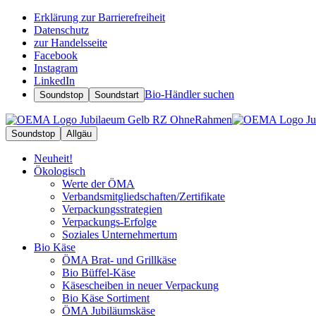
Erklärung zur Barrierefreiheit
Datenschutz
zur Handelsseite
Facebook
Instagram
LinkedIn
Bio-Händler suchen
Soundstop
Soundstart
Soundstop
Allgäu
Neuheit!
Ökologisch
Werte der ÖMA
Verbandsmitgliedschaften/Zertifikate
Verpackungsstrategien
Verpackungs-Erfolge
Soziales Unternehmertum
Bio Käse
ÖMA Brat- und Grillkäse
Bio Büffel-Käse
Käsescheiben in neuer Verpackung
Bio Käse Sortiment
ÖMA Jubiläumskäse