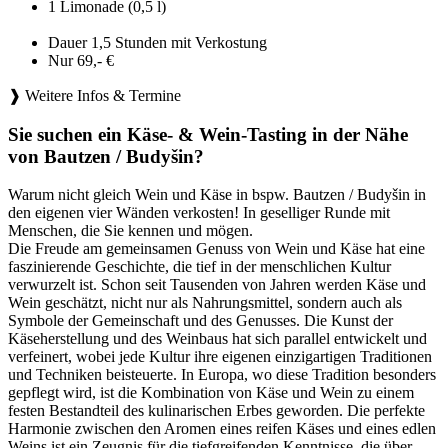
1 Limonade (0,5 l)
Dauer 1,5 Stunden mit Verkostung
Nur 69,- €
❱ Weitere Infos & Termine
Sie suchen ein Käse- & Wein-Tasting in der Nähe
von Bautzen / Budyšin?
Warum nicht gleich Wein und Käse in bspw. Bautzen / Budyšin in
den eigenen vier Wänden verkosten! In geselliger Runde mit
Menschen, die Sie kennen und mögen.
Die Freude am gemeinsamen Genuss von Wein und Käse hat eine
faszinierende Geschichte, die tief in der menschlichen Kultur
verwurzelt ist. Schon seit Tausenden von Jahren werden Käse und
Wein geschätzt, nicht nur als Nahrungsmittel, sondern auch als
Symbole der Gemeinschaft und des Genusses. Die Kunst der
Käseherstellung und des Weinbaus hat sich parallel entwickelt und
verfeinert, wobei jede Kultur ihre eigenen einzigartigen Traditionen
und Techniken beisteuerte. In Europa, wo diese Tradition besonders
gepflegt wird, ist die Kombination von Käse und Wein zu einem
festen Bestandteil des kulinarischen Erbes geworden. Die perfekte
Harmonie zwischen den Aromen eines reifen Käses und eines edlen
Weins ist ein Zeugnis für die tiefgreifenden Kenntnisse, die über