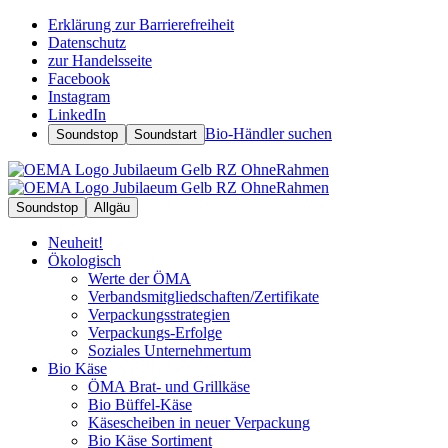
Erklärung zur Barrierefreiheit
Datenschutz
zur Handelsseite
Facebook
Instagram
LinkedIn
Bio-Händler suchen
Soundstop
Soundstart
Soundstop
Allgäu
Neuheit!
Ökologisch
Werte der ÖMA
Verbandsmitgliedschaften/Zertifikate
Verpackungsstrategien
Verpackungs-Erfolge
Soziales Unternehmertum
Bio Käse
ÖMA Brat- und Grillkäse
Bio Büffel-Käse
Käsescheiben in neuer Verpackung
Bio Käse Sortiment