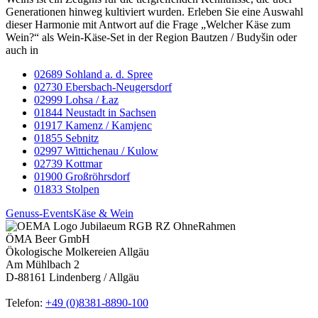
Generationen hinweg kultiviert wurden. Erleben Sie eine Auswahl
dieser Harmonie mit Antwort auf die Frage „Welcher Käse zum
Wein?“ als Wein-Käse-Set in der Region Bautzen / Budyšin oder
auch in
02689 Sohland a. d. Spree
02730 Ebersbach-Neugersdorf
02999 Lohsa / Łaz
01844 Neustadt in Sachsen
01917 Kamenz / Kamjenc
01855 Sebnitz
02997 Wittichenau / Kulow
02739 Kottmar
01900 Großröhrsdorf
01833 Stolpen
Genuss-Events
Käse & Wein
ÖMA Beer GmbH
Ökologische Molkereien Allgäu
Am Mühlbach 2
D-88161 Lindenberg / Allgäu
Telefon:
+49 (0)8381-8890-100