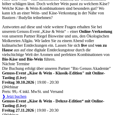
höher schlägen lässt. Doch welcher Wein passt zu welchem Käse?
Welche Käse- & Wein-Kombinationen sind besonders gut? Wo
kann ich an einer Wein- und Käse-Verkostung in der Nähe von
Bautzen / Budyšin teilnehmen?
Antworten auf diese und viele weitere Fragen erhalten Sie bei
unserem Genuss-Event „Käse & Wein“ – einer
Online-Verkostung
von unserem Partner Riegel Bioweine und uns, den Ökologischen
Molkereien Allgäu. Wir laden Sie zu einem Abend voller
kulinarischer Entdeckungen ein. Lassen Sie sich
live
und
von zu
Hause
aus auf eine digitale Entdeckungstour durch die
vielschichtige Welt der Aromen und perfekten Kombinationen von
Bio-Käse und Bio-Wein
führen.
Nächste Termine
Die Buchung erfolgt über unseren Partner "Bio Genuss Akademie"
Genuss-Event „Käse & Wein - Klassik-Edition" mit Online-
Tasting (Live)
Freitag 30.10.2026
| 19:00 - 20:30
()
Webinar
Preis: 99,- € inkl. MwSt. und Versand
❱ Jetzt buchen
Genuss-Event „Käse & Wein - Deluxe-Edition“ mit Online-
Tasting (Live)
Freitag 27.11.2026
| 19:00 - 20:30
()
Webinar