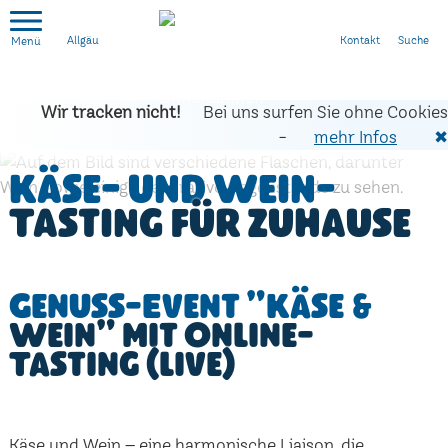
Kontakt
Suche
Allgäu
Wir tracken nicht!
Bei uns surfen Sie ohne Cookies
-
mehr Infos
✖
Käse- und Wein-
Tasting für zuhause
Genuss-Event "Käse &
Wein" mit Online-
Tasting (live)
Käse und Wein – eine harmonische Liaison, die