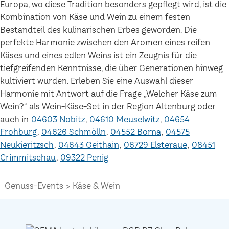
Europa, wo diese Tradition besonders gepflegt wird, ist die
Kombination von Käse und Wein zu einem festen
Bestandteil des kulinarischen Erbes geworden. Die
perfekte Harmonie zwischen den Aromen eines reifen
Käses und eines edlen Weins ist ein Zeugnis für die
tiefgreifenden Kenntnisse, die über Generationen hinweg
kultiviert wurden. Erleben Sie eine Auswahl dieser
Harmonie mit Antwort auf die Frage „Welcher Käse zum
Wein?“ als Wein-Käse-Set in der Region Altenburg oder
auch in
04603 Nobitz
04610 Meuselwitz
04654
Frohburg
04626 Schmölln
04552 Borna
04575
Neukieritzsch
04643 Geithain
06729 Elsteraue
08451
Crimmitschau
09322 Penig
Genuss-Events
Käse & Wein