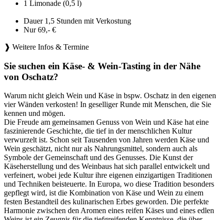
1 Limonade (0,5 l)
Dauer 1,5 Stunden mit Verkostung
Nur 69,- €
❱ Weitere Infos & Termine
Sie suchen ein Käse- & Wein-Tasting in der Nähe
von Oschatz?
Warum nicht gleich Wein und Käse in bspw. Oschatz in den eigenen
vier Wänden verkosten! In geselliger Runde mit Menschen, die Sie
kennen und mögen.
Die Freude am gemeinsamen Genuss von Wein und Käse hat eine
faszinierende Geschichte, die tief in der menschlichen Kultur
verwurzelt ist. Schon seit Tausenden von Jahren werden Käse und
Wein geschätzt, nicht nur als Nahrungsmittel, sondern auch als
Symbole der Gemeinschaft und des Genusses. Die Kunst der
Käseherstellung und des Weinbaus hat sich parallel entwickelt und
verfeinert, wobei jede Kultur ihre eigenen einzigartigen Traditionen
und Techniken beisteuerte. In Europa, wo diese Tradition besonders
gepflegt wird, ist die Kombination von Käse und Wein zu einem
festen Bestandteil des kulinarischen Erbes geworden. Die perfekte
Harmonie zwischen den Aromen eines reifen Käses und eines edlen
Weins ist ein Zeugnis für die tiefgreifenden Kenntnisse, die über