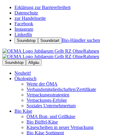
Erklärung zur Barrierefreiheit
Datenschutz
zur Handelsseite
Facebook
Instagram
LinkedIn
Bio-Händler suchen
Soundstop
Soundstart
Soundstop
Allgäu
Neuheit!
Ökologisch
Werte der ÖMA
Verbandsmitgliedschaften/Zertifikate
Verpackungsstrategien
Verpackungs-Erfolge
Soziales Unternehmertum
Bio Käse
ÖMA Brat- und Grillkäse
Bio Büffel-Käse
Käsescheiben in neuer Verpackung
Bio Käse Sortiment