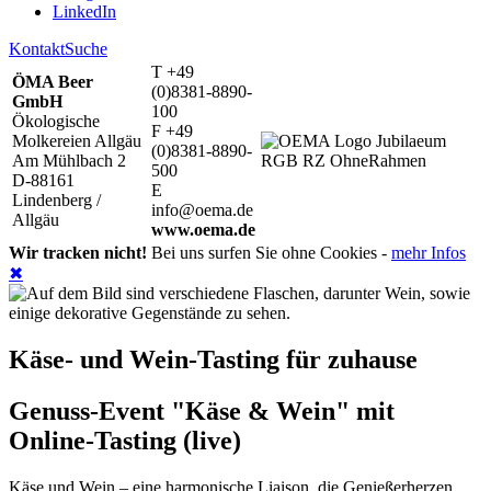
LinkedIn
Kontakt
Suche
T +49
ÖMA Beer
(0)8381-8890-
GmbH
100
Ökologische
F +49
Molkereien Allgäu
(0)8381-8890-
Am Mühlbach 2
500
D-88161
E
Lindenberg /
info@oema.de
Allgäu
www.oema.de
Wir tracken nicht!
Bei uns surfen Sie ohne Cookies -
mehr Infos
✖
Käse- und Wein-Tasting für zuhause
Genuss-Event "Käse & Wein" mit
Online-Tasting (live)
Käse und Wein – eine harmonische Liaison, die Genießerherzen