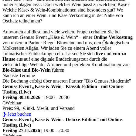
höher schlägen lässt. Doch welcher Wein passt zu welchem Käse?
Welche Käse- & Wein-Kombinationen sind besonders gut? Wo
kann ich an einer Wein- und Käse-Verkostung in der Nähe von
Oschatz teilnehmen?
Antworten auf diese und viele weitere Fragen erhalten Sie bei
unserem Genuss-Event „Käse & Wein“ – einer
Online-Verkostung
von unserem Partner Riegel Bioweine und uns, den Ökologischen
Molkereien Allgäu. Wir laden Sie zu einem Abend voller
kulinarischer Entdeckungen ein. Lassen Sie sich
live
und
von zu
Hause
aus auf eine digitale Entdeckungstour durch die
vielschichtige Welt der Aromen und perfekten Kombinationen von
Bio-Käse und Bio-Wein
führen.
Nächste Termine
Die Buchung erfolgt über unseren Partner "Bio Genuss Akademie"
Genuss-Event „Käse & Wein - Klassik-Edition" mit Online-
Tasting (Live)
Freitag 30.10.2026
| 19:00 - 20:30
()
Webinar
Preis: 99,- € inkl. MwSt. und Versand
❱ Jetzt buchen
Genuss-Event „Käse & Wein - Deluxe-Edition“ mit Online-
Tasting (Live)
Freitag 27.11.2026
| 19:00 - 20:30
()
Webinar