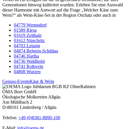
Generationen hinweg kultiviert wurden. Erleben Sie eine Auswahl
dieser Harmonie mit Antwort auf die Frage „Welcher Käse zum
Wein?“ als Wein-Käse-Set in der Region Oschatz oder auch in
04779 Wermsdorf
01589 Riesa
01619 Zeithain
01612 Nünchritz
04703 Leisnig
04874 Belgern-Schildau
04746 Hartha
04736 Waldheim
04741 Roßwein
04808 Wurzen
Genuss-Events
Käse & Wein
ÖMA Beer GmbH
Ökologische Molkereien Allgäu
Am Mühlbach 2
D-88161 Lindenberg / Allgäu
Telefon:
+49 (0)8381-8890-100
E-Mail:
info@oema.de