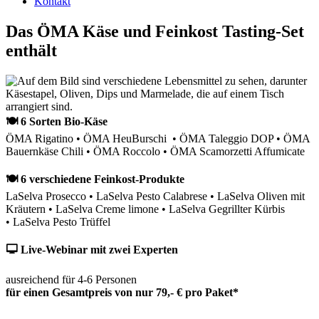
Kontakt
Das ÖMA Käse und Feinkost Tasting-Set
enthält
🍽 6 Sorten Bio-Käse
ÖMA Rigatino • ÖMA HeuBurschi • ÖMA Taleggio DOP • ÖMA
Bauernkäse Chili • ÖMA Roccolo • ÖMA Scamorzetti Affumicate
🍽 6 verschiedene Feinkost-Produkte
LaSelva Prosecco • LaSelva Pesto Calabrese • LaSelva Oliven mit
Kräutern • LaSelva Creme limone • LaSelva Gegrillter Kürbis
• LaSelva Pesto Trüffel
🖵 Live-Webinar mit zwei Experten
ausreichend für 4-6 Personen
für einen Gesamtpreis von nur 79,- € pro Paket*