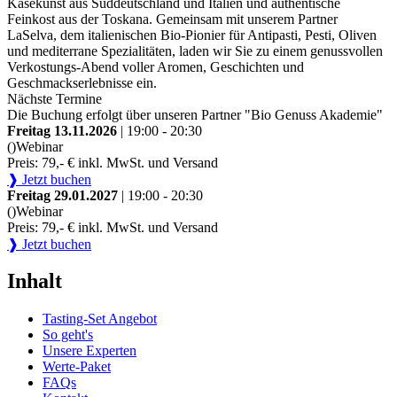
Käsekunst aus Süddeutschland und Italien und authentische
Feinkost aus der Toskana. Gemeinsam mit unserem Partner
LaSelva, dem italienischen Bio-Pionier für Antipasti, Pesti, Oliven
und mediterrane Spezialitäten, laden wir Sie zu einem genussvollen
Verkostungs-Abend voller Aromen, Geschichten und
Geschmackserlebnisse ein.
Nächste Termine
Die Buchung erfolgt über unseren Partner "Bio Genuss Akademie"
Freitag 13.11.2026
| 19:00 - 20:30
()
Webinar
Preis: 79,- € inkl. MwSt. und Versand
❱ Jetzt buchen
Freitag 29.01.2027
| 19:00 - 20:30
()
Webinar
Preis: 79,- € inkl. MwSt. und Versand
❱ Jetzt buchen
Inhalt
Tasting-Set Angebot
So geht's
Unsere Experten
Werte-Paket
FAQs