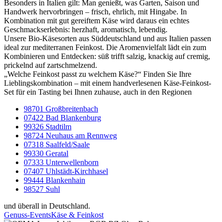
Besonders in Italien gilt: Man genießt, was Garten, Saison und
Handwerk hervorbringen – frisch, ehrlich, mit Hingabe. In
Kombination mit gut gereiftem Käse wird daraus ein echtes
Geschmackserlebnis: herzhaft, aromatisch, lebendig.
Unsere Bio-Käsesorten aus Süddeutschland und aus Italien passen
ideal zur mediterranen Feinkost. Die Aromenvielfalt lädt ein zum
Kombinieren und Entdecken: süß trifft salzig, knackig auf cremig,
prickelnd auf zartschmelzend.
„Welche Feinkost passt zu welchem Käse?“ Finden Sie Ihre
Lieblingskombination – mit einem handverlesenen Käse-Feinkost-
Set für ein Tasting bei Ihnen zuhause, auch in den Regionen
98701 Großbreitenbach
07422 Bad Blankenburg
99326 Stadtilm
98724 Neuhaus am Rennweg
07318 Saalfeld/Saale
99330 Geratal
07333 Unterwellenborn
07407 Uhlstädt-Kirchhasel
99444 Blankenhain
98527 Suhl
und überall in Deutschland.
Genuss-Events
Käse & Feinkost