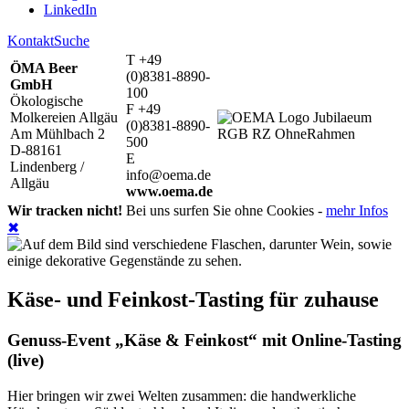
LinkedIn
Kontakt
Suche
T +49
ÖMA Beer
(0)8381-8890-
GmbH
100
Ökologische
F +49
Molkereien Allgäu
(0)8381-8890-
Am Mühlbach 2
500
D-88161
E
Lindenberg /
info@oema.de
Allgäu
www.oema.de
Wir tracken nicht!
Bei uns surfen Sie ohne Cookies -
mehr Infos
✖
Käse- und Feinkost-Tasting für zuhause
Genuss-Event „Käse & Feinkost“ mit Online-Tasting
(live)
Hier bringen wir zwei Welten zusammen: die handwerkliche