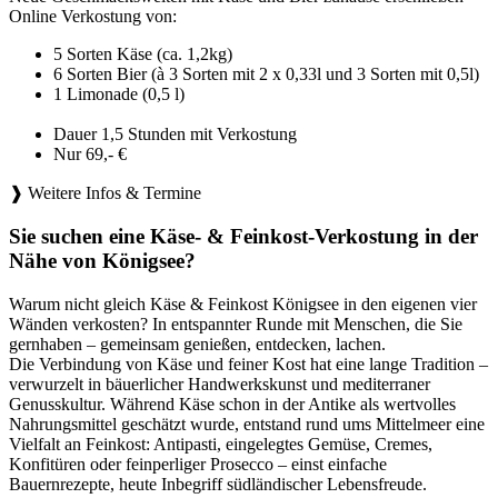
Online Verkostung von:
5 Sorten Käse (ca. 1,2kg)
6 Sorten Bier (à 3 Sorten mit 2 x 0,33l und 3 Sorten mit 0,5l)
1 Limonade (0,5 l)
Dauer 1,5 Stunden mit Verkostung
Nur 69,- €
❱ Weitere Infos & Termine
Sie suchen eine Käse- & Feinkost-Verkostung in der
Nähe von Königsee?
Warum nicht gleich Käse & Feinkost Königsee in den eigenen vier
Wänden verkosten? In entspannter Runde mit Menschen, die Sie
gernhaben – gemeinsam genießen, entdecken, lachen.
Die Verbindung von Käse und feiner Kost hat eine lange Tradition –
verwurzelt in bäuerlicher Handwerkskunst und mediterraner
Genusskultur. Während Käse schon in der Antike als wertvolles
Nahrungsmittel geschätzt wurde, entstand rund ums Mittelmeer eine
Vielfalt an Feinkost: Antipasti, eingelegtes Gemüse, Cremes,
Konfitüren oder feinperliger Prosecco – einst einfache
Bauernrezepte, heute Inbegriff südländischer Lebensfreude.