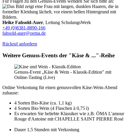
Für Fragen zu den Genuss-Events wenden Sie sich bitte an:
Heike Fahsold-Auer
, Leitung SchulungsWerk
+49 (0)8381-8890-166
fahsold-auer@oema.de
Rückruf anfordern
Weitere Genuss-Events der "Käse & ..."-Reihe
Genuss-Event „Käse & Wein - Klassik-Edition" mit
Online-Tasting (Live)
Online Verkostung für einen genussvollen Käse-Wein-Abend
zuhause:
4 Sorten Bio-Käse (ca. 1,1 kg)
4 Sorten Bio-Wein (4 Flaschen à 0,75 l)
Es erwarten Sie beliebte Klassiker wie z.B. ÖMA L'amour
Rouge d'Antoine mit CHAPELLE SAINT PIERRE Rosé
Dauer 1,5 Stunden mit Verkostung