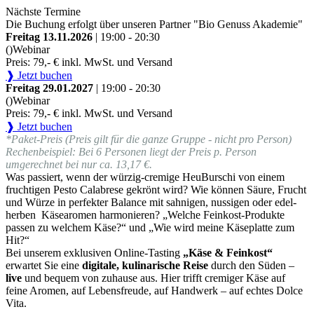
Nächste Termine
Die Buchung erfolgt über unseren Partner "Bio Genuss Akademie"
Freitag 13.11.2026
| 19:00 - 20:30
()
Webinar
Preis: 79,- € inkl. MwSt. und Versand
❱ Jetzt buchen
Freitag 29.01.2027
| 19:00 - 20:30
()
Webinar
Preis: 79,- € inkl. MwSt. und Versand
❱ Jetzt buchen
*Paket-Preis (Preis gilt für die ganze Gruppe - nicht pro Person)
Rechenbeispiel: Bei 6 Personen liegt der Preis p. Person
umgerechnet bei nur ca. 13,17 €.
Was passiert, wenn der würzig-cremige HeuBurschi von einem
fruchtigen Pesto Calabrese gekrönt wird? Wie können Säure, Frucht
und Würze in perfekter Balance mit sahnigen, nussigen oder edel-
herben Käsearomen harmonieren? „Welche Feinkost-Produkte
passen zu welchem Käse?“ und „Wie wird meine Käseplatte zum
Hit?“
Bei unserem exklusiven Online-Tasting
„Käse & Feinkost“
erwartet Sie eine
digitale, kulinarische Reise
durch den Süden –
live
und bequem von zuhause aus. Hier trifft cremiger Käse auf
feine Aromen, auf Lebensfreude, auf Handwerk – auf echtes Dolce
Vita.