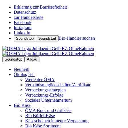
Erklärung zur Barrierefreiheit
Datenschutz
zur Handelsseite
Facebook
Instagram
LinkedIn
Bio-Händler suchen
Soundstop
Soundstart
Soundstop
Allgäu
Neuheit!
Ökologisch
Werte der ÖMA
Verbandsmitgliedschaften/Zertifikate
Verpackungsstrategien
Verpackungs-Erfolge
Soziales Unternehmertum
Bio Käse
ÖMA Brat- und Grillkäse
Bio Büffel-Käse
Käsescheiben in neuer Verpackung
Bio Käse Sortiment