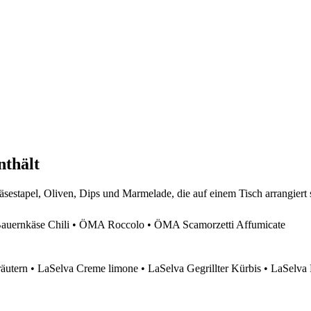
nthält
ernkäse Chili • ÖMA Roccolo • ÖMA Scamorzetti Affumicate
äutern • LaSelva Creme limone • LaSelva Gegrillter Kürbis • LaSelva 