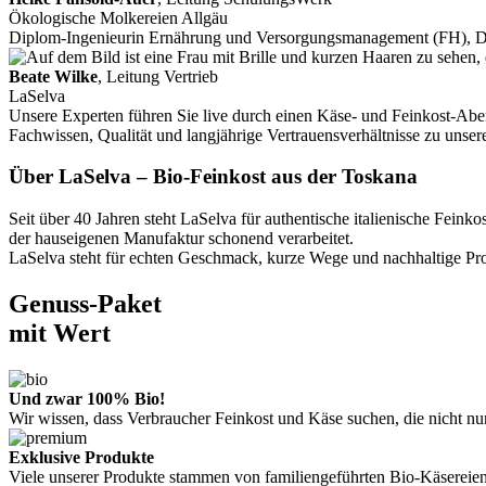
Ökologische Molkereien Allgäu
Diplom-Ingenieurin Ernährung und Versorgungsmanagement (FH), 
Beate Wilke
, Leitung Vertrieb
LaSelva
Unsere Experten führen Sie live durch einen Käse- und Feinkost-Aben
Fachwissen, Qualität und langjährige Vertrauensverhältnisse zu unse
Über LaSelva – Bio-Feinkost aus der Toskana
Seit über 40 Jahren steht LaSelva für authentische italienische Fe
der hauseigenen Manufaktur schonend verarbeitet.
LaSelva steht für echten Geschmack, kurze Wege und nachhaltige Prod
Genuss-Paket
mit Wert
Und zwar 100% Bio!
Wir wissen, dass Verbraucher Feinkost und Käse suchen, die nicht n
Exklusive Produkte
Viele unserer Produkte stammen von familiengeführten Bio-Käsereien