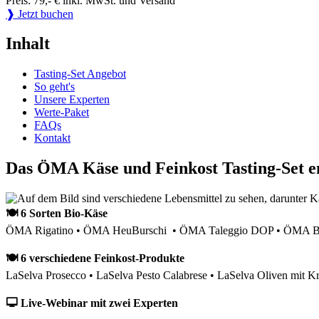
Preis: 79,- € inkl. MwSt. und Versand
❱ Jetzt buchen
Inhalt
Tasting-Set Angebot
So geht's
Unsere Experten
Werte-Paket
FAQs
Kontakt
Das ÖMA Käse und Feinkost Tasting-Set e
🍽 6 Sorten Bio-Käse
ÖMA Rigatino • ÖMA HeuBurschi • ÖMA Taleggio DOP • ÖMA Bau
🍽 6 verschiedene Feinkost-Produkte
LaSelva Prosecco • LaSelva Pesto Calabrese • LaSelva Oliven mit Kr
🖵 Live-Webinar mit zwei Experten