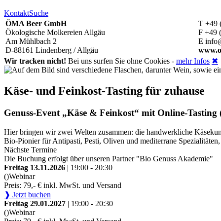
Kontakt
Suche
ÖMA Beer GmbH
T +49 
Ökologische Molkereien Allgäu
F +49 
Am Mühlbach 2
E info
D-88161 Lindenberg / Allgäu
www.o
Wir tracken nicht!
Bei uns surfen Sie ohne Cookies -
mehr Infos
✖
Käse- und Feinkost-Tasting für zuhause
Genuss-Event „Käse & Feinkost“ mit Online-Tasting (
Hier bringen wir zwei Welten zusammen: die handwerkliche Käsekunst
Bio-Pionier für Antipasti, Pesti, Oliven und mediterrane Spezialitä
Nächste Termine
Die Buchung erfolgt über unseren Partner "Bio Genuss Akademie"
Freitag 13.11.2026
| 19:00 - 20:30
()
Webinar
Preis: 79,- € inkl. MwSt. und Versand
❱ Jetzt buchen
Freitag 29.01.2027
| 19:00 - 20:30
()
Webinar