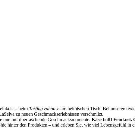
Feinkost – beim
Tasting zuhause
am heimischen Tisch. Bei unserem exklu
LaSelva zu neuen Geschmackserlebnissen verschmilzt.
ste und auf überraschende Geschmacksmomente.
Käse trifft Feinkost.
phie hinter den Produkten – und erleben Sie, wie viel Lebensgefühl in 