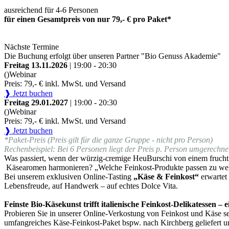
ausreichend für 4-6 Personen
für einen Gesamtpreis von nur 79,- € pro Paket*
Nächste Termine
Die Buchung erfolgt über unseren Partner "Bio Genuss Akademie"
Freitag 13.11.2026
| 19:00 - 20:30
()
Webinar
Preis: 79,- € inkl. MwSt. und Versand
❱ Jetzt buchen
Freitag 29.01.2027
| 19:00 - 20:30
()
Webinar
Preis: 79,- € inkl. MwSt. und Versand
❱ Jetzt buchen
*Paket-Preis (Preis gilt für die ganze Gruppe - nicht pro Person)
Rechenbeispiel: Bei 6 Personen liegt der Preis p. Person umgerechnet
Was passiert, wenn der würzig-cremige HeuBurschi von einem fruchti
Käsearomen harmonieren? „Welche Feinkost-Produkte passen zu we
Bei unserem exklusiven Online-Tasting
„Käse & Feinkost“
erwartet
Lebensfreude, auf Handwerk – auf echtes Dolce Vita.
Feinste Bio-Käsekunst trifft italienische Feinkost-Delikatessen –
Probieren Sie in unserer Online-Verkostung von Feinkost und Käse sel
umfangreiches Käse-Feinkost-Paket bspw. nach Kirchberg geliefert u