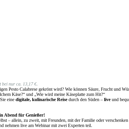
 bei nur ca. 13,17 €.
gen Pesto Calabrese gekrönt wird? Wie können Säure, Frucht und Würz
lchem Käse?“ und „Wie wird meine Käseplatte zum Hit?“
 Sie eine
digitale, kulinarische Reise
durch den Süden –
live
und beque
 ein Abend für Genießer!
bst – allein, zu zweit, mit Freunden, mit der Familie oder verschenken
nd nehmen live am Webinar mit zwei Experten teil.