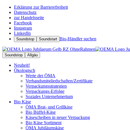
Erklärung zur Barrierefreiheit
Datenschutz
zur Handelsseite
Facebook
Instagram
LinkedIn
Bio-Händler suchen
Soundstop
Soundstart
Soundstop
Allgäu
Neuheit!
Ökologisch
Werte der ÖMA
Verbandsmitgliedschaften/Zertifikate
Verpackungsstrategien
Verpackungs-Erfolge
Soziales Unternehmertum
Bio Käse
ÖMA Brat- und Grillkäse
Bio Büffel-Käse
Käsescheiben in neuer Verpackung
Bio Käse Sortiment
ÖMA Jubiläumskäse