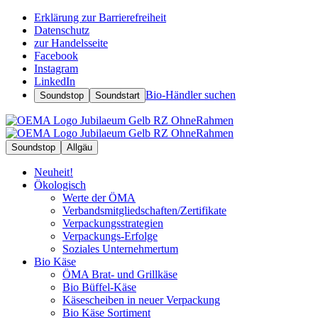
Erklärung zur Barrierefreiheit
Datenschutz
zur Handelsseite
Facebook
Instagram
LinkedIn
Bio-Händler suchen
Soundstop
Soundstart
Soundstop
Allgäu
Neuheit!
Ökologisch
Werte der ÖMA
Verbandsmitgliedschaften/Zertifikate
Verpackungsstrategien
Verpackungs-Erfolge
Soziales Unternehmertum
Bio Käse
ÖMA Brat- und Grillkäse
Bio Büffel-Käse
Käsescheiben in neuer Verpackung
Bio Käse Sortiment