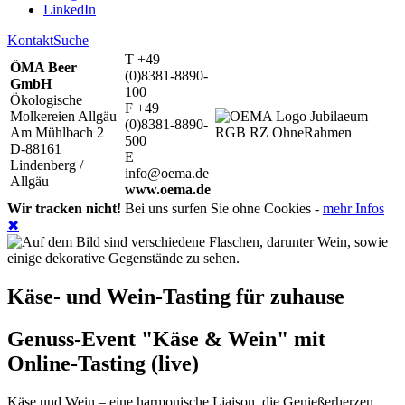
LinkedIn
Kontakt
Suche
T +49
ÖMA Beer
(0)8381-8890-
GmbH
100
Ökologische
F +49
Molkereien Allgäu
(0)8381-8890-
Am Mühlbach 2
500
D-88161
E
Lindenberg /
info@oema.de
Allgäu
www.oema.de
Wir tracken nicht!
Bei uns surfen Sie ohne Cookies -
mehr Infos
✖
Käse- und Wein-Tasting für zuhause
Genuss-Event "Käse & Wein" mit
Online-Tasting (live)
Käse und Wein – eine harmonische Liaison, die Genießerherzen