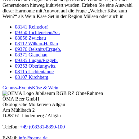
Generationen hinweg kultiviert wurden. Erleben Sie eine Auswahl
dieser Harmonie mit Antwort auf die Frage „Welcher Käse zum
Wein?“ als Wein-Käse-Set in der Region Mülsen oder auch in
08141 Reinsdorf
09350 Lichtenstein/Sa.
08056 Zwickau
08112 Wilkau-Haßlau
09376 Oelsnitz/Erzgeb.
08371 Glauchau
09385 Lugau/Erzgeb.
09353 Oberlungwitz
08115 Lichtentanne
08107 Kirchberg
Genuss-Events
Käse & Wein
ÖMA Beer GmbH
Ökologische Molkereien Allgäu
Am Mühlbach 2
D-88161 Lindenberg / Allgäu
Telefon:
+49 (0)8381-8890-100
E-Mail:
info@oema.de