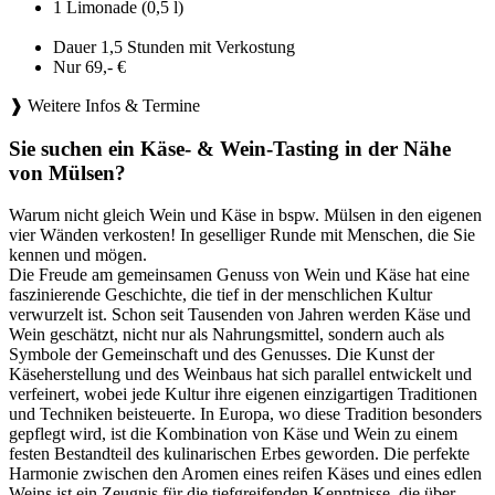
1 Limonade (0,5 l)
Dauer 1,5 Stunden mit Verkostung
Nur 69,- €
❱ Weitere Infos & Termine
Sie suchen ein Käse- & Wein-Tasting in der Nähe
von Mülsen?
Warum nicht gleich Wein und Käse in bspw. Mülsen in den eigenen
vier Wänden verkosten! In geselliger Runde mit Menschen, die Sie
kennen und mögen.
Die Freude am gemeinsamen Genuss von Wein und Käse hat eine
faszinierende Geschichte, die tief in der menschlichen Kultur
verwurzelt ist. Schon seit Tausenden von Jahren werden Käse und
Wein geschätzt, nicht nur als Nahrungsmittel, sondern auch als
Symbole der Gemeinschaft und des Genusses. Die Kunst der
Käseherstellung und des Weinbaus hat sich parallel entwickelt und
verfeinert, wobei jede Kultur ihre eigenen einzigartigen Traditionen
und Techniken beisteuerte. In Europa, wo diese Tradition besonders
gepflegt wird, ist die Kombination von Käse und Wein zu einem
festen Bestandteil des kulinarischen Erbes geworden. Die perfekte
Harmonie zwischen den Aromen eines reifen Käses und eines edlen
Weins ist ein Zeugnis für die tiefgreifenden Kenntnisse, die über