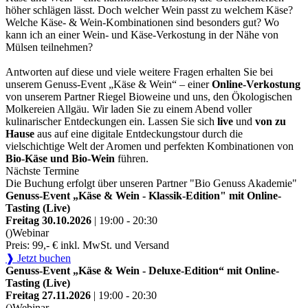
höher schlägen lässt. Doch welcher Wein passt zu welchem Käse?
Welche Käse- & Wein-Kombinationen sind besonders gut? Wo
kann ich an einer Wein- und Käse-Verkostung in der Nähe von
Mülsen teilnehmen?
Antworten auf diese und viele weitere Fragen erhalten Sie bei
unserem Genuss-Event „Käse & Wein“ – einer
Online-Verkostung
von unserem Partner Riegel Bioweine und uns, den Ökologischen
Molkereien Allgäu. Wir laden Sie zu einem Abend voller
kulinarischer Entdeckungen ein. Lassen Sie sich
live
und
von zu
Hause
aus auf eine digitale Entdeckungstour durch die
vielschichtige Welt der Aromen und perfekten Kombinationen von
Bio-Käse und Bio-Wein
führen.
Nächste Termine
Die Buchung erfolgt über unseren Partner "Bio Genuss Akademie"
Genuss-Event „Käse & Wein - Klassik-Edition" mit Online-
Tasting (Live)
Freitag 30.10.2026
| 19:00 - 20:30
()
Webinar
Preis: 99,- € inkl. MwSt. und Versand
❱ Jetzt buchen
Genuss-Event „Käse & Wein - Deluxe-Edition“ mit Online-
Tasting (Live)
Freitag 27.11.2026
| 19:00 - 20:30
()
Webinar