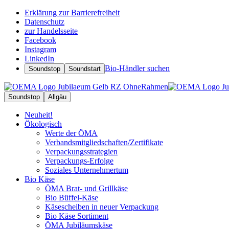
Erklärung zur Barrierefreiheit
Datenschutz
zur Handelsseite
Facebook
Instagram
LinkedIn
Bio-Händler suchen
Soundstop
Soundstart
Soundstop
Allgäu
Neuheit!
Ökologisch
Werte der ÖMA
Verbandsmitgliedschaften/Zertifikate
Verpackungsstrategien
Verpackungs-Erfolge
Soziales Unternehmertum
Bio Käse
ÖMA Brat- und Grillkäse
Bio Büffel-Käse
Käsescheiben in neuer Verpackung
Bio Käse Sortiment
ÖMA Jubiläumskäse