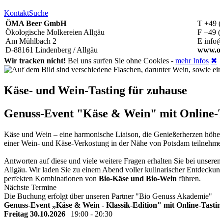
Kontakt
Suche
ÖMA Beer GmbH
T +49 
Ökologische Molkereien Allgäu
F +49 
Am Mühlbach 2
E info
D-88161 Lindenberg / Allgäu
www.o
Wir tracken nicht!
Bei uns surfen Sie ohne Cookies -
mehr Infos
✖
Käse- und Wein-Tasting für zuhause
Genuss-Event "Käse & Wein" mit Online-Ta
Käse und Wein – eine harmonische Liaison, die Genießerherzen höh
einer Wein- und Käse-Verkostung in der Nähe von Potsdam teilneh
Antworten auf diese und viele weitere Fragen erhalten Sie bei unse
Allgäu. Wir laden Sie zu einem Abend voller kulinarischer Entdeckun
perfekten Kombinationen von
Bio-Käse und Bio-Wein
führen.
Nächste Termine
Die Buchung erfolgt über unseren Partner "Bio Genuss Akademie"
Genuss-Event „Käse & Wein - Klassik-Edition" mit Online-Tastin
Freitag 30.10.2026
| 19:00 - 20:30