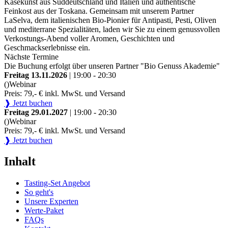
Käsekunst aus Süddeutschland und Italien und authentische
Feinkost aus der Toskana. Gemeinsam mit unserem Partner
LaSelva, dem italienischen Bio-Pionier für Antipasti, Pesti, Oliven
und mediterrane Spezialitäten, laden wir Sie zu einem genussvollen
Verkostungs-Abend voller Aromen, Geschichten und
Geschmackserlebnisse ein.
Nächste Termine
Die Buchung erfolgt über unseren Partner "Bio Genuss Akademie"
Freitag 13.11.2026
| 19:00 - 20:30
()
Webinar
Preis: 79,- € inkl. MwSt. und Versand
❱ Jetzt buchen
Freitag 29.01.2027
| 19:00 - 20:30
()
Webinar
Preis: 79,- € inkl. MwSt. und Versand
❱ Jetzt buchen
Inhalt
Tasting-Set Angebot
So geht's
Unsere Experten
Werte-Paket
FAQs