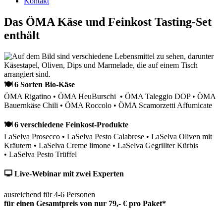
Kontakt
Das ÖMA Käse und Feinkost Tasting-Set
enthält
🍽 6 Sorten Bio-Käse
ÖMA Rigatino • ÖMA HeuBurschi • ÖMA Taleggio DOP • ÖMA
Bauernkäse Chili • ÖMA Roccolo • ÖMA Scamorzetti Affumicate
🍽 6 verschiedene Feinkost-Produkte
LaSelva Prosecco • LaSelva Pesto Calabrese • LaSelva Oliven mit
Kräutern • LaSelva Creme limone • LaSelva Gegrillter Kürbis
• LaSelva Pesto Trüffel
🖵 Live-Webinar mit zwei Experten
ausreichend für 4-6 Personen
für einen Gesamtpreis von nur 79,- € pro Paket*