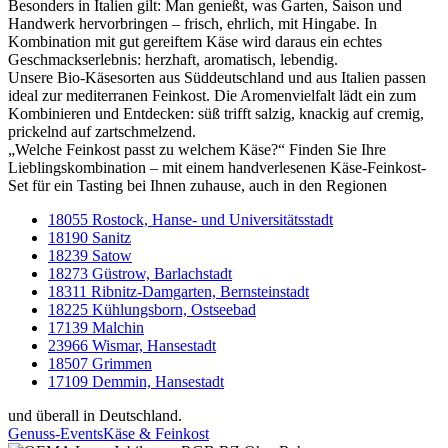
Besonders in Italien gilt: Man genießt, was Garten, Saison und
Handwerk hervorbringen – frisch, ehrlich, mit Hingabe. In
Kombination mit gut gereiftem Käse wird daraus ein echtes
Geschmackserlebnis: herzhaft, aromatisch, lebendig.
Unsere Bio-Käsesorten aus Süddeutschland und aus Italien passen
ideal zur mediterranen Feinkost. Die Aromenvielfalt lädt ein zum
Kombinieren und Entdecken: süß trifft salzig, knackig auf cremig,
prickelnd auf zartschmelzend.
„Welche Feinkost passt zu welchem Käse?“ Finden Sie Ihre
Lieblingskombination – mit einem handverlesenen Käse-Feinkost-
Set für ein Tasting bei Ihnen zuhause, auch in den Regionen
18055 Rostock, Hanse- und Universitätsstadt
18190 Sanitz
18239 Satow
18273 Güstrow, Barlachstadt
18311 Ribnitz-Damgarten, Bernsteinstadt
18225 Kühlungsborn, Ostseebad
17139 Malchin
23966 Wismar, Hansestadt
18507 Grimmen
17109 Demmin, Hansestadt
und überall in Deutschland.
Genuss-Events
Käse & Feinkost