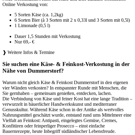
Online Verkostung von:
5 Sorten Käse (ca. 1,2kg)
6 Sorten Bier (à 3 Sorten mit 2 x 0,33l und 3 Sorten mit 0,5l)
1 Limonade (0,5 l)
Dauer 1,5 Stunden mit Verkostung
Nur 69,- €
❱ Weitere Infos & Termine
Sie suchen eine Käse- & Feinkost-Verkostung in der
Nähe von Dummerstorf?
Warum nicht gleich Käse & Feinkost Dummerstorf in den eigenen
vier Wänden verkosten? In entspannter Runde mit Menschen, die
Sie gernhaben – gemeinsam genießen, entdecken, lachen.
Die Verbindung von Käse und feiner Kost hat eine lange Tradition –
verwurzelt in bäuerlicher Handwerkskunst und mediterraner
Genusskultur. Während Käse schon in der Antike als wertvolles
Nahrungsmittel geschätzt wurde, entstand rund ums Mittelmeer eine
Vielfalt an Feinkost: Antipasti, eingelegtes Gemüse, Cremes,
Konfitüren oder feinperliger Prosecco – einst einfache
Bauernrezepte, heute Inbegriff südländischer Lebensfreude.