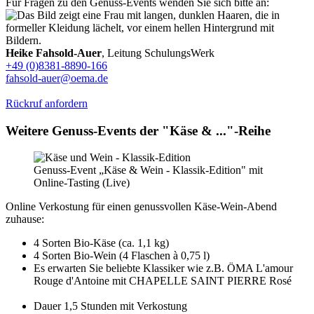
Für Fragen zu den Genuss-Events wenden Sie sich bitte an:
Heike Fahsold-Auer
, Leitung SchulungsWerk
+49 (0)8381-8890-166
fahsold-auer@oema.de
Rückruf anfordern
Weitere Genuss-Events der "Käse & ..."-Reihe
Genuss-Event „Käse & Wein - Klassik-Edition" mit
Online-Tasting (Live)
Online Verkostung für einen genussvollen Käse-Wein-Abend
zuhause:
4 Sorten Bio-Käse (ca. 1,1 kg)
4 Sorten Bio-Wein (4 Flaschen à 0,75 l)
Es erwarten Sie beliebte Klassiker wie z.B. ÖMA L'amour
Rouge d'Antoine mit CHAPELLE SAINT PIERRE Rosé
Dauer 1,5 Stunden mit Verkostung