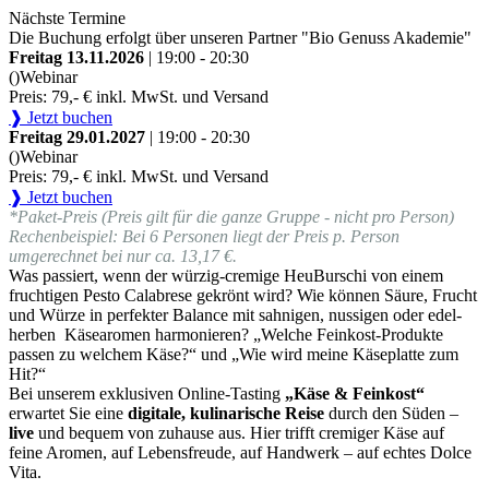
Nächste Termine
Die Buchung erfolgt über unseren Partner "Bio Genuss Akademie"
Freitag 13.11.2026
| 19:00 - 20:30
()
Webinar
Preis: 79,- € inkl. MwSt. und Versand
❱ Jetzt buchen
Freitag 29.01.2027
| 19:00 - 20:30
()
Webinar
Preis: 79,- € inkl. MwSt. und Versand
❱ Jetzt buchen
*Paket-Preis (Preis gilt für die ganze Gruppe - nicht pro Person)
Rechenbeispiel: Bei 6 Personen liegt der Preis p. Person
umgerechnet bei nur ca. 13,17 €.
Was passiert, wenn der würzig-cremige HeuBurschi von einem
fruchtigen Pesto Calabrese gekrönt wird? Wie können Säure, Frucht
und Würze in perfekter Balance mit sahnigen, nussigen oder edel-
herben Käsearomen harmonieren? „Welche Feinkost-Produkte
passen zu welchem Käse?“ und „Wie wird meine Käseplatte zum
Hit?“
Bei unserem exklusiven Online-Tasting
„Käse & Feinkost“
erwartet Sie eine
digitale, kulinarische Reise
durch den Süden –
live
und bequem von zuhause aus. Hier trifft cremiger Käse auf
feine Aromen, auf Lebensfreude, auf Handwerk – auf echtes Dolce
Vita.