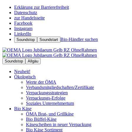
Erklärung zur Barrierefreiheit
Datenschutz
zur Handelsseite
Facebook
Instagram
LinkedIn
Bio-Händler suchen
Soundstop
Soundstart
Soundstop
Allgäu
Neuheit!
Ökologisch
Werte der ÖMA
Verbandsmitgliedschaften/Zertifikate
Verpackungsstrategien
Verpackungs-Erfolge
Soziales Unternehmertum
Bio Käse
ÖMA Brat- und Grillkäse
Bio Büffel-Käse
Käsescheiben in neuer Verpackung
Bio Käse Sortiment