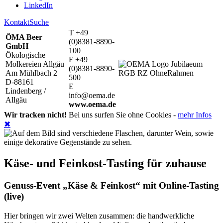
LinkedIn
Kontakt
Suche
T +49
ÖMA Beer
(0)8381-8890-
GmbH
100
Ökologische
F +49
Molkereien Allgäu
(0)8381-8890-
Am Mühlbach 2
500
D-88161
E
Lindenberg /
info@oema.de
Allgäu
www.oema.de
Wir tracken nicht!
Bei uns surfen Sie ohne Cookies -
mehr Infos
✖
Käse- und Feinkost-Tasting für zuhause
Genuss-Event „Käse & Feinkost“ mit Online-Tasting
(live)
Hier bringen wir zwei Welten zusammen: die handwerkliche