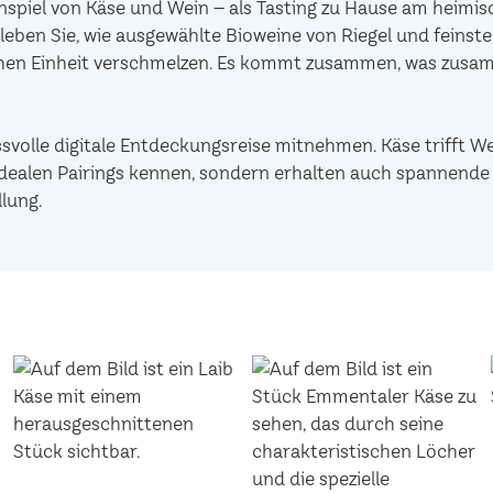
piel von Käse und Wein – als Tasting zu Hause am heimisc
leben Sie, wie ausgewählte Bioweine von Riegel und feinst
chen Einheit verschmelzen. Es kommt zusammen, was zusam
ssvolle digitale Entdeckungsreise mitnehmen. Käse trifft W
ie idealen Pairings kennen, sondern erhalten auch spannen
lung.