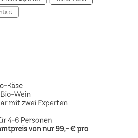
ntakt
io-Käse
 Bio-Wein
ar mit zwei Experten
ür 4-6 Personen
amtpreis von nur 99,- € pro