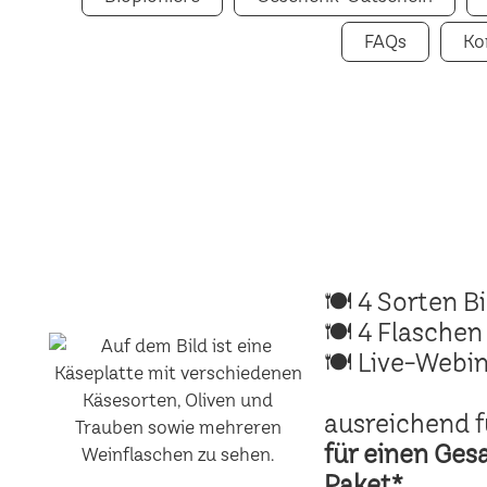
FAQs
Ko
🍽 4 Sorten B
🍽 4 Flaschen
🍽 Live-Webin
ausreichend f
für einen Ges
Paket*