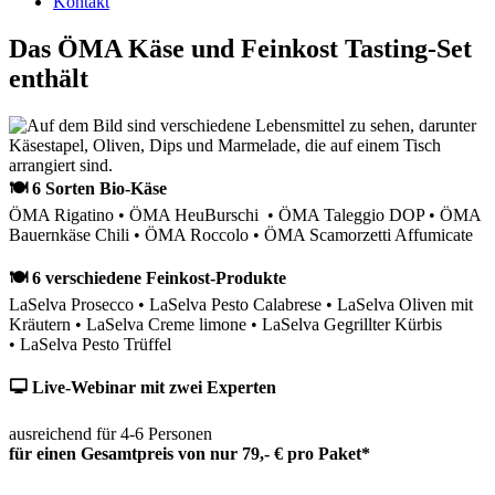
Kontakt
Das ÖMA Käse und Feinkost Tasting-Set
enthält
🍽 6 Sorten Bio-Käse
ÖMA Rigatino • ÖMA HeuBurschi • ÖMA Taleggio DOP • ÖMA
Bauernkäse Chili • ÖMA Roccolo • ÖMA Scamorzetti Affumicate
🍽 6 verschiedene Feinkost-Produkte
LaSelva Prosecco • LaSelva Pesto Calabrese • LaSelva Oliven mit
Kräutern • LaSelva Creme limone • LaSelva Gegrillter Kürbis
• LaSelva Pesto Trüffel
🖵 Live-Webinar mit zwei Experten
ausreichend für 4-6 Personen
für einen Gesamtpreis von nur 79,- € pro Paket*