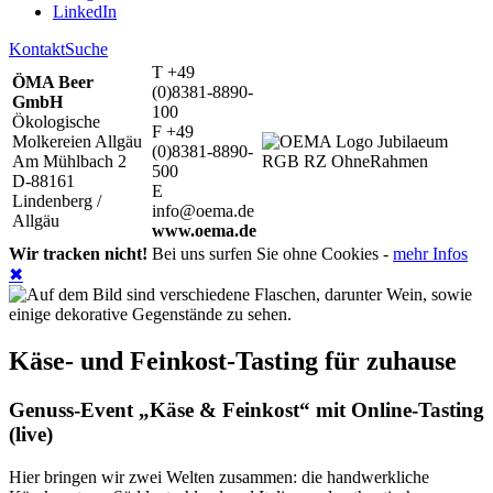
LinkedIn
Kontakt
Suche
T +49
ÖMA Beer
(0)8381-8890-
GmbH
100
Ökologische
F +49
Molkereien Allgäu
(0)8381-8890-
Am Mühlbach 2
500
D-88161
E
Lindenberg /
info@oema.de
Allgäu
www.oema.de
Wir tracken nicht!
Bei uns surfen Sie ohne Cookies -
mehr Infos
✖
Käse- und Feinkost-Tasting für zuhause
Genuss-Event „Käse & Feinkost“ mit Online-Tasting
(live)
Hier bringen wir zwei Welten zusammen: die handwerkliche