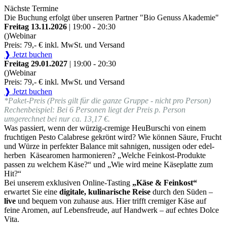
Nächste Termine
Die Buchung erfolgt über unseren Partner "Bio Genuss Akademie"
Freitag 13.11.2026
| 19:00 - 20:30
()
Webinar
Preis: 79,- € inkl. MwSt. und Versand
❱ Jetzt buchen
Freitag 29.01.2027
| 19:00 - 20:30
()
Webinar
Preis: 79,- € inkl. MwSt. und Versand
❱ Jetzt buchen
*Paket-Preis (Preis gilt für die ganze Gruppe - nicht pro Person)
Rechenbeispiel: Bei 6 Personen liegt der Preis p. Person
umgerechnet bei nur ca. 13,17 €.
Was passiert, wenn der würzig-cremige HeuBurschi von einem
fruchtigen Pesto Calabrese gekrönt wird? Wie können Säure, Frucht
und Würze in perfekter Balance mit sahnigen, nussigen oder edel-
herben Käsearomen harmonieren? „Welche Feinkost-Produkte
passen zu welchem Käse?“ und „Wie wird meine Käseplatte zum
Hit?“
Bei unserem exklusiven Online-Tasting
„Käse & Feinkost“
erwartet Sie eine
digitale, kulinarische Reise
durch den Süden –
live
und bequem von zuhause aus. Hier trifft cremiger Käse auf
feine Aromen, auf Lebensfreude, auf Handwerk – auf echtes Dolce
Vita.