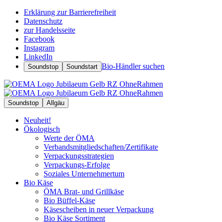
Erklärung zur Barrierefreiheit
Datenschutz
zur Handelsseite
Facebook
Instagram
LinkedIn
Bio-Händler suchen
Soundstop
Soundstart
Soundstop
Allgäu
Neuheit!
Ökologisch
Werte der ÖMA
Verbandsmitgliedschaften/Zertifikate
Verpackungsstrategien
Verpackungs-Erfolge
Soziales Unternehmertum
Bio Käse
ÖMA Brat- und Grillkäse
Bio Büffel-Käse
Käsescheiben in neuer Verpackung
Bio Käse Sortiment