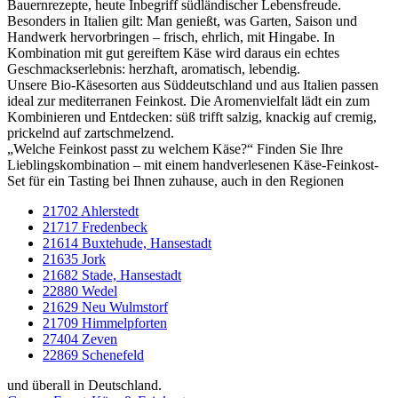
Bauernrezepte, heute Inbegriff südländischer Lebensfreude.
Besonders in Italien gilt: Man genießt, was Garten, Saison und
Handwerk hervorbringen – frisch, ehrlich, mit Hingabe. In
Kombination mit gut gereiftem Käse wird daraus ein echtes
Geschmackserlebnis: herzhaft, aromatisch, lebendig.
Unsere Bio-Käsesorten aus Süddeutschland und aus Italien passen
ideal zur mediterranen Feinkost. Die Aromenvielfalt lädt ein zum
Kombinieren und Entdecken: süß trifft salzig, knackig auf cremig,
prickelnd auf zartschmelzend.
„Welche Feinkost passt zu welchem Käse?“ Finden Sie Ihre
Lieblingskombination – mit einem handverlesenen Käse-Feinkost-
Set für ein Tasting bei Ihnen zuhause, auch in den Regionen
21702 Ahlerstedt
21717 Fredenbeck
21614 Buxtehude, Hansestadt
21635 Jork
21682 Stade, Hansestadt
22880 Wedel
21629 Neu Wulmstorf
21709 Himmelpforten
27404 Zeven
22869 Schenefeld
und überall in Deutschland.