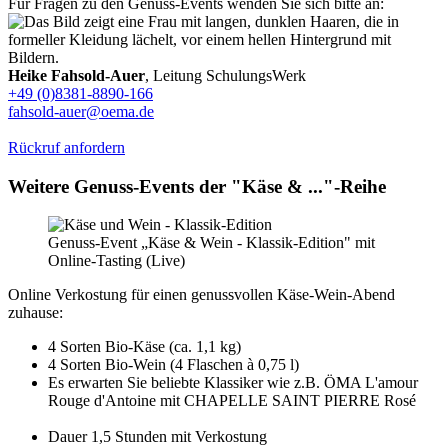
Für Fragen zu den Genuss-Events wenden Sie sich bitte an:
Heike Fahsold-Auer
, Leitung SchulungsWerk
+49 (0)8381-8890-166
fahsold-auer@oema.de
Rückruf anfordern
Weitere Genuss-Events der "Käse & ..."-Reihe
Genuss-Event „Käse & Wein - Klassik-Edition" mit
Online-Tasting (Live)
Online Verkostung für einen genussvollen Käse-Wein-Abend
zuhause:
4 Sorten Bio-Käse (ca. 1,1 kg)
4 Sorten Bio-Wein (4 Flaschen à 0,75 l)
Es erwarten Sie beliebte Klassiker wie z.B. ÖMA L'amour
Rouge d'Antoine mit CHAPELLE SAINT PIERRE Rosé
Dauer 1,5 Stunden mit Verkostung