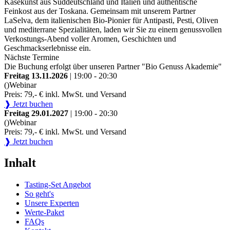
Käsekunst aus Süddeutschland und Italien und authentische
Feinkost aus der Toskana. Gemeinsam mit unserem Partner
LaSelva, dem italienischen Bio-Pionier für Antipasti, Pesti, Oliven
und mediterrane Spezialitäten, laden wir Sie zu einem genussvollen
Verkostungs-Abend voller Aromen, Geschichten und
Geschmackserlebnisse ein.
Nächste Termine
Die Buchung erfolgt über unseren Partner "Bio Genuss Akademie"
Freitag 13.11.2026
| 19:00 - 20:30
()
Webinar
Preis: 79,- € inkl. MwSt. und Versand
❱ Jetzt buchen
Freitag 29.01.2027
| 19:00 - 20:30
()
Webinar
Preis: 79,- € inkl. MwSt. und Versand
❱ Jetzt buchen
Inhalt
Tasting-Set Angebot
So geht's
Unsere Experten
Werte-Paket
FAQs