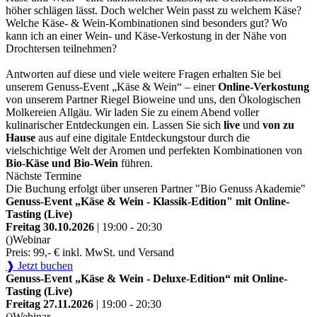
höher schlägen lässt. Doch welcher Wein passt zu welchem Käse?
Welche Käse- & Wein-Kombinationen sind besonders gut? Wo
kann ich an einer Wein- und Käse-Verkostung in der Nähe von
Drochtersen teilnehmen?
Antworten auf diese und viele weitere Fragen erhalten Sie bei
unserem Genuss-Event „Käse & Wein“ – einer
Online-Verkostung
von unserem Partner Riegel Bioweine und uns, den Ökologischen
Molkereien Allgäu. Wir laden Sie zu einem Abend voller
kulinarischer Entdeckungen ein. Lassen Sie sich
live
und
von zu
Hause
aus auf eine digitale Entdeckungstour durch die
vielschichtige Welt der Aromen und perfekten Kombinationen von
Bio-Käse und Bio-Wein
führen.
Nächste Termine
Die Buchung erfolgt über unseren Partner "Bio Genuss Akademie"
Genuss-Event „Käse & Wein - Klassik-Edition" mit Online-
Tasting (Live)
Freitag 30.10.2026
| 19:00 - 20:30
()
Webinar
Preis: 99,- € inkl. MwSt. und Versand
❱ Jetzt buchen
Genuss-Event „Käse & Wein - Deluxe-Edition“ mit Online-
Tasting (Live)
Freitag 27.11.2026
| 19:00 - 20:30
()
Webinar