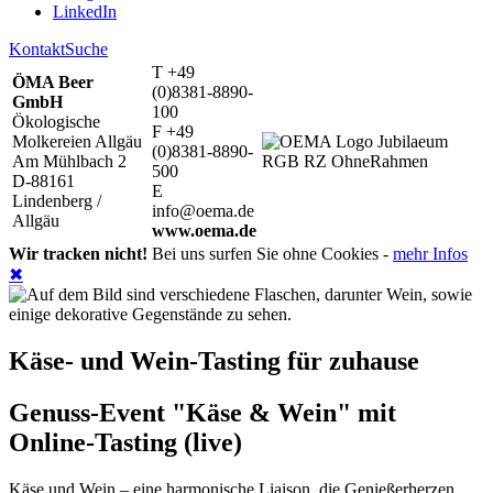
LinkedIn
Kontakt
Suche
T +49
ÖMA Beer
(0)8381-8890-
GmbH
100
Ökologische
F +49
Molkereien Allgäu
(0)8381-8890-
Am Mühlbach 2
500
D-88161
E
Lindenberg /
info@oema.de
Allgäu
www.oema.de
Wir tracken nicht!
Bei uns surfen Sie ohne Cookies -
mehr Infos
✖
Käse- und Wein-Tasting für zuhause
Genuss-Event "Käse & Wein" mit
Online-Tasting (live)
Käse und Wein – eine harmonische Liaison, die Genießerherzen