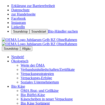
Erklärung zur Barrierefreiheit
Datenschutz
zur Handelsseite
Facebook
Instagram
LinkedIn
Bio-Händler suchen
Soundstop
Soundstart
Soundstop
Allgäu
Neuheit!
Ökologisch
Werte der ÖMA
Verbandsmitgliedschaften/Zertifikate
Verpackungsstrategien
Verpackungs-Erfolge
Soziales Unternehmertum
Bio Käse
ÖMA Brat- und Grillkäse
Bio Büffel-Käse
Käsescheiben in neuer Verpackung
Bio Käse Sortiment