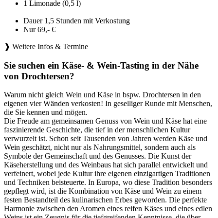
1 Limonade (0,5 l)
Dauer 1,5 Stunden mit Verkostung
Nur 69,- €
❱ Weitere Infos & Termine
Sie suchen ein Käse- & Wein-Tasting in der Nähe
von Drochtersen?
Warum nicht gleich Wein und Käse in bspw. Drochtersen in den
eigenen vier Wänden verkosten! In geselliger Runde mit Menschen,
die Sie kennen und mögen.
Die Freude am gemeinsamen Genuss von Wein und Käse hat eine
faszinierende Geschichte, die tief in der menschlichen Kultur
verwurzelt ist. Schon seit Tausenden von Jahren werden Käse und
Wein geschätzt, nicht nur als Nahrungsmittel, sondern auch als
Symbole der Gemeinschaft und des Genusses. Die Kunst der
Käseherstellung und des Weinbaus hat sich parallel entwickelt und
verfeinert, wobei jede Kultur ihre eigenen einzigartigen Traditionen
und Techniken beisteuerte. In Europa, wo diese Tradition besonders
gepflegt wird, ist die Kombination von Käse und Wein zu einem
festen Bestandteil des kulinarischen Erbes geworden. Die perfekte
Harmonie zwischen den Aromen eines reifen Käses und eines edlen
Weins ist ein Zeugnis für die tiefgreifenden Kenntnisse, die über