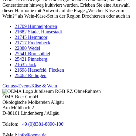
Generationen hinweg kultiviert wurden. Erleben Sie eine Auswahl
dieser Harmonie mit Antwort auf die Frage „Welcher Käse zum
Wein?“ als Wein-Käse-Set in der Region Drochtersen oder auch in
21709 Himmelpforten
21682 Stade, Hansestadt
21745 Hemmoor
21717 Fredenbeck
22880 Wedel
25541 Brunsbüttel
25421 Pinneberg
21635 Jork
21698 Harsefeld, Flecken
25462 Rellingen
Genuss-Events
Käse & Wein
ÖMA Beer GmbH
Ökologische Molkereien Allgäu
Am Mühlbach 2
D-88161 Lindenberg / Allgäu
Telefon:
+49 (0)8381-8890-100
E-Mail:
info@oema.de