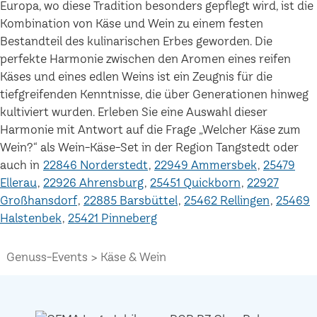
Europa, wo diese Tradition besonders gepflegt wird, ist die
Kombination von Käse und Wein zu einem festen
Bestandteil des kulinarischen Erbes geworden. Die
perfekte Harmonie zwischen den Aromen eines reifen
Käses und eines edlen Weins ist ein Zeugnis für die
tiefgreifenden Kenntnisse, die über Generationen hinweg
kultiviert wurden. Erleben Sie eine Auswahl dieser
Harmonie mit Antwort auf die Frage „Welcher Käse zum
Wein?“ als Wein-Käse-Set in der Region Tangstedt oder
auch in
22846 Norderstedt
22949 Ammersbek
25479
Ellerau
22926 Ahrensburg
25451 Quickborn
22927
Großhansdorf
22885 Barsbüttel
25462 Rellingen
25469
Halstenbek
25421 Pinneberg
Genuss-Events
Käse & Wein