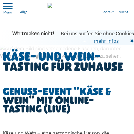
Kontakt
Suche
Allgäu
Wir tracken nicht!
Bei uns surfen Sie ohne Cookies
-
mehr Infos
✖
Käse- und Wein-
Tasting für zuhause
Genuss-Event "Käse &
Wein" mit Online-
Tasting (live)
Käse und Wein – eine harmonische Liaison, die