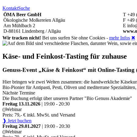
Kontakt
Suche
ÖMA Beer GmbH
T +49 
Ökologische Molkereien Allgäu
F +49 
Am Mühlbach 2
E info
D-88161 Lindenberg / Allgäu
www.o
Wir tracken nicht!
Bei uns surfen Sie ohne Cookies -
mehr Infos
✖
Käse- und Feinkost-Tasting für zuhause
Genuss-Event „Käse & Feinkost“ mit Online-Tasting (
Hier bringen wir zwei Welten zusammen: die handwerkliche Käsekunst
Bio-Pionier für Antipasti, Pesti, Oliven und mediterrane Spezialitä
Nächste Termine
Die Buchung erfolgt über unseren Partner "Bio Genuss Akademie"
Freitag 13.11.2026
| 19:00 - 20:30
()
Webinar
Preis: 79,- € inkl. MwSt. und Versand
❱ Jetzt buchen
Freitag 29.01.2027
| 19:00 - 20:30
()
Webinar