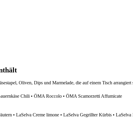
nthält
ernkäse Chili • ÖMA Roccolo • ÖMA Scamorzetti Affumicate
äutern • LaSelva Creme limone • LaSelva Gegrillter Kürbis • LaSelva 