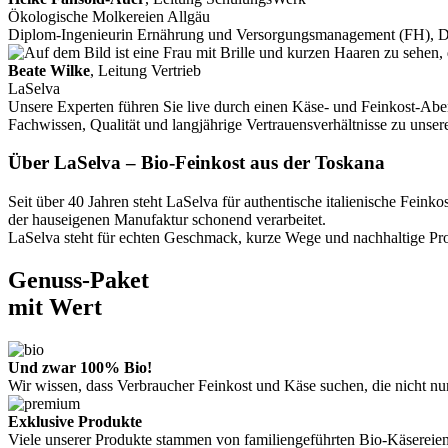
Ökologische Molkereien Allgäu
Diplom-Ingenieurin Ernährung und Versorgungsmanagement (FH), 
Beate Wilke
, Leitung Vertrieb
LaSelva
Unsere Experten führen Sie live durch einen Käse- und Feinkost-Aben
Fachwissen, Qualität und langjährige Vertrauensverhältnisse zu unse
Über LaSelva – Bio-Feinkost aus der Toskana
Seit über 40 Jahren steht LaSelva für authentische italienische Fe
der hauseigenen Manufaktur schonend verarbeitet.
LaSelva steht für echten Geschmack, kurze Wege und nachhaltige Prod
Genuss-Paket
mit Wert
Und zwar 100% Bio!
Wir wissen, dass Verbraucher Feinkost und Käse suchen, die nicht n
Exklusive Produkte
Viele unserer Produkte stammen von familiengeführten Bio-Käsereien