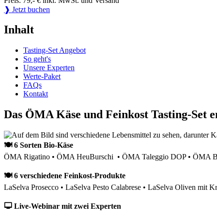
Preis: 79,- € inkl. MwSt. und Versand
❱ Jetzt buchen
Inhalt
Tasting-Set Angebot
So geht's
Unsere Experten
Werte-Paket
FAQs
Kontakt
Das ÖMA Käse und Feinkost Tasting-Set e
🍽 6 Sorten Bio-Käse
ÖMA Rigatino • ÖMA HeuBurschi • ÖMA Taleggio DOP • ÖMA Bau
🍽 6 verschiedene Feinkost-Produkte
LaSelva Prosecco • LaSelva Pesto Calabrese • LaSelva Oliven mit Kr
🖵 Live-Webinar mit zwei Experten