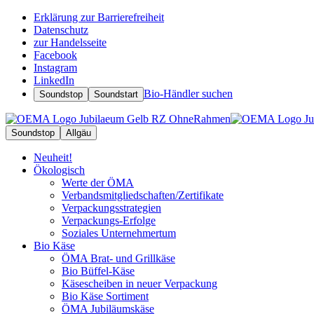
Erklärung zur Barrierefreiheit
Datenschutz
zur Handelsseite
Facebook
Instagram
LinkedIn
Bio-Händler suchen
Soundstop
Soundstart
Soundstop
Allgäu
Neuheit!
Ökologisch
Werte der ÖMA
Verbandsmitgliedschaften/Zertifikate
Verpackungsstrategien
Verpackungs-Erfolge
Soziales Unternehmertum
Bio Käse
ÖMA Brat- und Grillkäse
Bio Büffel-Käse
Käsescheiben in neuer Verpackung
Bio Käse Sortiment
ÖMA Jubiläumskäse