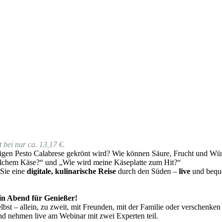
 bei nur ca. 13,17 €.
gen Pesto Calabrese gekrönt wird? Wie können Säure, Frucht und Würz
lchem Käse?“ und „Wie wird meine Käseplatte zum Hit?“
 Sie eine
digitale, kulinarische Reise
durch den Süden –
live
und beque
 ein Abend für Genießer!
bst – allein, zu zweit, mit Freunden, mit der Familie oder verschenken
nd nehmen live am Webinar mit zwei Experten teil.