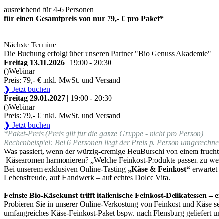
ausreichend für 4-6 Personen
für einen Gesamtpreis von nur 79,- € pro Paket*
Nächste Termine
Die Buchung erfolgt über unseren Partner "Bio Genuss Akademie"
Freitag 13.11.2026
| 19:00 - 20:30
()
Webinar
Preis: 79,- € inkl. MwSt. und Versand
❱ Jetzt buchen
Freitag 29.01.2027
| 19:00 - 20:30
()
Webinar
Preis: 79,- € inkl. MwSt. und Versand
❱ Jetzt buchen
*Paket-Preis (Preis gilt für die ganze Gruppe - nicht pro Person)
Rechenbeispiel: Bei 6 Personen liegt der Preis p. Person umgerechnet
Was passiert, wenn der würzig-cremige HeuBurschi von einem fruchti
Käsearomen harmonieren? „Welche Feinkost-Produkte passen zu we
Bei unserem exklusiven Online-Tasting
„Käse & Feinkost“
erwartet
Lebensfreude, auf Handwerk – auf echtes Dolce Vita.
Feinste Bio-Käsekunst trifft italienische Feinkost-Delikatessen –
Probieren Sie in unserer Online-Verkostung von Feinkost und Käse sel
umfangreiches Käse-Feinkost-Paket bspw. nach Flensburg geliefert u