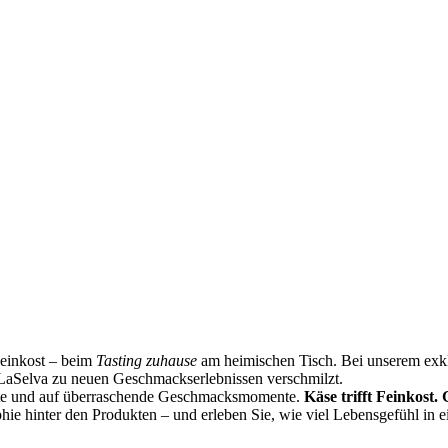
Feinkost – beim
Tasting zuhause
am heimischen Tisch. Bei unserem exklu
LaSelva zu neuen Geschmackserlebnissen verschmilzt.
ste und auf überraschende Geschmacksmomente.
Käse trifft Feinkost.
phie hinter den Produkten – und erleben Sie, wie viel Lebensgefühl in 