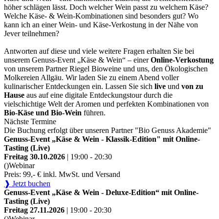
höher schlägen lässt. Doch welcher Wein passt zu welchem Käse?
Welche Käse- & Wein-Kombinationen sind besonders gut? Wo
kann ich an einer Wein- und Käse-Verkostung in der Nähe von
Jever teilnehmen?
Antworten auf diese und viele weitere Fragen erhalten Sie bei
unserem Genuss-Event „Käse & Wein“ – einer
Online-Verkostung
von unserem Partner Riegel Bioweine und uns, den Ökologischen
Molkereien Allgäu. Wir laden Sie zu einem Abend voller
kulinarischer Entdeckungen ein. Lassen Sie sich
live
und
von zu
Hause
aus auf eine digitale Entdeckungstour durch die
vielschichtige Welt der Aromen und perfekten Kombinationen von
Bio-Käse und Bio-Wein
führen.
Nächste Termine
Die Buchung erfolgt über unseren Partner "Bio Genuss Akademie"
Genuss-Event „Käse & Wein - Klassik-Edition" mit Online-
Tasting (Live)
Freitag 30.10.2026
| 19:00 - 20:30
()
Webinar
Preis: 99,- € inkl. MwSt. und Versand
❱ Jetzt buchen
Genuss-Event „Käse & Wein - Deluxe-Edition“ mit Online-
Tasting (Live)
Freitag 27.11.2026
| 19:00 - 20:30
()
Webinar