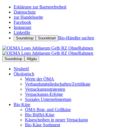
Erklärung zur Barrierefreiheit
Datenschutz
zur Handelsseite
Facebook
Instagram
LinkedIn
Bio-Händler suchen
Soundstop
Soundstart
Soundstop
Allgäu
Neuheit!
Ökologisch
Werte der ÖMA
Verbandsmitgliedschaften/Zertifikate
Verpackungsstrategien
Verpackungs-Erfolge
Soziales Unternehmertum
Bio Käse
ÖMA Brat- und Grillkäse
Bio Büffel-Käse
Käsescheiben in neuer Verpackung
Bio Käse Sortiment