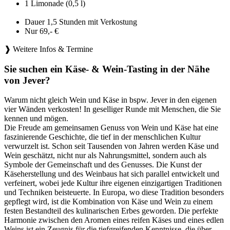
1 Limonade (0,5 l)
Dauer 1,5 Stunden mit Verkostung
Nur 69,- €
❱ Weitere Infos & Termine
Sie suchen ein Käse- & Wein-Tasting in der Nähe
von Jever?
Warum nicht gleich Wein und Käse in bspw. Jever in den eigenen
vier Wänden verkosten! In geselliger Runde mit Menschen, die Sie
kennen und mögen.
Die Freude am gemeinsamen Genuss von Wein und Käse hat eine
faszinierende Geschichte, die tief in der menschlichen Kultur
verwurzelt ist. Schon seit Tausenden von Jahren werden Käse und
Wein geschätzt, nicht nur als Nahrungsmittel, sondern auch als
Symbole der Gemeinschaft und des Genusses. Die Kunst der
Käseherstellung und des Weinbaus hat sich parallel entwickelt und
verfeinert, wobei jede Kultur ihre eigenen einzigartigen Traditionen
und Techniken beisteuerte. In Europa, wo diese Tradition besonders
gepflegt wird, ist die Kombination von Käse und Wein zu einem
festen Bestandteil des kulinarischen Erbes geworden. Die perfekte
Harmonie zwischen den Aromen eines reifen Käses und eines edlen
Weins ist ein Zeugnis für die tiefgreifenden Kenntnisse, die über