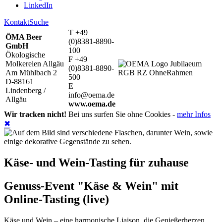
LinkedIn
Kontakt
Suche
T +49
ÖMA Beer
(0)8381-8890-
GmbH
100
Ökologische
F +49
Molkereien Allgäu
(0)8381-8890-
Am Mühlbach 2
500
D-88161
E
Lindenberg /
info@oema.de
Allgäu
www.oema.de
Wir tracken nicht!
Bei uns surfen Sie ohne Cookies -
mehr Infos
✖
Käse- und Wein-Tasting für zuhause
Genuss-Event "Käse & Wein" mit
Online-Tasting (live)
Käse und Wein – eine harmonische Liaison, die Genießerherzen