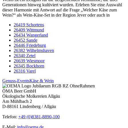
Generationen hinweg kultiviert wurden. Erleben Sie eine Auswahl
dieser Harmonie mit Antwort auf die Frage „Welcher Käse zum
Wein?“ als Wein-Käse-Set in der Region Jever oder auch in
26419 Schortens
26409 Wittmund
26434 Wangerland
26452 Sande
26446 Friedeburg
26382 Wilhelmshaven
26340 Zetel
26639 Wiesmoor
26345 Bockhorn
26316 Varel
Genuss-Events
Käse & Wein
ÖMA Beer GmbH
Ökologische Molkereien Allgäu
Am Mühlbach 2
D-88161 Lindenberg / Allgäu
Telefon:
+49 (0)8381-8890-100
E-Mail:
info@oema.de