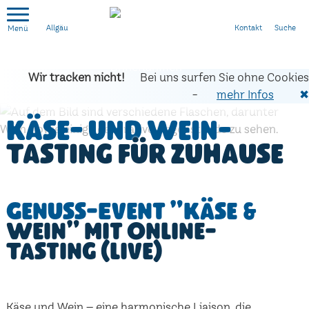
Kontakt
Suche
Allgäu
Wir tracken nicht!
Bei uns surfen Sie ohne Cookies
-
mehr Infos
✖
Käse- und Wein-
Tasting für zuhause
Genuss-Event "Käse &
Wein" mit Online-
Tasting (live)
Käse und Wein – eine harmonische Liaison, die