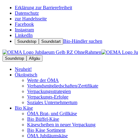
Erklärung zur Barrierefreiheit
Datenschutz
zur Handelsseite
Facebook
Instagram
LinkedIn
Bio-Händler suchen
Soundstop
Soundstart
Soundstop
Allgäu
Neuheit!
Ökologisch
Werte der ÖMA
Verbandsmitgliedschaften/Zertifikate
Verpackungsstrategien
Verpackungs-Erfolge
Soziales Unternehmertum
Bio Käse
ÖMA Brat- und Grillkäse
Bio Büffel-Käse
Käsescheiben in neuer Verpackung
Bio Käse Sortiment
ÖMA Jubiläumskäse