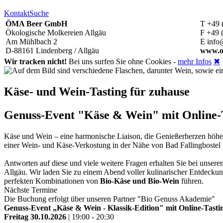
Kontakt
Suche
ÖMA Beer GmbH
T +49 
Ökologische Molkereien Allgäu
F +49 
Am Mühlbach 2
E info
D-88161 Lindenberg / Allgäu
www.o
Wir tracken nicht!
Bei uns surfen Sie ohne Cookies -
mehr Infos
✖
Käse- und Wein-Tasting für zuhause
Genuss-Event "Käse & Wein" mit Online-Ta
Käse und Wein – eine harmonische Liaison, die Genießerherzen höh
einer Wein- und Käse-Verkostung in der Nähe von Bad Fallingbostel
Antworten auf diese und viele weitere Fragen erhalten Sie bei unse
Allgäu. Wir laden Sie zu einem Abend voller kulinarischer Entdeckun
perfekten Kombinationen von
Bio-Käse und Bio-Wein
führen.
Nächste Termine
Die Buchung erfolgt über unseren Partner "Bio Genuss Akademie"
Genuss-Event „Käse & Wein - Klassik-Edition" mit Online-Tastin
Freitag 30.10.2026
| 19:00 - 20:30