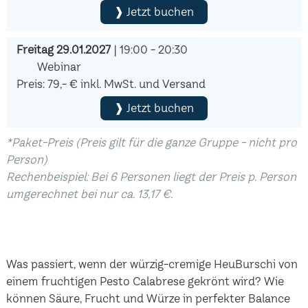
❱ Jetzt buchen
Freitag 29.01.2027
| 19:00 - 20:30
Webinar
Preis: 79,- € inkl. MwSt. und Versand
❱ Jetzt buchen
*Paket-Preis (Preis gilt für die ganze Gruppe - nicht pro
Person)
Rechenbeispiel: Bei 6 Personen liegt der Preis p. Person
umgerechnet bei nur ca. 13,17 €.
Was passiert, wenn der würzig-cremige HeuBurschi von
einem fruchtigen Pesto Calabrese gekrönt wird? Wie
können Säure, Frucht und Würze in perfekter Balance