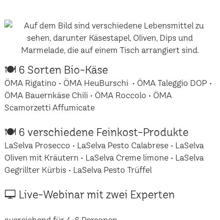
🍽 6 Sorten Bio-Käse
ÖMA Rigatino • ÖMA HeuBurschi • ÖMA Taleggio DOP •
ÖMA Bauernkäse Chili • ÖMA Roccolo • ÖMA
Scamorzetti Affumicate
🍽 6 verschiedene Feinkost-Produkte
LaSelva Prosecco • LaSelva Pesto Calabrese • LaSelva
Oliven mit Kräutern • LaSelva Creme limone • LaSelva
Gegrillter Kürbis • LaSelva Pesto Trüffel
🖵 Live-Webinar mit zwei Experten
ausreichend für 4-6 Personen