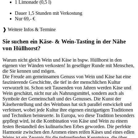
1 Limonade (0,5 l)
Dauer 1,5 Stunden mit Verkostung
Nur 69,- €
❱ Weitere Infos & Termine
Sie suchen ein Käse- & Wein-Tasting in der Nähe
von Hüllhorst?
Warum nicht gleich Wein und Käse in bspw. Hüllhorst in den
eigenen vier Wänden verkosten! In geselliger Runde mit Menschen,
die Sie kennen und mögen.
Die Freude am gemeinsamen Genuss von Wein und Käse hat eine
faszinierende Geschichte, die tief in der menschlichen Kultur
verwurzelt ist. Schon seit Tausenden von Jahren werden Käse und
Wein geschätzt, nicht nur als Nahrungsmittel, sondern auch als
Symbole der Gemeinschaft und des Genusses. Die Kunst der
Käseherstellung und des Weinbaus hat sich parallel entwickelt und
verfeinert, wobei jede Kultur ihre eigenen einzigartigen Traditionen
und Techniken beisteuerte. In Europa, wo diese Tradition besonders
gepflegt wird, ist die Kombination von Käse und Wein zu einem
festen Bestandteil des kulinarischen Erbes geworden. Die perfekte
Harmonie zwischen den Aromen eines reifen Käses und eines edlen
Weins ist ein Zeugnis für die tiefgreifenden Kenntnisse, die über