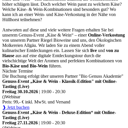
höher schlägen lässt. Doch welcher Wein passt zu welchem Käse?
Welche Käse- & Wein-Kombinationen sind besonders gut? Wo
kann ich an einer Wein- und Käse-Verkostung in der Nähe von
Hüllhorst teilnehmen?
Antworten auf diese und viele weitere Fragen erhalten Sie bei
unserem Genuss-Event „Käse & Wein“ – einer
Online-Verkostung
von unserem Partner Riegel Bioweine und uns, den Ökologischen
Molkereien Allgäu. Wir laden Sie zu einem Abend voller
kulinarischer Entdeckungen ein. Lassen Sie sich
live
und
von zu
Hause
aus auf eine digitale Entdeckungstour durch die
vielschichtige Welt der Aromen und perfekten Kombinationen von
Bio-Käse und Bio-Wein
führen.
Nächste Termine
Die Buchung erfolgt über unseren Partner "Bio Genuss Akademie"
Genuss-Event „Käse & Wein - Klassik-Edition" mit Online-
Tasting (Live)
Freitag 30.10.2026
| 19:00 - 20:30
()
Webinar
Preis: 99,- € inkl. MwSt. und Versand
❱ Jetzt buchen
Genuss-Event „Käse & Wein - Deluxe-Edition“ mit Online-
Tasting (Live)
Freitag 27.11.2026
| 19:00 - 20:30
()
Webinar