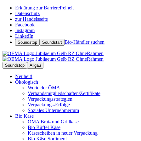
Erklärung zur Barrierefreiheit
Datenschutz
zur Handelsseite
Facebook
Instagram
LinkedIn
Bio-Händler suchen
Soundstop
Soundstart
Soundstop
Allgäu
Neuheit!
Ökologisch
Werte der ÖMA
Verbandsmitgliedschaften/Zertifikate
Verpackungsstrategien
Verpackungs-Erfolge
Soziales Unternehmertum
Bio Käse
ÖMA Brat- und Grillkäse
Bio Büffel-Käse
Käsescheiben in neuer Verpackung
Bio Käse Sortiment