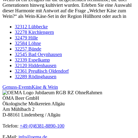
Generationen hinweg kultiviert wurden. Erleben Sie eine Auswahl
dieser Harmonie mit Antwort auf die Frage „Welcher Käse zum
Wein?“ als Wein-Käse-Set in der Region Hüllhorst oder auch in
32312 Lübbecke
32278 Kirchlengern
32479 Hille
32584 Löhne
32257 Bünde
32545 Bad Oeynhausen
32339 Espelkamp
32120 Hiddenhausen
32361 Preußisch Oldendorf
32289 Rödinghausen
Genuss-Events
Käse & Wein
ÖMA Beer GmbH
Ökologische Molkereien Allgäu
Am Mühlbach 2
D-88161 Lindenberg / Allgäu
Telefon:
+49 (0)8381-8890-100
E-Mail:
info@oema.de