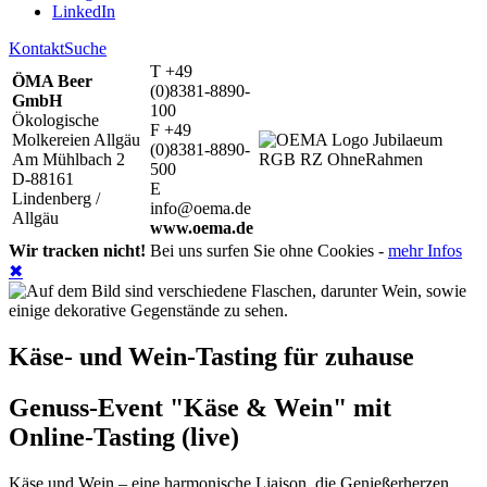
LinkedIn
Kontakt
Suche
T +49
ÖMA Beer
(0)8381-8890-
GmbH
100
Ökologische
F +49
Molkereien Allgäu
(0)8381-8890-
Am Mühlbach 2
500
D-88161
E
Lindenberg /
info@oema.de
Allgäu
www.oema.de
Wir tracken nicht!
Bei uns surfen Sie ohne Cookies -
mehr Infos
✖
Käse- und Wein-Tasting für zuhause
Genuss-Event "Käse & Wein" mit
Online-Tasting (live)
Käse und Wein – eine harmonische Liaison, die Genießerherzen