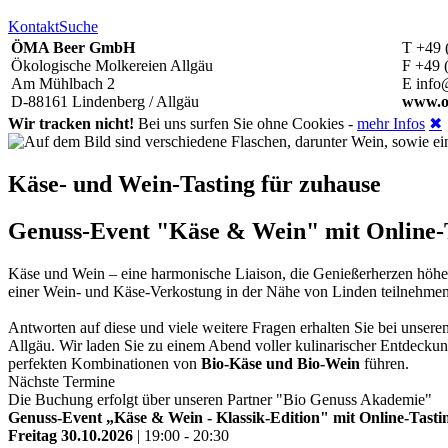
Kontakt
Suche
ÖMA Beer GmbH
T +49 
Ökologische Molkereien Allgäu
F +49 
Am Mühlbach 2
E info
D-88161 Lindenberg / Allgäu
www.o
Wir tracken nicht!
Bei uns surfen Sie ohne Cookies -
mehr Infos
✖
Käse- und Wein-Tasting für zuhause
Genuss-Event "Käse & Wein" mit Online-Ta
Käse und Wein – eine harmonische Liaison, die Genießerherzen höh
einer Wein- und Käse-Verkostung in der Nähe von Linden teilnehme
Antworten auf diese und viele weitere Fragen erhalten Sie bei unse
Allgäu. Wir laden Sie zu einem Abend voller kulinarischer Entdeckun
perfekten Kombinationen von
Bio-Käse und Bio-Wein
führen.
Nächste Termine
Die Buchung erfolgt über unseren Partner "Bio Genuss Akademie"
Genuss-Event „Käse & Wein - Klassik-Edition" mit Online-Tastin
Freitag 30.10.2026
| 19:00 - 20:30