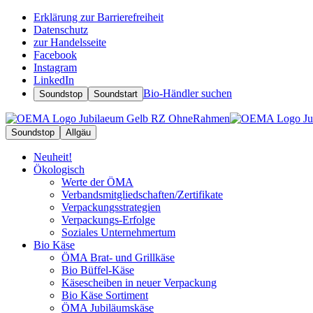
Erklärung zur Barrierefreiheit
Datenschutz
zur Handelsseite
Facebook
Instagram
LinkedIn
Bio-Händler suchen
Soundstop
Soundstart
Soundstop
Allgäu
Neuheit!
Ökologisch
Werte der ÖMA
Verbandsmitgliedschaften/Zertifikate
Verpackungsstrategien
Verpackungs-Erfolge
Soziales Unternehmertum
Bio Käse
ÖMA Brat- und Grillkäse
Bio Büffel-Käse
Käsescheiben in neuer Verpackung
Bio Käse Sortiment
ÖMA Jubiläumskäse