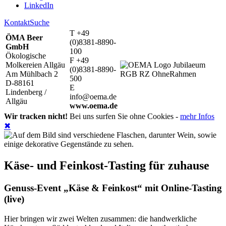
LinkedIn
Kontakt
Suche
T +49
ÖMA Beer
(0)8381-8890-
GmbH
100
Ökologische
F +49
Molkereien Allgäu
(0)8381-8890-
Am Mühlbach 2
500
D-88161
E
Lindenberg /
info@oema.de
Allgäu
www.oema.de
Wir tracken nicht!
Bei uns surfen Sie ohne Cookies -
mehr Infos
✖
Käse- und Feinkost-Tasting für zuhause
Genuss-Event „Käse & Feinkost“ mit Online-Tasting
(live)
Hier bringen wir zwei Welten zusammen: die handwerkliche