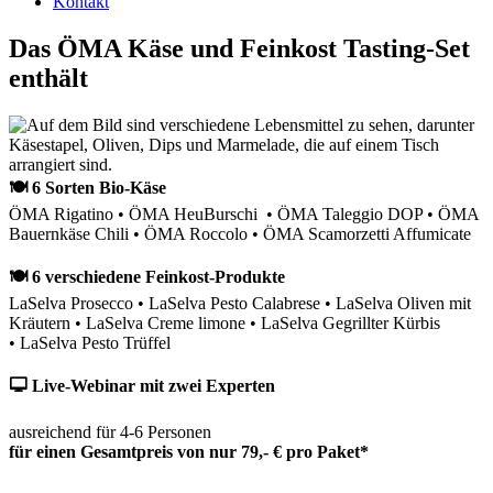
Kontakt
Das ÖMA Käse und Feinkost Tasting-Set
enthält
🍽 6 Sorten Bio-Käse
ÖMA Rigatino • ÖMA HeuBurschi • ÖMA Taleggio DOP • ÖMA
Bauernkäse Chili • ÖMA Roccolo • ÖMA Scamorzetti Affumicate
🍽 6 verschiedene Feinkost-Produkte
LaSelva Prosecco • LaSelva Pesto Calabrese • LaSelva Oliven mit
Kräutern • LaSelva Creme limone • LaSelva Gegrillter Kürbis
• LaSelva Pesto Trüffel
🖵 Live-Webinar mit zwei Experten
ausreichend für 4-6 Personen
für einen Gesamtpreis von nur 79,- € pro Paket*