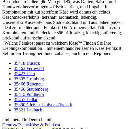
Besonders in Italien gilt: Man genießt, was Garten, Saison und
Handwerk hervorbringen – frisch, ehrlich, mit Hingabe. In
Kombination mit gut gereiftem Käse wird daraus ein echtes
Geschmackserlebnis: herzhaft, aromatisch, lebendig.
Unsere Bio-Käsesorten aus Süddeutschland und aus Italien passen
ideal zur mediterranen Feinkost. Die Aromenvielfalt lädt ein zum
Kombinieren und Entdecken: süß trifft salzig, knackig auf cremig,
prickelnd auf zartschmelzend.
„Welche Feinkost passt zu welchem Käse?“ Finden Sie Ihre
Lieblingskombination – mit einem handverlesenen Käse-Feinkost-
Set für ein Tasting bei Ihnen zuhause, auch in den Regionen
35418 Buseck
35463 Fernwald
35423 Lich
35305 Grünberg
35466 Rabenau
35460 Staufenberg
35415 Pohlheim
35457 Lollar
35390 Gießen, Universitätsstadt
35321 Laubach
und überall in Deutschland.
Genuss-Events
Käse & Feinkost