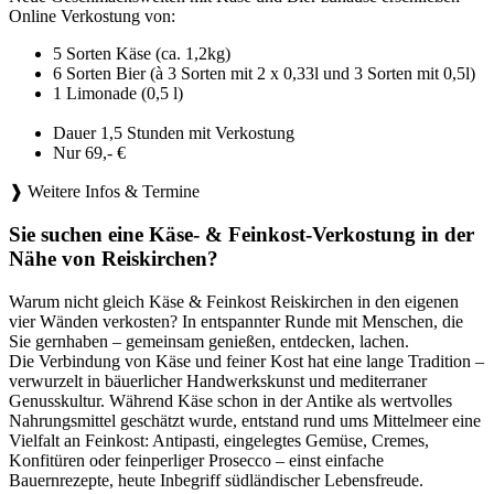
Online Verkostung von:
5 Sorten Käse (ca. 1,2kg)
6 Sorten Bier (à 3 Sorten mit 2 x 0,33l und 3 Sorten mit 0,5l)
1 Limonade (0,5 l)
Dauer 1,5 Stunden mit Verkostung
Nur 69,- €
❱ Weitere Infos & Termine
Sie suchen eine Käse- & Feinkost-Verkostung in der
Nähe von Reiskirchen?
Warum nicht gleich Käse & Feinkost Reiskirchen in den eigenen
vier Wänden verkosten? In entspannter Runde mit Menschen, die
Sie gernhaben – gemeinsam genießen, entdecken, lachen.
Die Verbindung von Käse und feiner Kost hat eine lange Tradition –
verwurzelt in bäuerlicher Handwerkskunst und mediterraner
Genusskultur. Während Käse schon in der Antike als wertvolles
Nahrungsmittel geschätzt wurde, entstand rund ums Mittelmeer eine
Vielfalt an Feinkost: Antipasti, eingelegtes Gemüse, Cremes,
Konfitüren oder feinperliger Prosecco – einst einfache
Bauernrezepte, heute Inbegriff südländischer Lebensfreude.