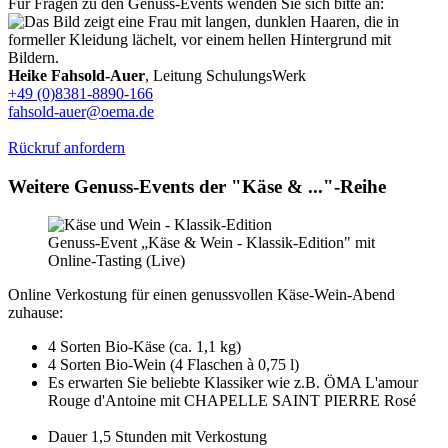
Für Fragen zu den Genuss-Events wenden Sie sich bitte an:
Heike Fahsold-Auer
, Leitung SchulungsWerk
+49 (0)8381-8890-166
fahsold-auer@oema.de
Rückruf anfordern
Weitere Genuss-Events der "Käse & ..."-Reihe
Genuss-Event „Käse & Wein - Klassik-Edition" mit
Online-Tasting (Live)
Online Verkostung für einen genussvollen Käse-Wein-Abend
zuhause:
4 Sorten Bio-Käse (ca. 1,1 kg)
4 Sorten Bio-Wein (4 Flaschen à 0,75 l)
Es erwarten Sie beliebte Klassiker wie z.B. ÖMA L'amour
Rouge d'Antoine mit CHAPELLE SAINT PIERRE Rosé
Dauer 1,5 Stunden mit Verkostung