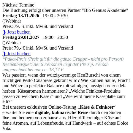
Nächste Termine
Die Buchung erfolgt über unseren Partner "Bio Genuss Akademie"
Freitag 13.11.2026
| 19:00 - 20:30
()
Webinar
Preis: 79,- € inkl. MwSt. und Versand
❱ Jetzt buchen
Freitag 29.01.2027
| 19:00 - 20:30
()
Webinar
Preis: 79,- € inkl. MwSt. und Versand
❱ Jetzt buchen
*Paket-Preis (Preis gilt für die ganze Gruppe - nicht pro Person)
Rechenbeispiel: Bei 6 Personen liegt der Preis p. Person
umgerechnet bei nur ca. 13,17 €.
Was passiert, wenn der würzig-cremige HeuBurschi von einem
fruchtigen Pesto Calabrese gekrönt wird? Wie können Säure, Frucht
und Würze in perfekter Balance mit sahnigen, nussigen oder edel-
herben Käsearomen harmonieren? „Welche Feinkost-Produkte
passen zu welchem Käse?“ und „Wie wird meine Käseplatte zum
Hit?“
Bei unserem exklusiven Online-Tasting
„Käse & Feinkost“
erwartet Sie eine
digitale, kulinarische Reise
durch den Süden –
live
und bequem von zuhause aus. Hier trifft cremiger Käse auf
feine Aromen, auf Lebensfreude, auf Handwerk – auf echtes Dolce
Vita.