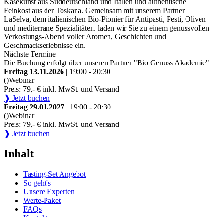
Käsekunst aus Süddeutschland und Italien und authentische
Feinkost aus der Toskana. Gemeinsam mit unserem Partner
LaSelva, dem italienischen Bio-Pionier für Antipasti, Pesti, Oliven
und mediterrane Spezialitäten, laden wir Sie zu einem genussvollen
Verkostungs-Abend voller Aromen, Geschichten und
Geschmackserlebnisse ein.
Nächste Termine
Die Buchung erfolgt über unseren Partner "Bio Genuss Akademie"
Freitag 13.11.2026
| 19:00 - 20:30
()
Webinar
Preis: 79,- € inkl. MwSt. und Versand
❱ Jetzt buchen
Freitag 29.01.2027
| 19:00 - 20:30
()
Webinar
Preis: 79,- € inkl. MwSt. und Versand
❱ Jetzt buchen
Inhalt
Tasting-Set Angebot
So geht's
Unsere Experten
Werte-Paket
FAQs