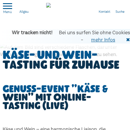
Kontakt
Suche
Allgäu
Wir tracken nicht!
Bei uns surfen Sie ohne Cookies
-
mehr Infos
✖
Käse- und Wein-
Tasting für zuhause
Genuss-Event "Käse &
Wein" mit Online-
Tasting (live)
Käse und Wein – eine harmonische Liaison, die