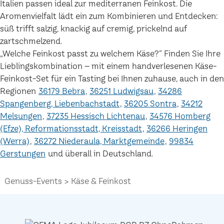
Italien passen ideal zur mediterranen Feinkost. Die
Aromenvielfalt lädt ein zum Kombinieren und Entdecken:
süß trifft salzig, knackig auf cremig, prickelnd auf
zartschmelzend.
„Welche Feinkost passt zu welchem Käse?“ Finden Sie Ihre
Lieblingskombination – mit einem handverlesenen Käse-
Feinkost-Set für ein Tasting bei Ihnen zuhause, auch in den
Regionen
36179 Bebra
36251 Ludwigsau
34286
Spangenberg, Liebenbachstadt
36205 Sontra
34212
Melsungen
37235 Hessisch Lichtenau
34576 Homberg
(Efze), Reformationsstadt, Kreisstadt
36266 Heringen
(Werra)
36272 Niederaula, Marktgemeinde
99834
Gerstungen
und überall in Deutschland.
Genuss-Events
Käse & Feinkost