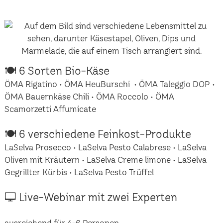
🍽 6 Sorten Bio-Käse
ÖMA Rigatino • ÖMA HeuBurschi • ÖMA Taleggio DOP •
ÖMA Bauernkäse Chili • ÖMA Roccolo • ÖMA
Scamorzetti Affumicate
🍽 6 verschiedene Feinkost-Produkte
LaSelva Prosecco • LaSelva Pesto Calabrese • LaSelva
Oliven mit Kräutern • LaSelva Creme limone • LaSelva
Gegrillter Kürbis • LaSelva Pesto Trüffel
🖵 Live-Webinar mit zwei Experten
ausreichend für 4-6 Personen