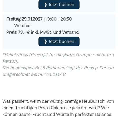
❱ Jetzt buchen
Freitag 29.01.2027
| 19:00 - 20:30
Webinar
Preis: 79,- € inkl. MwSt. und Versand
❱ Jetzt buchen
*Paket-Preis (Preis gilt für die ganze Gruppe - nicht pro
Person)
Rechenbeispiel: Bei 6 Personen liegt der Preis p. Person
umgerechnet bei nur ca. 13,17 €.
Was passiert, wenn der würzig-cremige HeuBurschi von
einem fruchtigen Pesto Calabrese gekrönt wird? Wie
können Säure, Frucht und Würze in perfekter Balance