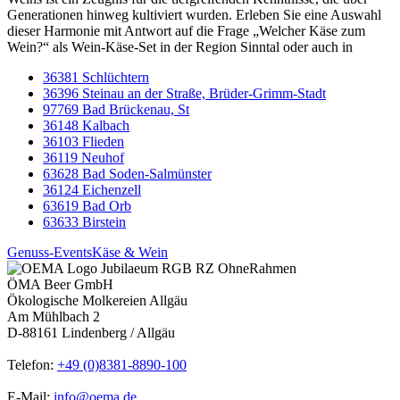
Generationen hinweg kultiviert wurden. Erleben Sie eine Auswahl
dieser Harmonie mit Antwort auf die Frage „Welcher Käse zum
Wein?“ als Wein-Käse-Set in der Region Sinntal oder auch in
36381 Schlüchtern
36396 Steinau an der Straße, Brüder-Grimm-Stadt
97769 Bad Brückenau, St
36148 Kalbach
36103 Flieden
36119 Neuhof
63628 Bad Soden-Salmünster
36124 Eichenzell
63619 Bad Orb
63633 Birstein
Genuss-Events
Käse & Wein
ÖMA Beer GmbH
Ökologische Molkereien Allgäu
Am Mühlbach 2
D-88161 Lindenberg / Allgäu
Telefon:
+49 (0)8381-8890-100
E-Mail:
info@oema.de