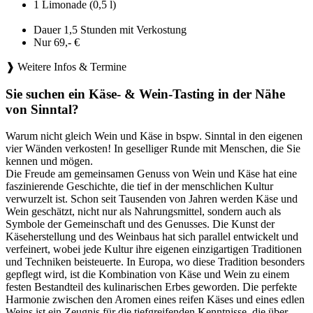
1 Limonade (0,5 l)
Dauer 1,5 Stunden mit Verkostung
Nur 69,- €
❱ Weitere Infos & Termine
Sie suchen ein Käse- & Wein-Tasting in der Nähe
von Sinntal?
Warum nicht gleich Wein und Käse in bspw. Sinntal in den eigenen
vier Wänden verkosten! In geselliger Runde mit Menschen, die Sie
kennen und mögen.
Die Freude am gemeinsamen Genuss von Wein und Käse hat eine
faszinierende Geschichte, die tief in der menschlichen Kultur
verwurzelt ist. Schon seit Tausenden von Jahren werden Käse und
Wein geschätzt, nicht nur als Nahrungsmittel, sondern auch als
Symbole der Gemeinschaft und des Genusses. Die Kunst der
Käseherstellung und des Weinbaus hat sich parallel entwickelt und
verfeinert, wobei jede Kultur ihre eigenen einzigartigen Traditionen
und Techniken beisteuerte. In Europa, wo diese Tradition besonders
gepflegt wird, ist die Kombination von Käse und Wein zu einem
festen Bestandteil des kulinarischen Erbes geworden. Die perfekte
Harmonie zwischen den Aromen eines reifen Käses und eines edlen
Weins ist ein Zeugnis für die tiefgreifenden Kenntnisse, die über