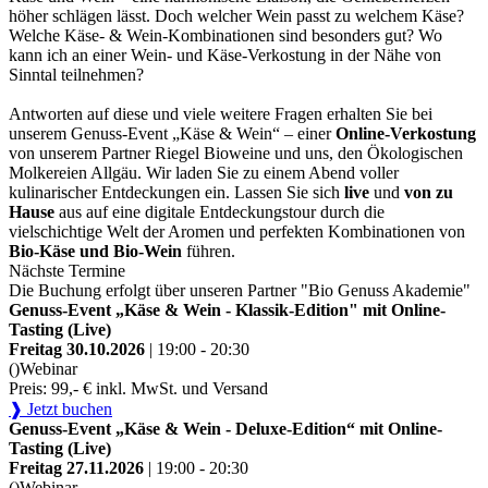
höher schlägen lässt. Doch welcher Wein passt zu welchem Käse?
Welche Käse- & Wein-Kombinationen sind besonders gut? Wo
kann ich an einer Wein- und Käse-Verkostung in der Nähe von
Sinntal teilnehmen?
Antworten auf diese und viele weitere Fragen erhalten Sie bei
unserem Genuss-Event „Käse & Wein“ – einer
Online-Verkostung
von unserem Partner Riegel Bioweine und uns, den Ökologischen
Molkereien Allgäu. Wir laden Sie zu einem Abend voller
kulinarischer Entdeckungen ein. Lassen Sie sich
live
und
von zu
Hause
aus auf eine digitale Entdeckungstour durch die
vielschichtige Welt der Aromen und perfekten Kombinationen von
Bio-Käse und Bio-Wein
führen.
Nächste Termine
Die Buchung erfolgt über unseren Partner "Bio Genuss Akademie"
Genuss-Event „Käse & Wein - Klassik-Edition" mit Online-
Tasting (Live)
Freitag 30.10.2026
| 19:00 - 20:30
()
Webinar
Preis: 99,- € inkl. MwSt. und Versand
❱ Jetzt buchen
Genuss-Event „Käse & Wein - Deluxe-Edition“ mit Online-
Tasting (Live)
Freitag 27.11.2026
| 19:00 - 20:30
()
Webinar