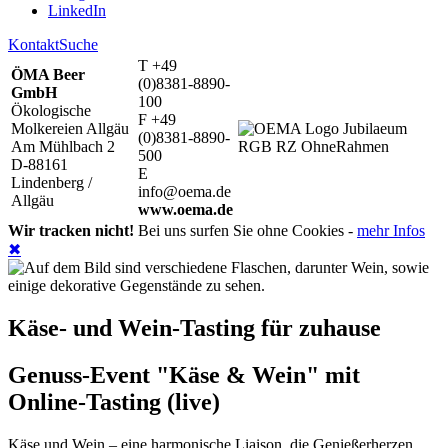
LinkedIn
Kontakt
Suche
T +49
ÖMA Beer
(0)8381-8890-
GmbH
100
Ökologische
F +49
Molkereien Allgäu
(0)8381-8890-
Am Mühlbach 2
500
D-88161
E
Lindenberg /
info@oema.de
Allgäu
www.oema.de
Wir tracken nicht!
Bei uns surfen Sie ohne Cookies -
mehr Infos
✖
Käse- und Wein-Tasting für zuhause
Genuss-Event "Käse & Wein" mit
Online-Tasting (live)
Käse und Wein – eine harmonische Liaison, die Genießerherzen