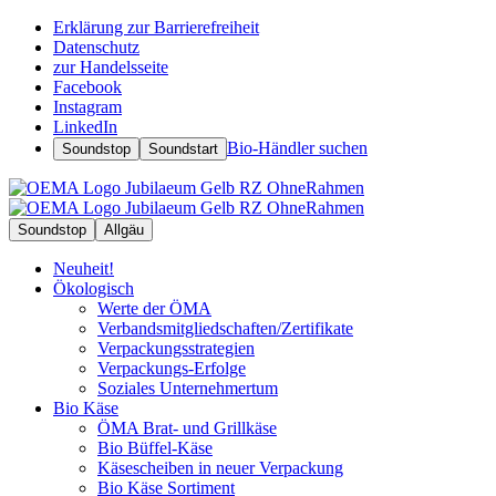
Erklärung zur Barrierefreiheit
Datenschutz
zur Handelsseite
Facebook
Instagram
LinkedIn
Bio-Händler suchen
Soundstop
Soundstart
Soundstop
Allgäu
Neuheit!
Ökologisch
Werte der ÖMA
Verbandsmitgliedschaften/Zertifikate
Verpackungsstrategien
Verpackungs-Erfolge
Soziales Unternehmertum
Bio Käse
ÖMA Brat- und Grillkäse
Bio Büffel-Käse
Käsescheiben in neuer Verpackung
Bio Käse Sortiment