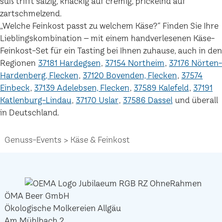
süß trifft salzig, knackig auf cremig, prickelnd auf
zartschmelzend.
„Welche Feinkost passt zu welchem Käse?“ Finden Sie Ihre
Lieblingskombination – mit einem handverlesenen Käse-
Feinkost-Set für ein Tasting bei Ihnen zuhause, auch in den
Regionen
37181 Hardegsen
37154 Northeim
37176 Nörten-
Hardenberg, Flecken
37120 Bovenden, Flecken
37574
Einbeck
37139 Adelebsen, Flecken
37589 Kalefeld
37191
Katlenburg-Lindau
37170 Uslar
37586 Dassel
und überall
in Deutschland.
Genuss-Events
Käse & Feinkost
ÖMA Beer GmbH
Ökologische Molkereien Allgäu
Am Mühlbach 2