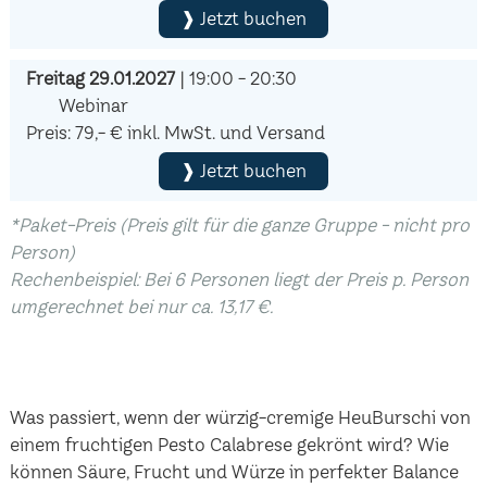
❱ Jetzt buchen
Freitag 29.01.2027
| 19:00 - 20:30
Webinar
Preis: 79,- € inkl. MwSt. und Versand
❱ Jetzt buchen
*Paket-Preis (Preis gilt für die ganze Gruppe - nicht pro
Person)
Rechenbeispiel: Bei 6 Personen liegt der Preis p. Person
umgerechnet bei nur ca. 13,17 €.
Was passiert, wenn der würzig-cremige HeuBurschi von
einem fruchtigen Pesto Calabrese gekrönt wird? Wie
können Säure, Frucht und Würze in perfekter Balance