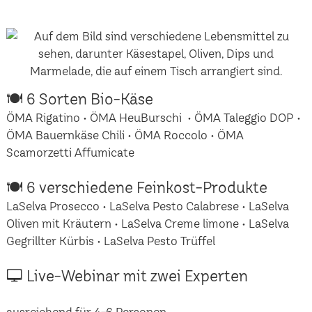
🍽 6 Sorten Bio-Käse
ÖMA Rigatino • ÖMA HeuBurschi • ÖMA Taleggio DOP •
ÖMA Bauernkäse Chili • ÖMA Roccolo • ÖMA
Scamorzetti Affumicate
🍽 6 verschiedene Feinkost-Produkte
LaSelva Prosecco • LaSelva Pesto Calabrese • LaSelva
Oliven mit Kräutern • LaSelva Creme limone • LaSelva
Gegrillter Kürbis • LaSelva Pesto Trüffel
🖵 Live-Webinar mit zwei Experten
ausreichend für 4-6 Personen