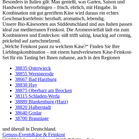
Besonders in Italien gilt: Man genießt, was Garten, Saison und
Handwerk hervorbringen – frisch, ehrlich, mit Hingabe. In
Kombination mit gut gereiftem Käse wird daraus ein echtes
Geschmackserlebnis: herzhaft, aromatisch, lebendig.
Unsere Bio-Käsesorten aus Süddeutschland und aus Italien passen
ideal zur mediterranen Feinkost. Die Aromenvielfalt lädt ein zum
Kombinieren und Entdecken: süß trifft salzig, knackig auf cremig,
prickelnd auf zartschmelzend.
„Welche Feinkost passt zu welchem Käse?“ Finden Sie Ihre
Lieblingskombination – mit einem handverlesenen Käse-Feinkost-
Set für ein Tasting bei Ihnen zuhause, auch in den Regionen
38835 Osterwieck
38855 Wernigerode
38667 Bad Harzburg
38838 Huy
38875 Oberharz am Brocken
38315 Schladen-Werla
38889 Blankenburg (Harz)
38820 Halberstadt
38640 Goslar
38700 Braunlage
und überall in Deutschland.
Genuss-Events
Käse & Feinkost