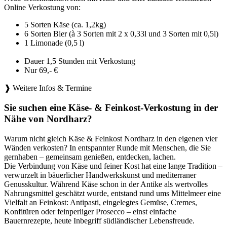
Online Verkostung von:
5 Sorten Käse (ca. 1,2kg)
6 Sorten Bier (à 3 Sorten mit 2 x 0,33l und 3 Sorten mit 0,5l)
1 Limonade (0,5 l)
Dauer 1,5 Stunden mit Verkostung
Nur 69,- €
❱ Weitere Infos & Termine
Sie suchen eine Käse- & Feinkost-Verkostung in der
Nähe von Nordharz?
Warum nicht gleich Käse & Feinkost Nordharz in den eigenen vier
Wänden verkosten? In entspannter Runde mit Menschen, die Sie
gernhaben – gemeinsam genießen, entdecken, lachen.
Die Verbindung von Käse und feiner Kost hat eine lange Tradition –
verwurzelt in bäuerlicher Handwerkskunst und mediterraner
Genusskultur. Während Käse schon in der Antike als wertvolles
Nahrungsmittel geschätzt wurde, entstand rund ums Mittelmeer eine
Vielfalt an Feinkost: Antipasti, eingelegtes Gemüse, Cremes,
Konfitüren oder feinperliger Prosecco – einst einfache
Bauernrezepte, heute Inbegriff südländischer Lebensfreude.