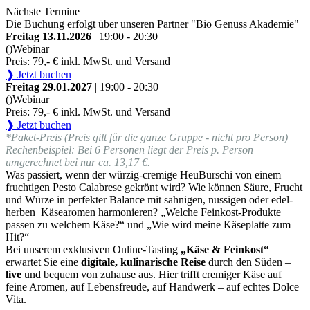
Nächste Termine
Die Buchung erfolgt über unseren Partner "Bio Genuss Akademie"
Freitag 13.11.2026
| 19:00 - 20:30
()
Webinar
Preis: 79,- € inkl. MwSt. und Versand
❱ Jetzt buchen
Freitag 29.01.2027
| 19:00 - 20:30
()
Webinar
Preis: 79,- € inkl. MwSt. und Versand
❱ Jetzt buchen
*Paket-Preis (Preis gilt für die ganze Gruppe - nicht pro Person)
Rechenbeispiel: Bei 6 Personen liegt der Preis p. Person
umgerechnet bei nur ca. 13,17 €.
Was passiert, wenn der würzig-cremige HeuBurschi von einem
fruchtigen Pesto Calabrese gekrönt wird? Wie können Säure, Frucht
und Würze in perfekter Balance mit sahnigen, nussigen oder edel-
herben Käsearomen harmonieren? „Welche Feinkost-Produkte
passen zu welchem Käse?“ und „Wie wird meine Käseplatte zum
Hit?“
Bei unserem exklusiven Online-Tasting
„Käse & Feinkost“
erwartet Sie eine
digitale, kulinarische Reise
durch den Süden –
live
und bequem von zuhause aus. Hier trifft cremiger Käse auf
feine Aromen, auf Lebensfreude, auf Handwerk – auf echtes Dolce
Vita.