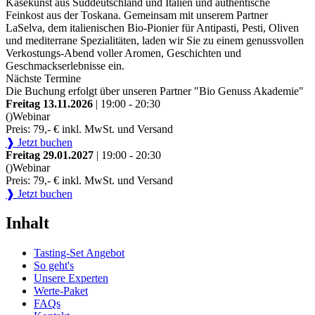
Käsekunst aus Süddeutschland und Italien und authentische
Feinkost aus der Toskana. Gemeinsam mit unserem Partner
LaSelva, dem italienischen Bio-Pionier für Antipasti, Pesti, Oliven
und mediterrane Spezialitäten, laden wir Sie zu einem genussvollen
Verkostungs-Abend voller Aromen, Geschichten und
Geschmackserlebnisse ein.
Nächste Termine
Die Buchung erfolgt über unseren Partner "Bio Genuss Akademie"
Freitag 13.11.2026
| 19:00 - 20:30
()
Webinar
Preis: 79,- € inkl. MwSt. und Versand
❱ Jetzt buchen
Freitag 29.01.2027
| 19:00 - 20:30
()
Webinar
Preis: 79,- € inkl. MwSt. und Versand
❱ Jetzt buchen
Inhalt
Tasting-Set Angebot
So geht's
Unsere Experten
Werte-Paket
FAQs