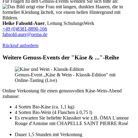
Für Fragen zu den Genuss-Events wenden Sie sich bitte an:
Heike Fahsold-Auer
, Leitung SchulungsWerk
+49 (0)8381-8890-166
fahsold-auer@oema.de
Rückruf anfordern
Weitere Genuss-Events der "Käse & ..."-Reihe
Genuss-Event „Käse & Wein - Klassik-Edition" mit
Online-Tasting (Live)
Online Verkostung für einen genussvollen Käse-Wein-Abend
zuhause:
4 Sorten Bio-Käse (ca. 1,1 kg)
4 Sorten Bio-Wein (4 Flaschen à 0,75 l)
Es erwarten Sie beliebte Klassiker wie z.B. ÖMA L'amour
Rouge d'Antoine mit CHAPELLE SAINT PIERRE Rosé
Dauer 1,5 Stunden mit Verkostung