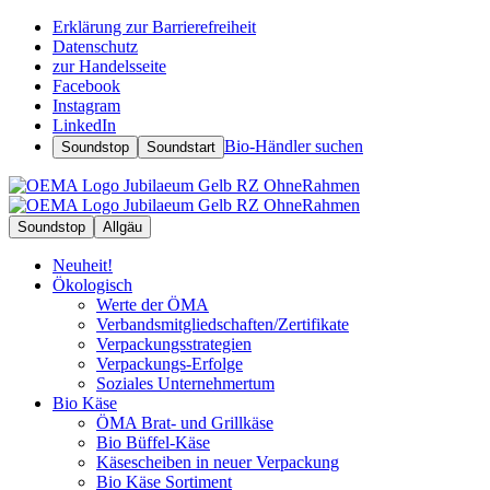
Erklärung zur Barrierefreiheit
Datenschutz
zur Handelsseite
Facebook
Instagram
LinkedIn
Bio-Händler suchen
Soundstop
Soundstart
Soundstop
Allgäu
Neuheit!
Ökologisch
Werte der ÖMA
Verbandsmitgliedschaften/Zertifikate
Verpackungsstrategien
Verpackungs-Erfolge
Soziales Unternehmertum
Bio Käse
ÖMA Brat- und Grillkäse
Bio Büffel-Käse
Käsescheiben in neuer Verpackung
Bio Käse Sortiment