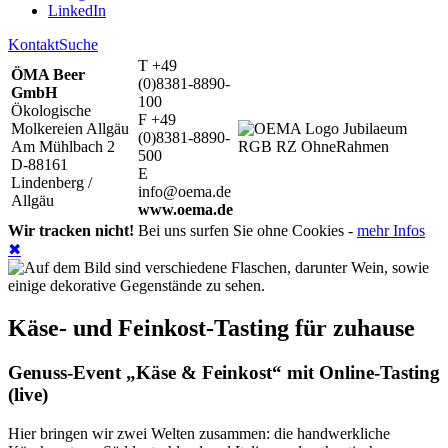
LinkedIn
Kontakt
Suche
T +49
ÖMA Beer
(0)8381-8890-
GmbH
100
Ökologische
F +49
Molkereien Allgäu
(0)8381-8890-
Am Mühlbach 2
500
D-88161
E
Lindenberg /
info@oema.de
Allgäu
www.oema.de
Wir tracken nicht!
Bei uns surfen Sie ohne Cookies -
mehr Infos
✖
Käse- und Feinkost-Tasting für zuhause
Genuss-Event „Käse & Feinkost“ mit Online-Tasting
(live)
Hier bringen wir zwei Welten zusammen: die handwerkliche