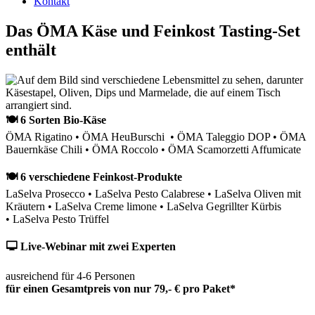
Kontakt
Das ÖMA Käse und Feinkost Tasting-Set
enthält
🍽 6 Sorten Bio-Käse
ÖMA Rigatino • ÖMA HeuBurschi • ÖMA Taleggio DOP • ÖMA
Bauernkäse Chili • ÖMA Roccolo • ÖMA Scamorzetti Affumicate
🍽 6 verschiedene Feinkost-Produkte
LaSelva Prosecco • LaSelva Pesto Calabrese • LaSelva Oliven mit
Kräutern • LaSelva Creme limone • LaSelva Gegrillter Kürbis
• LaSelva Pesto Trüffel
🖵 Live-Webinar mit zwei Experten
ausreichend für 4-6 Personen
für einen Gesamtpreis von nur 79,- € pro Paket*