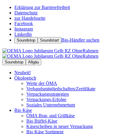
Erklärung zur Barrierefreiheit
Datenschutz
zur Handelsseite
Facebook
Instagram
LinkedIn
Bio-Händler suchen
Soundstop
Soundstart
Soundstop
Allgäu
Neuheit!
Ökologisch
Werte der ÖMA
Verbandsmitgliedschaften/Zertifikate
Verpackungsstrategien
Verpackungs-Erfolge
Soziales Unternehmertum
Bio Käse
ÖMA Brat- und Grillkäse
Bio Büffel-Käse
Käsescheiben in neuer Verpackung
Bio Käse Sortiment