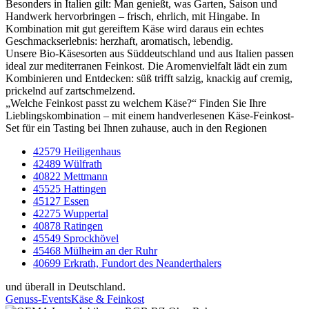
Besonders in Italien gilt: Man genießt, was Garten, Saison und
Handwerk hervorbringen – frisch, ehrlich, mit Hingabe. In
Kombination mit gut gereiftem Käse wird daraus ein echtes
Geschmackserlebnis: herzhaft, aromatisch, lebendig.
Unsere Bio-Käsesorten aus Süddeutschland und aus Italien passen
ideal zur mediterranen Feinkost. Die Aromenvielfalt lädt ein zum
Kombinieren und Entdecken: süß trifft salzig, knackig auf cremig,
prickelnd auf zartschmelzend.
„Welche Feinkost passt zu welchem Käse?“ Finden Sie Ihre
Lieblingskombination – mit einem handverlesenen Käse-Feinkost-
Set für ein Tasting bei Ihnen zuhause, auch in den Regionen
42579 Heiligenhaus
42489 Wülfrath
40822 Mettmann
45525 Hattingen
45127 Essen
42275 Wuppertal
40878 Ratingen
45549 Sprockhövel
45468 Mülheim an der Ruhr
40699 Erkrath, Fundort des Neanderthalers
und überall in Deutschland.
Genuss-Events
Käse & Feinkost