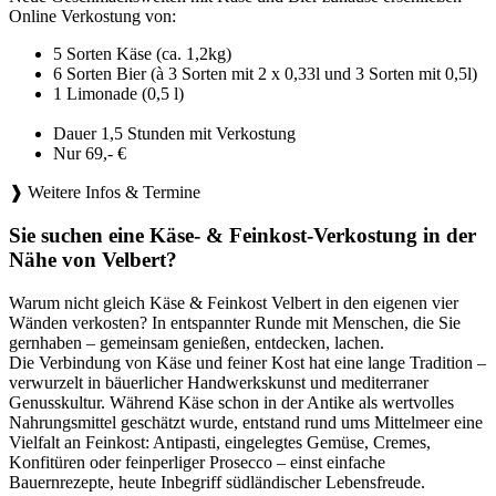
Online Verkostung von:
5 Sorten Käse (ca. 1,2kg)
6 Sorten Bier (à 3 Sorten mit 2 x 0,33l und 3 Sorten mit 0,5l)
1 Limonade (0,5 l)
Dauer 1,5 Stunden mit Verkostung
Nur 69,- €
❱ Weitere Infos & Termine
Sie suchen eine Käse- & Feinkost-Verkostung in der
Nähe von Velbert?
Warum nicht gleich Käse & Feinkost Velbert in den eigenen vier
Wänden verkosten? In entspannter Runde mit Menschen, die Sie
gernhaben – gemeinsam genießen, entdecken, lachen.
Die Verbindung von Käse und feiner Kost hat eine lange Tradition –
verwurzelt in bäuerlicher Handwerkskunst und mediterraner
Genusskultur. Während Käse schon in der Antike als wertvolles
Nahrungsmittel geschätzt wurde, entstand rund ums Mittelmeer eine
Vielfalt an Feinkost: Antipasti, eingelegtes Gemüse, Cremes,
Konfitüren oder feinperliger Prosecco – einst einfache
Bauernrezepte, heute Inbegriff südländischer Lebensfreude.