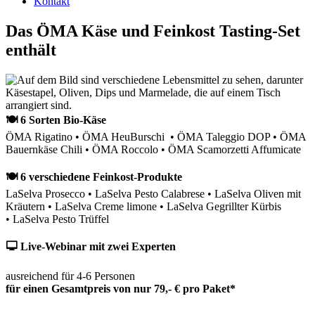
Kontakt
Das ÖMA Käse und Feinkost Tasting-Set
enthält
🍽 6 Sorten Bio-Käse
ÖMA Rigatino • ÖMA HeuBurschi • ÖMA Taleggio DOP • ÖMA
Bauernkäse Chili • ÖMA Roccolo • ÖMA Scamorzetti Affumicate
🍽 6 verschiedene Feinkost-Produkte
LaSelva Prosecco • LaSelva Pesto Calabrese • LaSelva Oliven mit
Kräutern • LaSelva Creme limone • LaSelva Gegrillter Kürbis
• LaSelva Pesto Trüffel
🖵 Live-Webinar mit zwei Experten
ausreichend für 4-6 Personen
für einen Gesamtpreis von nur 79,- € pro Paket*