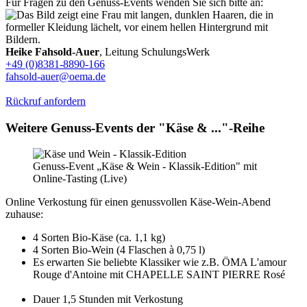
Für Fragen zu den Genuss-Events wenden Sie sich bitte an:
Heike Fahsold-Auer
, Leitung SchulungsWerk
+49 (0)8381-8890-166
fahsold-auer@oema.de
Rückruf anfordern
Weitere Genuss-Events der "Käse & ..."-Reihe
Genuss-Event „Käse & Wein - Klassik-Edition" mit
Online-Tasting (Live)
Online Verkostung für einen genussvollen Käse-Wein-Abend
zuhause:
4 Sorten Bio-Käse (ca. 1,1 kg)
4 Sorten Bio-Wein (4 Flaschen à 0,75 l)
Es erwarten Sie beliebte Klassiker wie z.B. ÖMA L'amour
Rouge d'Antoine mit CHAPELLE SAINT PIERRE Rosé
Dauer 1,5 Stunden mit Verkostung