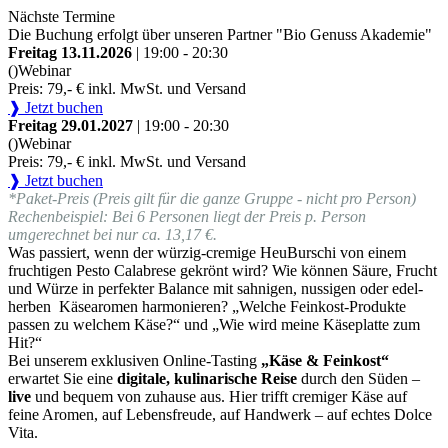
Nächste Termine
Die Buchung erfolgt über unseren Partner "Bio Genuss Akademie"
Freitag 13.11.2026
| 19:00 - 20:30
()
Webinar
Preis: 79,- € inkl. MwSt. und Versand
❱ Jetzt buchen
Freitag 29.01.2027
| 19:00 - 20:30
()
Webinar
Preis: 79,- € inkl. MwSt. und Versand
❱ Jetzt buchen
*Paket-Preis (Preis gilt für die ganze Gruppe - nicht pro Person)
Rechenbeispiel: Bei 6 Personen liegt der Preis p. Person
umgerechnet bei nur ca. 13,17 €.
Was passiert, wenn der würzig-cremige HeuBurschi von einem
fruchtigen Pesto Calabrese gekrönt wird? Wie können Säure, Frucht
und Würze in perfekter Balance mit sahnigen, nussigen oder edel-
herben Käsearomen harmonieren? „Welche Feinkost-Produkte
passen zu welchem Käse?“ und „Wie wird meine Käseplatte zum
Hit?“
Bei unserem exklusiven Online-Tasting
„Käse & Feinkost“
erwartet Sie eine
digitale, kulinarische Reise
durch den Süden –
live
und bequem von zuhause aus. Hier trifft cremiger Käse auf
feine Aromen, auf Lebensfreude, auf Handwerk – auf echtes Dolce
Vita.