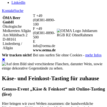
LinkedIn
Kontakt
Suche
T +49
ÖMA Beer
(0)8381-8890-
GmbH
100
Ökologische
F +49
Molkereien Allgäu
(0)8381-8890-
Am Mühlbach 2
500
D-88161
E
Lindenberg /
info@oema.de
Allgäu
www.oema.de
Wir tracken nicht!
Bei uns surfen Sie ohne Cookies -
mehr Infos
✖
Käse- und Feinkost-Tasting für zuhause
Genuss-Event „Käse & Feinkost“ mit Online-Tasting
(live)
Hier bringen wir zwei Welten zusammen: die handwerkliche