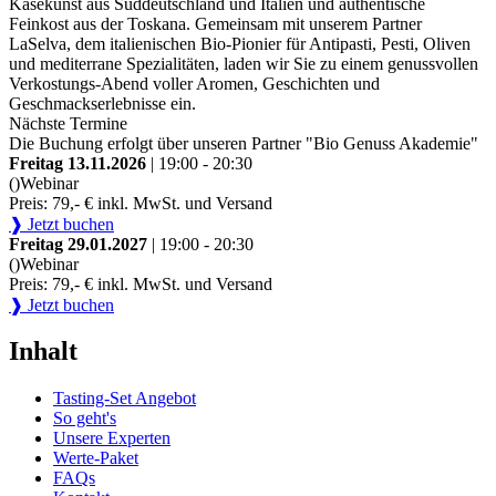
Käsekunst aus Süddeutschland und Italien und authentische
Feinkost aus der Toskana. Gemeinsam mit unserem Partner
LaSelva, dem italienischen Bio-Pionier für Antipasti, Pesti, Oliven
und mediterrane Spezialitäten, laden wir Sie zu einem genussvollen
Verkostungs-Abend voller Aromen, Geschichten und
Geschmackserlebnisse ein.
Nächste Termine
Die Buchung erfolgt über unseren Partner "Bio Genuss Akademie"
Freitag 13.11.2026
| 19:00 - 20:30
()
Webinar
Preis: 79,- € inkl. MwSt. und Versand
❱ Jetzt buchen
Freitag 29.01.2027
| 19:00 - 20:30
()
Webinar
Preis: 79,- € inkl. MwSt. und Versand
❱ Jetzt buchen
Inhalt
Tasting-Set Angebot
So geht's
Unsere Experten
Werte-Paket
FAQs