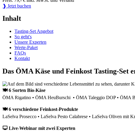
Preis: 79,- € inkl. MwSt. und Versand
❱ Jetzt buchen
Inhalt
Tasting-Set Angebot
So geht's
Unsere Experten
Werte-Paket
FAQs
Kontakt
Das ÖMA Käse und Feinkost Tasting-Set e
🍽 6 Sorten Bio-Käse
ÖMA Rigatino • ÖMA HeuBurschi • ÖMA Taleggio DOP • ÖMA Bau
🍽 6 verschiedene Feinkost-Produkte
LaSelva Prosecco • LaSelva Pesto Calabrese • LaSelva Oliven mit Kr
🖵 Live-Webinar mit zwei Experten