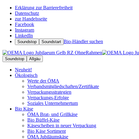
Erklärung zur Barrierefreiheit
Datenschutz
zur Handelsseite
Facebook
Instagram
LinkedIn
Bio-Händler suchen
Soundstop
Soundstart
Soundstop
Allgäu
Neuheit!
Ökologisch
Werte der ÖMA
Verbandsmitgliedschaften/Zertifikate
Verpackungsstrategien
Verpackungs-Erfolge
Soziales Unternehmertum
Bio Käse
ÖMA Brat- und Grillkäse
Bio Büffel-Käse
Käsescheiben in neuer Verpackung
Bio Käse Sortiment
ÖMA Jubiläumskäse