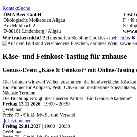
Kontakt
Suche
ÖMA Beer GmbH
T +49 
Ökologische Molkereien Allgäu
F +49 
Am Mühlbach 2
E info
D-88161 Lindenberg / Allgäu
www.o
Wir tracken nicht!
Bei uns surfen Sie ohne Cookies -
mehr Infos
✖
Käse- und Feinkost-Tasting für zuhause
Genuss-Event „Käse & Feinkost“ mit Online-Tasting (
Hier bringen wir zwei Welten zusammen: die handwerkliche Käsekunst
Bio-Pionier für Antipasti, Pesti, Oliven und mediterrane Spezialitä
Nächste Termine
Die Buchung erfolgt über unseren Partner "Bio Genuss Akademie"
Freitag 13.11.2026
| 19:00 - 20:30
()
Webinar
Preis: 79,- € inkl. MwSt. und Versand
❱ Jetzt buchen
Freitag 29.01.2027
| 19:00 - 20:30
()
Webinar