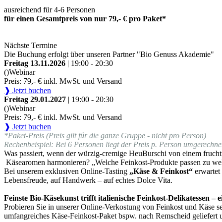
ausreichend für 4-6 Personen
für einen Gesamtpreis von nur 79,- € pro Paket*
Nächste Termine
Die Buchung erfolgt über unseren Partner "Bio Genuss Akademie"
Freitag 13.11.2026
| 19:00 - 20:30
()
Webinar
Preis: 79,- € inkl. MwSt. und Versand
❱ Jetzt buchen
Freitag 29.01.2027
| 19:00 - 20:30
()
Webinar
Preis: 79,- € inkl. MwSt. und Versand
❱ Jetzt buchen
*Paket-Preis (Preis gilt für die ganze Gruppe - nicht pro Person)
Rechenbeispiel: Bei 6 Personen liegt der Preis p. Person umgerechnet
Was passiert, wenn der würzig-cremige HeuBurschi von einem fruchti
Käsearomen harmonieren? „Welche Feinkost-Produkte passen zu we
Bei unserem exklusiven Online-Tasting
„Käse & Feinkost“
erwartet
Lebensfreude, auf Handwerk – auf echtes Dolce Vita.
Feinste Bio-Käsekunst trifft italienische Feinkost-Delikatessen –
Probieren Sie in unserer Online-Verkostung von Feinkost und Käse sel
umfangreiches Käse-Feinkost-Paket bspw. nach Remscheid geliefert 