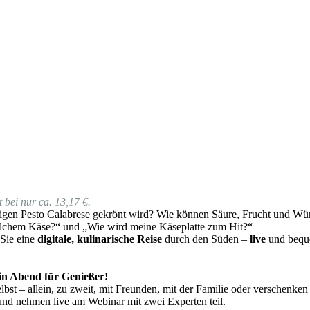
 bei nur ca. 13,17 €.
gen Pesto Calabrese gekrönt wird? Wie können Säure, Frucht und Würz
lchem Käse?“ und „Wie wird meine Käseplatte zum Hit?“
 Sie eine
digitale, kulinarische Reise
durch den Süden –
live
und beque
 ein Abend für Genießer!
bst – allein, zu zweit, mit Freunden, mit der Familie oder verschenken
und nehmen live am Webinar mit zwei Experten teil.