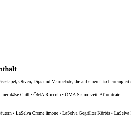
nthält
ernkäse Chili • ÖMA Roccolo • ÖMA Scamorzetti Affumicate
äutern • LaSelva Creme limone • LaSelva Gegrillter Kürbis • LaSelva 