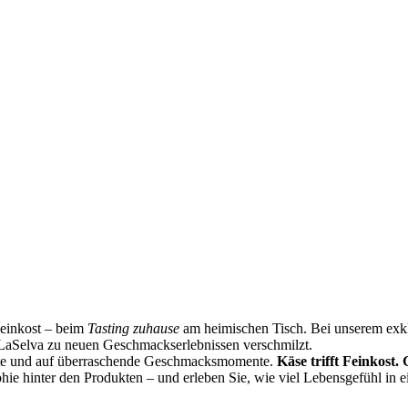
Feinkost – beim
Tasting zuhause
am heimischen Tisch. Bei unserem exklu
LaSelva zu neuen Geschmackserlebnissen verschmilzt.
ste und auf überraschende Geschmacksmomente.
Käse trifft Feinkost.
phie hinter den Produkten – und erleben Sie, wie viel Lebensgefühl in 