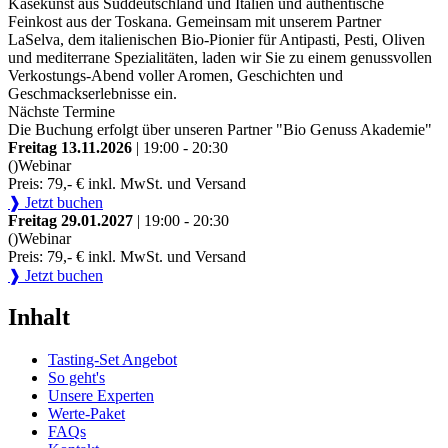
Käsekunst aus Süddeutschland und Italien und authentische
Feinkost aus der Toskana. Gemeinsam mit unserem Partner
LaSelva, dem italienischen Bio-Pionier für Antipasti, Pesti, Oliven
und mediterrane Spezialitäten, laden wir Sie zu einem genussvollen
Verkostungs-Abend voller Aromen, Geschichten und
Geschmackserlebnisse ein.
Nächste Termine
Die Buchung erfolgt über unseren Partner "Bio Genuss Akademie"
Freitag 13.11.2026
| 19:00 - 20:30
()
Webinar
Preis: 79,- € inkl. MwSt. und Versand
❱ Jetzt buchen
Freitag 29.01.2027
| 19:00 - 20:30
()
Webinar
Preis: 79,- € inkl. MwSt. und Versand
❱ Jetzt buchen
Inhalt
Tasting-Set Angebot
So geht's
Unsere Experten
Werte-Paket
FAQs