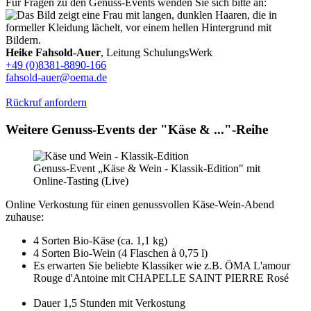
Für Fragen zu den Genuss-Events wenden Sie sich bitte an:
Heike Fahsold-Auer
, Leitung SchulungsWerk
+49 (0)8381-8890-166
fahsold-auer@oema.de
Rückruf anfordern
Weitere Genuss-Events der "Käse & ..."-Reihe
Genuss-Event „Käse & Wein - Klassik-Edition" mit
Online-Tasting (Live)
Online Verkostung für einen genussvollen Käse-Wein-Abend
zuhause:
4 Sorten Bio-Käse (ca. 1,1 kg)
4 Sorten Bio-Wein (4 Flaschen à 0,75 l)
Es erwarten Sie beliebte Klassiker wie z.B. ÖMA L'amour
Rouge d'Antoine mit CHAPELLE SAINT PIERRE Rosé
Dauer 1,5 Stunden mit Verkostung