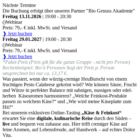
Nächste Termine
Die Buchung erfolgt über unseren Partner "Bio Genuss Akademie"
Freitag 13.11.2026
| 19:00 - 20:30
()
Webinar
Preis: 79,- € inkl. MwSt. und Versand
❱ Jetzt buchen
Freitag 29.01.2027
| 19:00 - 20:30
()
Webinar
Preis: 79,- € inkl. MwSt. und Versand
❱ Jetzt buchen
*Paket-Preis (Preis gilt für die ganze Gruppe - nicht pro Person)
Rechenbeispiel: Bei 6 Personen liegt der Preis p. Person
umgerechnet bei nur ca. 13,17 €.
Was passiert, wenn der würzig-cremige HeuBurschi von einem
fruchtigen Pesto Calabrese gekrönt wird? Wie können Säure, Frucht
und Würze in perfekter Balance mit sahnigen, nussigen oder edel-
herben Käsearomen harmonieren? „Welche Feinkost-Produkte
passen zu welchem Käse?“ und „Wie wird meine Käseplatte zum
Hit?“
Bei unserem exklusiven Online-Tasting
„Käse & Feinkost“
erwartet Sie eine
digitale, kulinarische Reise
durch den Süden –
live
und bequem von zuhause aus. Hier trifft cremiger Käse auf
feine Aromen, auf Lebensfreude, auf Handwerk – auf echtes Dolce
Vita.