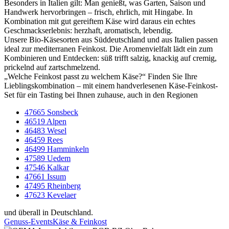
Besonders in Italien gilt: Man genießt, was Garten, Saison und
Handwerk hervorbringen – frisch, ehrlich, mit Hingabe. In
Kombination mit gut gereiftem Käse wird daraus ein echtes
Geschmackserlebnis: herzhaft, aromatisch, lebendig.
Unsere Bio-Käsesorten aus Süddeutschland und aus Italien passen
ideal zur mediterranen Feinkost. Die Aromenvielfalt lädt ein zum
Kombinieren und Entdecken: süß trifft salzig, knackig auf cremig,
prickelnd auf zartschmelzend.
„Welche Feinkost passt zu welchem Käse?“ Finden Sie Ihre
Lieblingskombination – mit einem handverlesenen Käse-Feinkost-
Set für ein Tasting bei Ihnen zuhause, auch in den Regionen
47665 Sonsbeck
46519 Alpen
46483 Wesel
46459 Rees
46499 Hamminkeln
47589 Uedem
47546 Kalkar
47661 Issum
47495 Rheinberg
47623 Kevelaer
und überall in Deutschland.
Genuss-Events
Käse & Feinkost