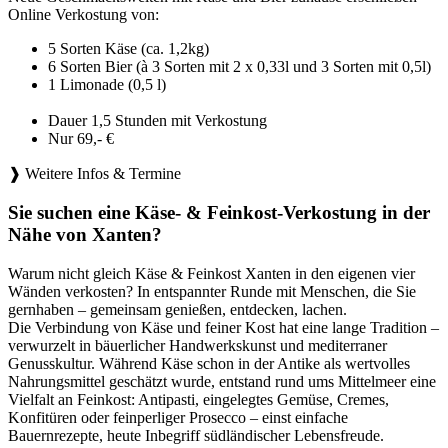
Online Verkostung von:
5 Sorten Käse (ca. 1,2kg)
6 Sorten Bier (à 3 Sorten mit 2 x 0,33l und 3 Sorten mit 0,5l)
1 Limonade (0,5 l)
Dauer 1,5 Stunden mit Verkostung
Nur 69,- €
❱ Weitere Infos & Termine
Sie suchen eine Käse- & Feinkost-Verkostung in der
Nähe von Xanten?
Warum nicht gleich Käse & Feinkost Xanten in den eigenen vier
Wänden verkosten? In entspannter Runde mit Menschen, die Sie
gernhaben – gemeinsam genießen, entdecken, lachen.
Die Verbindung von Käse und feiner Kost hat eine lange Tradition –
verwurzelt in bäuerlicher Handwerkskunst und mediterraner
Genusskultur. Während Käse schon in der Antike als wertvolles
Nahrungsmittel geschätzt wurde, entstand rund ums Mittelmeer eine
Vielfalt an Feinkost: Antipasti, eingelegtes Gemüse, Cremes,
Konfitüren oder feinperliger Prosecco – einst einfache
Bauernrezepte, heute Inbegriff südländischer Lebensfreude.