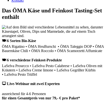
Kontakt
Das ÖMA Käse und Feinkost Tasting-Set
enthält
🍽 6 Sorten Bio-Käse
ÖMA Rigatino • ÖMA HeuBurschi • ÖMA Taleggio DOP • ÖMA
Bauernkäse Chili • ÖMA Roccolo • ÖMA Scamorzetti Affumicate
🍽 6 verschiedene Feinkost-Produkte
LaSelva Prosecco • LaSelva Pesto Calabrese • LaSelva Oliven mit
Kräutern • LaSelva Creme limone • LaSelva Gegrillter Kürbis
• LaSelva Pesto Trüffel
🖵 Live-Webinar mit zwei Experten
ausreichend für 4-6 Personen
für einen Gesamtpreis von nur 79,- € pro Paket*