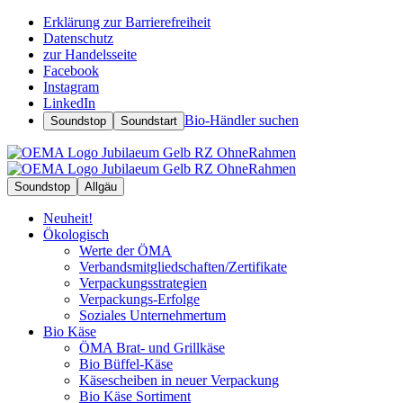
Erklärung zur Barrierefreiheit
Datenschutz
zur Handelsseite
Facebook
Instagram
LinkedIn
Bio-Händler suchen
Soundstop
Soundstart
Soundstop
Allgäu
Neuheit!
Ökologisch
Werte der ÖMA
Verbandsmitgliedschaften/Zertifikate
Verpackungsstrategien
Verpackungs-Erfolge
Soziales Unternehmertum
Bio Käse
ÖMA Brat- und Grillkäse
Bio Büffel-Käse
Käsescheiben in neuer Verpackung
Bio Käse Sortiment