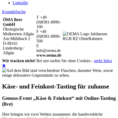
LinkedIn
Kontakt
Suche
T +49
ÖMA Beer
(0)8381-8890-
GmbH
100
Ökologische
F +49
Molkereien Allgäu
(0)8381-8890-
Am Mühlbach 2
500
D-88161
E
Lindenberg /
info@oema.de
Allgäu
www.oema.de
Wir tracken nicht!
Bei uns surfen Sie ohne Cookies -
mehr Infos
✖
Käse- und Feinkost-Tasting für zuhause
Genuss-Event „Käse & Feinkost“ mit Online-Tasting
(live)
Hier bringen wir zwei Welten zusammen: die handwerkliche