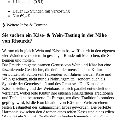
1 Limonade (0,5 l)
Dauer 1,5 Stunden mit Verkostung
Nur 69,- €
❱ Weitere Infos & Termine
Sie suchen ein Käse- & Wein-Tasting in der Nähe
von Rheurdt?
Warum nicht gleich Wein und Käse in bspw. Rheurdt in den eigenen
vier Wänden verkosten! In geselliger Runde mit Menschen, die Sie
kennen und mögen.
Die Freude am gemeinsamen Genuss von Wein und Käse hat eine
faszinierende Geschichte, die tief in der menschlichen Kultur
verwurzelt ist. Schon seit Tausenden von Jahren werden Käse und
Wein geschätzt, nicht nur als Nahrungsmittel, sondern auch als
Symbole der Gemeinschaft und des Genusses. Die Kunst der
Käseherstellung und des Weinbaus hat sich parallel entwickelt und
verfeinert, wobei jede Kultur ihre eigenen einzigartigen Traditionen
und Techniken beisteuerte. In Europa, wo diese Tradition besonders
gepflegt wird, ist die Kombination von Käse und Wein zu einem
festen Bestandteil des kulinarischen Erbes geworden. Die perfekte
Harmonie zwischen den Aromen eines reifen Käses und eines edlen
Weins ist ein Zeugnis für die tiefgreifenden Kenntnisse, die über