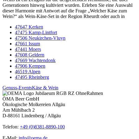
Generationen hinweg kultiviert wurden. Erleben Sie eine Auswahl
dieser Harmonie mit Antwort auf die Frage „Welcher Käse zum
Wein?“ als Wein-Käse-Set in der Region Rheurdt oder auch in
47647 Kerken
47475 Kamp-Lintfort
47506 Neukirchen-Vluyn
47661 Issum
47441 Moers
47608 Geldern
47669 Wachtendonk
47906 Kempen
46519 Alpen
47495 Rheinberg
Genuss-Events
Käse & Wein
ÖMA Beer GmbH
Ökologische Molkereien Allgäu
Am Mühlbach 2
D-88161 Lindenberg / Allgäu
Telefon:
+49 (0)8381-8890-100
E-Mail:
info@oema.de