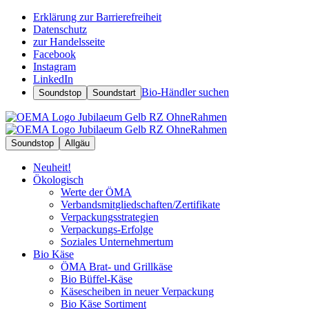
Erklärung zur Barrierefreiheit
Datenschutz
zur Handelsseite
Facebook
Instagram
LinkedIn
Bio-Händler suchen
Soundstop
Soundstart
Soundstop
Allgäu
Neuheit!
Ökologisch
Werte der ÖMA
Verbandsmitgliedschaften/Zertifikate
Verpackungsstrategien
Verpackungs-Erfolge
Soziales Unternehmertum
Bio Käse
ÖMA Brat- und Grillkäse
Bio Büffel-Käse
Käsescheiben in neuer Verpackung
Bio Käse Sortiment