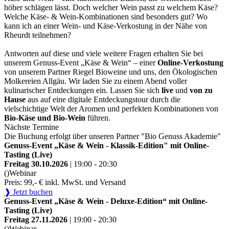
höher schlägen lässt. Doch welcher Wein passt zu welchem Käse?
Welche Käse- & Wein-Kombinationen sind besonders gut? Wo
kann ich an einer Wein- und Käse-Verkostung in der Nähe von
Rheurdt teilnehmen?
Antworten auf diese und viele weitere Fragen erhalten Sie bei
unserem Genuss-Event „Käse & Wein“ – einer
Online-Verkostung
von unserem Partner Riegel Bioweine und uns, den Ökologischen
Molkereien Allgäu. Wir laden Sie zu einem Abend voller
kulinarischer Entdeckungen ein. Lassen Sie sich
live
und
von zu
Hause
aus auf eine digitale Entdeckungstour durch die
vielschichtige Welt der Aromen und perfekten Kombinationen von
Bio-Käse und Bio-Wein
führen.
Nächste Termine
Die Buchung erfolgt über unseren Partner "Bio Genuss Akademie"
Genuss-Event „Käse & Wein - Klassik-Edition" mit Online-
Tasting (Live)
Freitag 30.10.2026
| 19:00 - 20:30
()
Webinar
Preis: 99,- € inkl. MwSt. und Versand
❱ Jetzt buchen
Genuss-Event „Käse & Wein - Deluxe-Edition“ mit Online-
Tasting (Live)
Freitag 27.11.2026
| 19:00 - 20:30
()
Webinar