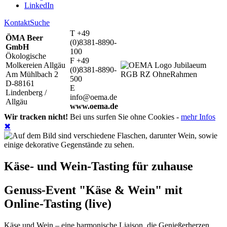
LinkedIn
Kontakt
Suche
T +49
ÖMA Beer
(0)8381-8890-
GmbH
100
Ökologische
F +49
Molkereien Allgäu
(0)8381-8890-
Am Mühlbach 2
500
D-88161
E
Lindenberg /
info@oema.de
Allgäu
www.oema.de
Wir tracken nicht!
Bei uns surfen Sie ohne Cookies -
mehr Infos
✖
Käse- und Wein-Tasting für zuhause
Genuss-Event "Käse & Wein" mit
Online-Tasting (live)
Käse und Wein – eine harmonische Liaison, die Genießerherzen