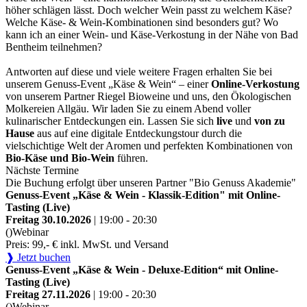
höher schlägen lässt. Doch welcher Wein passt zu welchem Käse?
Welche Käse- & Wein-Kombinationen sind besonders gut? Wo
kann ich an einer Wein- und Käse-Verkostung in der Nähe von Bad
Bentheim teilnehmen?
Antworten auf diese und viele weitere Fragen erhalten Sie bei
unserem Genuss-Event „Käse & Wein“ – einer
Online-Verkostung
von unserem Partner Riegel Bioweine und uns, den Ökologischen
Molkereien Allgäu. Wir laden Sie zu einem Abend voller
kulinarischer Entdeckungen ein. Lassen Sie sich
live
und
von zu
Hause
aus auf eine digitale Entdeckungstour durch die
vielschichtige Welt der Aromen und perfekten Kombinationen von
Bio-Käse und Bio-Wein
führen.
Nächste Termine
Die Buchung erfolgt über unseren Partner "Bio Genuss Akademie"
Genuss-Event „Käse & Wein - Klassik-Edition" mit Online-
Tasting (Live)
Freitag 30.10.2026
| 19:00 - 20:30
()
Webinar
Preis: 99,- € inkl. MwSt. und Versand
❱ Jetzt buchen
Genuss-Event „Käse & Wein - Deluxe-Edition“ mit Online-
Tasting (Live)
Freitag 27.11.2026
| 19:00 - 20:30
()
Webinar