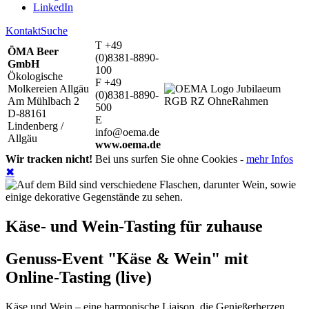
LinkedIn
Kontakt
Suche
T +49
ÖMA Beer
(0)8381-8890-
GmbH
100
Ökologische
F +49
Molkereien Allgäu
(0)8381-8890-
Am Mühlbach 2
500
D-88161
E
Lindenberg /
info@oema.de
Allgäu
www.oema.de
Wir tracken nicht!
Bei uns surfen Sie ohne Cookies -
mehr Infos
✖
Käse- und Wein-Tasting für zuhause
Genuss-Event "Käse & Wein" mit
Online-Tasting (live)
Käse und Wein – eine harmonische Liaison, die Genießerherzen