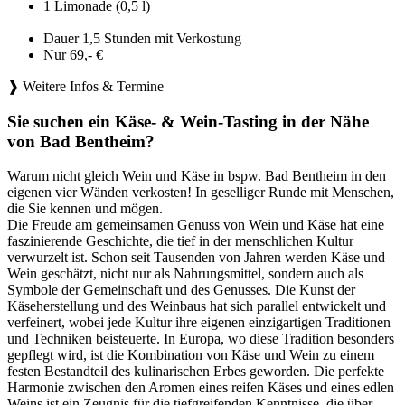
1 Limonade (0,5 l)
Dauer 1,5 Stunden mit Verkostung
Nur 69,- €
❱ Weitere Infos & Termine
Sie suchen ein Käse- & Wein-Tasting in der Nähe
von Bad Bentheim?
Warum nicht gleich Wein und Käse in bspw. Bad Bentheim in den
eigenen vier Wänden verkosten! In geselliger Runde mit Menschen,
die Sie kennen und mögen.
Die Freude am gemeinsamen Genuss von Wein und Käse hat eine
faszinierende Geschichte, die tief in der menschlichen Kultur
verwurzelt ist. Schon seit Tausenden von Jahren werden Käse und
Wein geschätzt, nicht nur als Nahrungsmittel, sondern auch als
Symbole der Gemeinschaft und des Genusses. Die Kunst der
Käseherstellung und des Weinbaus hat sich parallel entwickelt und
verfeinert, wobei jede Kultur ihre eigenen einzigartigen Traditionen
und Techniken beisteuerte. In Europa, wo diese Tradition besonders
gepflegt wird, ist die Kombination von Käse und Wein zu einem
festen Bestandteil des kulinarischen Erbes geworden. Die perfekte
Harmonie zwischen den Aromen eines reifen Käses und eines edlen
Weins ist ein Zeugnis für die tiefgreifenden Kenntnisse, die über