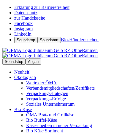
Erklärung zur Barrierefreiheit
Datenschutz
zur Handelsseite
Facebook
Instagram
LinkedIn
Bio-Händler suchen
Soundstop
Soundstart
Soundstop
Allgäu
Neuheit!
Ökologisch
Werte der ÖMA
Verbandsmitgliedschaften/Zertifikate
Verpackungsstrategien
Verpackungs-Erfolge
Soziales Unternehmertum
Bio Käse
ÖMA Brat- und Grillkäse
Bio Büffel-Käse
Käsescheiben in neuer Verpackung
Bio Käse Sortiment