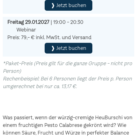
❱ Jetzt buchen
Freitag 29.01.2027
| 19:00 - 20:30
Webinar
Preis: 79,- € inkl. MwSt. und Versand
❱ Jetzt buchen
*Paket-Preis (Preis gilt für die ganze Gruppe - nicht pro
Person)
Rechenbeispiel: Bei 6 Personen liegt der Preis p. Person
umgerechnet bei nur ca. 13,17 €.
Was passiert, wenn der würzig-cremige HeuBurschi von
einem fruchtigen Pesto Calabrese gekrönt wird? Wie
können Säure, Frucht und Würze in perfekter Balance