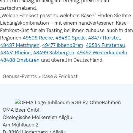
süß trifft salzig, knackig auf cremig, prickelnd auf
zartschmelzend.
„Welche Feinkost passt zu welchem Käse?“ Finden Sie Ihre
Lieblingskombination – mit einem handverlesenen Käse-
Feinkost-Set für ein Tasting bei Ihnen zuhause, auch in den
Regionen
49509 Recke
48480 Spelle
48477 Hörstel
49497 Mettingen
49477 Ibbenbüren
49584 Fürstenau
48431 Rheine
48499 Salzbergen
49492 Westerkappeln
48488 Emsbüren
und überall in Deutschland.
Genuss-Events
Käse & Feinkost
ÖMA Beer GmbH
Ökologische Molkereien Allgäu
Am Mühlbach 2
D-88161 Lindenberg / Allgäu