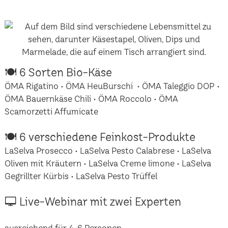
🍽 6 Sorten Bio-Käse
ÖMA Rigatino • ÖMA HeuBurschi • ÖMA Taleggio DOP •
ÖMA Bauernkäse Chili • ÖMA Roccolo • ÖMA
Scamorzetti Affumicate
🍽 6 verschiedene Feinkost-Produkte
LaSelva Prosecco • LaSelva Pesto Calabrese • LaSelva
Oliven mit Kräutern • LaSelva Creme limone • LaSelva
Gegrillter Kürbis • LaSelva Pesto Trüffel
🖵 Live-Webinar mit zwei Experten
ausreichend für 4-6 Personen