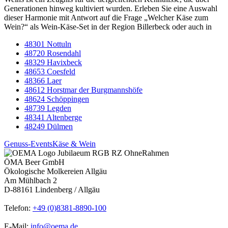
Generationen hinweg kultiviert wurden. Erleben Sie eine Auswahl
dieser Harmonie mit Antwort auf die Frage „Welcher Käse zum
Wein?“ als Wein-Käse-Set in der Region Billerbeck oder auch in
48301 Nottuln
48720 Rosendahl
48329 Havixbeck
48653 Coesfeld
48366 Laer
48612 Horstmar der Burgmannshöfe
48624 Schöppingen
48739 Legden
48341 Altenberge
48249 Dülmen
Genuss-Events
Käse & Wein
ÖMA Beer GmbH
Ökologische Molkereien Allgäu
Am Mühlbach 2
D-88161 Lindenberg / Allgäu
Telefon:
+49 (0)8381-8890-100
E-Mail:
info@oema.de