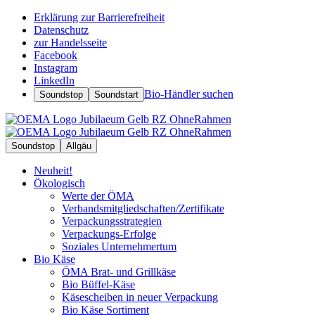
Erklärung zur Barrierefreiheit
Datenschutz
zur Handelsseite
Facebook
Instagram
LinkedIn
Bio-Händler suchen
Soundstop
Soundstart
Soundstop
Allgäu
Neuheit!
Ökologisch
Werte der ÖMA
Verbandsmitgliedschaften/Zertifikate
Verpackungsstrategien
Verpackungs-Erfolge
Soziales Unternehmertum
Bio Käse
ÖMA Brat- und Grillkäse
Bio Büffel-Käse
Käsescheiben in neuer Verpackung
Bio Käse Sortiment