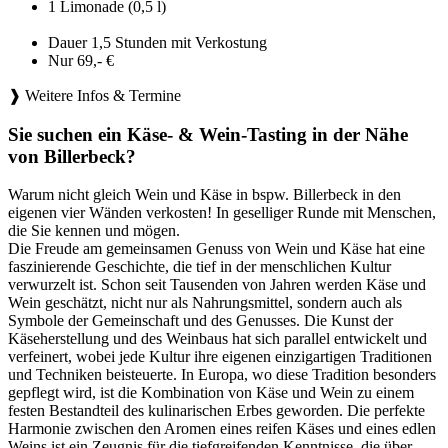
1 Limonade (0,5 l)
Dauer 1,5 Stunden mit Verkostung
Nur 69,- €
❱ Weitere Infos & Termine
Sie suchen ein Käse- & Wein-Tasting in der Nähe
von Billerbeck?
Warum nicht gleich Wein und Käse in bspw. Billerbeck in den
eigenen vier Wänden verkosten! In geselliger Runde mit Menschen,
die Sie kennen und mögen.
Die Freude am gemeinsamen Genuss von Wein und Käse hat eine
faszinierende Geschichte, die tief in der menschlichen Kultur
verwurzelt ist. Schon seit Tausenden von Jahren werden Käse und
Wein geschätzt, nicht nur als Nahrungsmittel, sondern auch als
Symbole der Gemeinschaft und des Genusses. Die Kunst der
Käseherstellung und des Weinbaus hat sich parallel entwickelt und
verfeinert, wobei jede Kultur ihre eigenen einzigartigen Traditionen
und Techniken beisteuerte. In Europa, wo diese Tradition besonders
gepflegt wird, ist die Kombination von Käse und Wein zu einem
festen Bestandteil des kulinarischen Erbes geworden. Die perfekte
Harmonie zwischen den Aromen eines reifen Käses und eines edlen
Weins ist ein Zeugnis für die tiefgreifenden Kenntnisse, die über