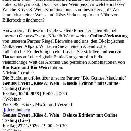
höher schlägen lässt. Doch welcher Wein passt zu welchem Käse?
Welche Käse- & Wein-Kombinationen sind besonders gut? Wo
kann ich an einer Wein- und Käse-Verkostung in der Nähe von
Billerbeck teilnehmen?
Antworten auf diese und viele weitere Fragen erhalten Sie bei
unserem Genuss-Event „Käse & Wein“ – einer
Online-Verkostung
von unserem Partner Riegel Bioweine und uns, den Ökologischen
Molkereien Allgäu. Wir laden Sie zu einem Abend voller
kulinarischer Entdeckungen ein. Lassen Sie sich
live
und
von zu
Hause
aus auf eine digitale Entdeckungstour durch die
vielschichtige Welt der Aromen und perfekten Kombinationen von
Bio-Käse und Bio-Wein
führen.
Nächste Termine
Die Buchung erfolgt über unseren Partner "Bio Genuss Akademie"
Genuss-Event „Käse & Wein - Klassik-Edition" mit Online-
Tasting (Live)
Freitag 30.10.2026
| 19:00 - 20:30
()
Webinar
Preis: 99,- € inkl. MwSt. und Versand
❱ Jetzt buchen
Genuss-Event „Käse & Wein - Deluxe-Edition“ mit Online-
Tasting (Live)
Freitag 27.11.2026
| 19:00 - 20:30
()
Webinar