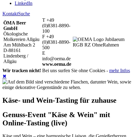
LinkedIn
Kontakt
Suche
T +49
ÖMA Beer
(0)8381-8890-
GmbH
100
Ökologische
F +49
Molkereien Allgäu
(0)8381-8890-
Am Mühlbach 2
500
D-88161
E
Lindenberg /
info@oema.de
Allgäu
www.oema.de
Wir tracken nicht!
Bei uns surfen Sie ohne Cookies -
mehr Infos
✖
Käse- und Wein-Tasting für zuhause
Genuss-Event "Käse & Wein" mit
Online-Tasting (live)
Käse und Wein – eine harmonische Liaison, die Genießerherzen