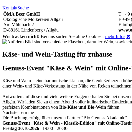
Kontakt
Suche
ÖMA Beer GmbH
T +49 
Ökologische Molkereien Allgäu
F +49 
Am Mühlbach 2
E info
D-88161 Lindenberg / Allgäu
www.o
Wir tracken nicht!
Bei uns surfen Sie ohne Cookies -
mehr Infos
✖
Käse- und Wein-Tasting für zuhause
Genuss-Event "Käse & Wein" mit Online-Ta
Käse und Wein – eine harmonische Liaison, die Genießerherzen höh
einer Wein- und Käse-Verkostung in der Nähe von Reken teilnehme
Antworten auf diese und viele weitere Fragen erhalten Sie bei unse
Allgäu. Wir laden Sie zu einem Abend voller kulinarischer Entdeckun
perfekten Kombinationen von
Bio-Käse und Bio-Wein
führen.
Nächste Termine
Die Buchung erfolgt über unseren Partner "Bio Genuss Akademie"
Genuss-Event „Käse & Wein - Klassik-Edition" mit Online-Tastin
Freitag 30.10.2026
| 19:00 - 20:30