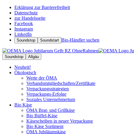
Erklärung zur Barrierefreiheit
Datenschutz
zur Handelsseite
Facebook
Instagram
LinkedIn
Bio-Händler suchen
Soundstop
Soundstart
Soundstop
Allgäu
Neuheit!
Ökologisch
Werte der ÖMA
Verbandsmitgliedschaften/Zertifikate
Verpackungsstrategien
Verpackungs-Erfolge
Soziales Unternehmertum
Bio Käse
ÖMA Brat- und Grillkäse
Bio Büffel-Käse
Käsescheiben in neuer Verpackung
Bio Käse Sortiment
ÖMA Jubiläumskäse