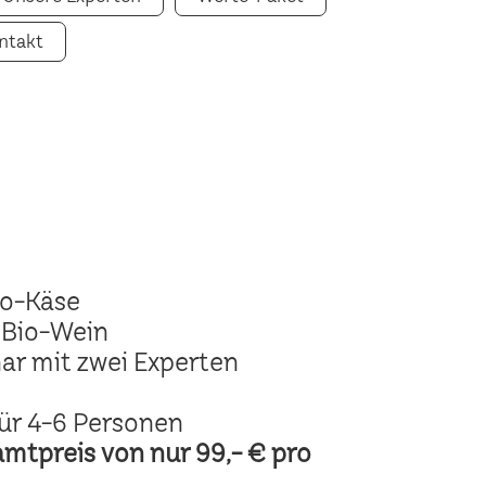
ntakt
io-Käse
 Bio-Wein
ar mit zwei Experten
ür 4-6 Personen
amtpreis von nur 99,- € pro