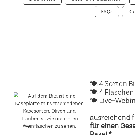
FAQs
Ko
🍽 4 Sorten B
🍽 4 Flaschen
🍽 Live-Webin
ausreichend f
für einen Ges
Paket*