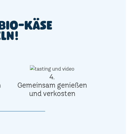
Bio-Käse
eln!
4.
n
Gemeinsam genießen
und verkosten