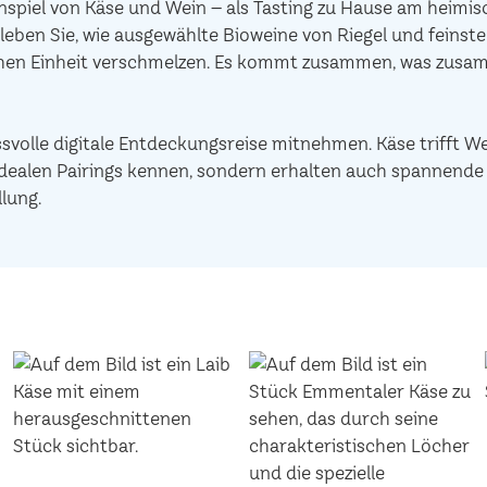
piel von Käse und Wein – als Tasting zu Hause am heimisc
leben Sie, wie ausgewählte Bioweine von Riegel und feinst
chen Einheit verschmelzen. Es kommt zusammen, was zusam
ssvolle digitale Entdeckungsreise mitnehmen. Käse trifft W
ie idealen Pairings kennen, sondern erhalten auch spannen
lung.