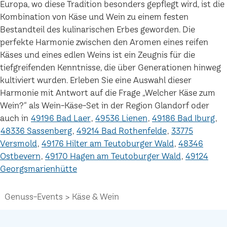
Europa, wo diese Tradition besonders gepflegt wird, ist die
Kombination von Käse und Wein zu einem festen
Bestandteil des kulinarischen Erbes geworden. Die
perfekte Harmonie zwischen den Aromen eines reifen
Käses und eines edlen Weins ist ein Zeugnis für die
tiefgreifenden Kenntnisse, die über Generationen hinweg
kultiviert wurden. Erleben Sie eine Auswahl dieser
Harmonie mit Antwort auf die Frage „Welcher Käse zum
Wein?“ als Wein-Käse-Set in der Region Glandorf oder
auch in
49196 Bad Laer
49536 Lienen
49186 Bad Iburg
48336 Sassenberg
49214 Bad Rothenfelde
33775
Versmold
49176 Hilter am Teutoburger Wald
48346
Ostbevern
49170 Hagen am Teutoburger Wald
49124
Georgsmarienhütte
Genuss-Events
Käse & Wein