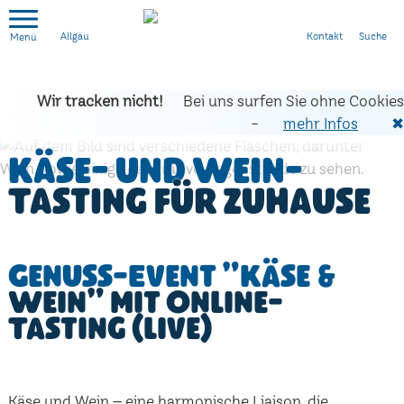
Kontakt
Suche
Allgäu
Wir tracken nicht!
Bei uns surfen Sie ohne Cookies
-
mehr Infos
✖
Käse- und Wein-
Tasting für zuhause
Genuss-Event "Käse &
Wein" mit Online-
Tasting (live)
Käse und Wein – eine harmonische Liaison, die