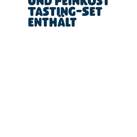
und Feinkost
Tasting-Set
enthält