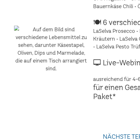
Bauernkäse Chili •
🍽 6 verschie
LaSelva Prosecco • 
Kräutern • LaSelva 
• LaSelva Pesto Trüf
🖵 Live-Webin
ausreichend für 4-
für einen Ges
Paket*
NÄCHSTE TE