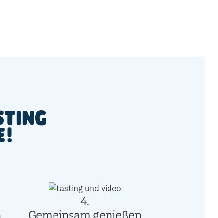
sting
e!
4.
n
Gemeinsam genießen