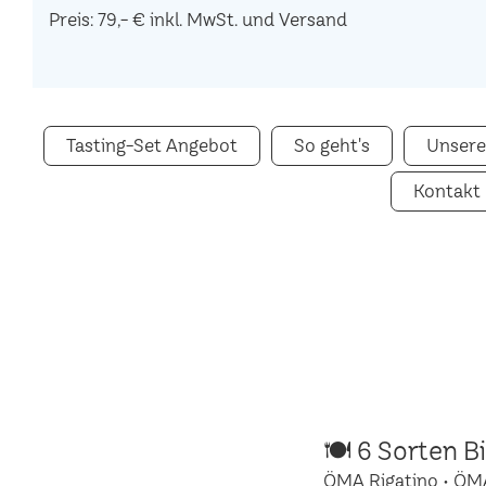
Preis: 79,- € inkl. MwSt. und Versand
Tasting-Set Angebot
So geht's
Unsere
Kontakt
🍽 6 Sorten B
ÖMA Rigatino • ÖM