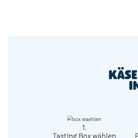
Käse
i
1.
Tasting Box wählen