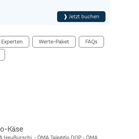
❱ Jetzt buchen
 Experten
Werte-Paket
FAQs
io-Käse
A HeuBurschi • ÖMA Taleggio DOP • ÖMA