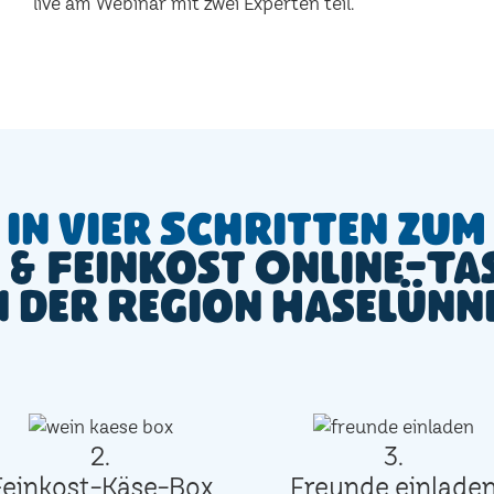
live am Webinar mit zwei Experten teil.
In vier Schritten zum
 & Feinkost Online-Ta
n der Region Haselünn
2.
3.
Feinkost-Käse-Box
Freunde einlade