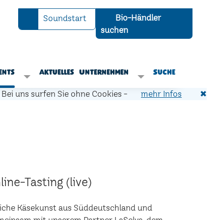
Bio-Händler
Soundstart
suchen
ents
Aktuelles
Unternehmen
Suche
Bei uns surfen Sie ohne Cookies -
mehr Infos
✖
ine-Tasting (live)
liche Käsekunst aus Süddeutschland und
Gemeinsam mit unserem Partner LaSelva, dem