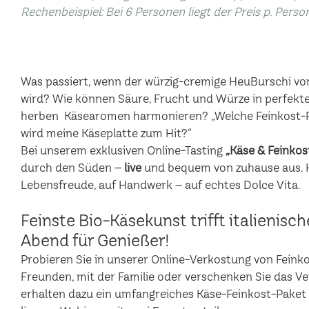
Rechenbeispiel: Bei 6 Personen liegt der Preis p. Perso
Was passiert, wenn der würzig-cremige HeuBurschi vo
wird? Wie können Säure, Frucht und Würze in perfekte
herben Käsearomen harmonieren? „Welche Feinkost-P
wird meine Käseplatte zum Hit?“
Bei unserem exklusiven Online-Tasting
„Käse & Feinkos
durch den Süden –
live
und bequem von zuhause aus. Hi
Lebensfreude, auf Handwerk – auf echtes Dolce Vita.
Feinste Bio-Käsekunst trifft italienisc
Abend für Genießer!
Probieren Sie in unserer Online-Verkostung von Feinkost
Freunden, mit der Familie oder verschenken Sie das V
erhalten dazu ein umfangreiches Käse-Feinkost-Paket