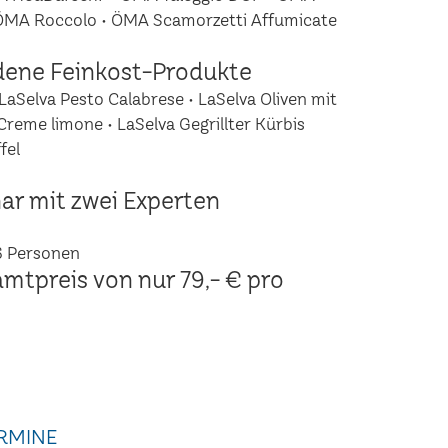
 ÖMA Roccolo • ÖMA Scamorzetti Affumicate
dene Feinkost-Produkte
LaSelva Pesto Calabrese • LaSelva Oliven mit
Creme limone • LaSelva Gegrillter Kürbis
fel
ar mit zwei Experten
6 Personen
amtpreis von nur 79,- € pro
RMINE