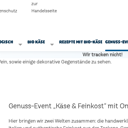
zur
enschutz
Handelsseite
ogisch
Bio Käse
Rezepte mit Bio-Käse
Genuss-Ev
Wir tracken nicht!
Genuss-Event „Käse & Feinkost“ mit Onl
Hier bringen wir zwei Welten zusammen: die handwerk
Italien und authentische Feinkost aus der Toskana. 