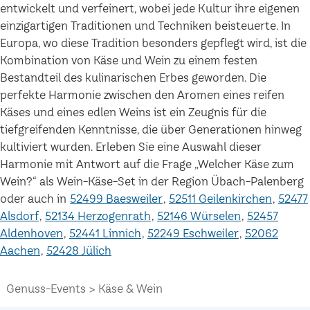
entwickelt und verfeinert, wobei jede Kultur ihre eigenen
einzigartigen Traditionen und Techniken beisteuerte. In
Europa, wo diese Tradition besonders gepflegt wird, ist die
Kombination von Käse und Wein zu einem festen
Bestandteil des kulinarischen Erbes geworden. Die
perfekte Harmonie zwischen den Aromen eines reifen
Käses und eines edlen Weins ist ein Zeugnis für die
tiefgreifenden Kenntnisse, die über Generationen hinweg
kultiviert wurden. Erleben Sie eine Auswahl dieser
Harmonie mit Antwort auf die Frage „Welcher Käse zum
Wein?“ als Wein-Käse-Set in der Region Übach-Palenberg
oder auch in
52499 Baesweiler
52511 Geilenkirchen
52477
Alsdorf
52134 Herzogenrath
52146 Würselen
52457
Aldenhoven
52441 Linnich
52249 Eschweiler
52062
Aachen
52428 Jülich
Genuss-Events
Käse & Wein