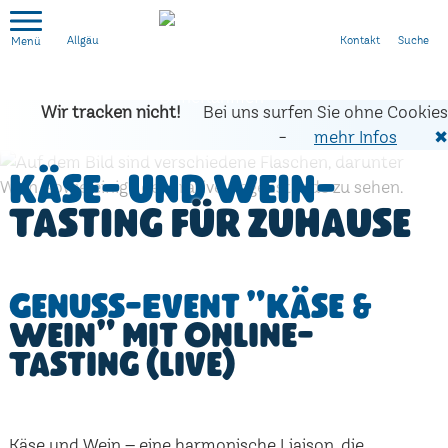
Kontakt
Suche
Allgäu
Wir tracken nicht!
Bei uns surfen Sie ohne Cookies
-
mehr Infos
✖
Käse- und Wein-
Tasting für zuhause
Genuss-Event "Käse &
Wein" mit Online-
Tasting (live)
Käse und Wein – eine harmonische Liaison, die