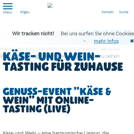
Kontakt
Suche
Allgäu
Wir tracken nicht!
Bei uns surfen Sie ohne Cookies
-
mehr Infos
✖
Käse- und Wein-
Tasting für zuhause
Genuss-Event "Käse &
Wein" mit Online-
Tasting (live)
Käse und Wein – eine harmonische Liaison, die