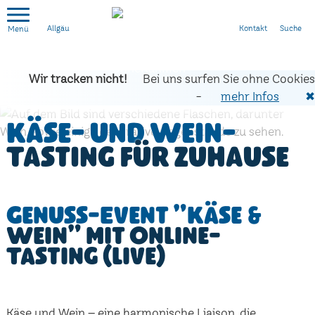
Kontakt
Suche
Allgäu
Wir tracken nicht!
Bei uns surfen Sie ohne Cookies
-
mehr Infos
✖
Käse- und Wein-
Tasting für zuhause
Genuss-Event "Käse &
Wein" mit Online-
Tasting (live)
Käse und Wein – eine harmonische Liaison, die