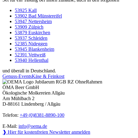
53925 Kall
53902 Bad Münstereifel
53947 Nettersheim
53909 Zülpich
53879 Euskirchen
53937 Schleiden
52385 Nideggen
53945 Blankenheim
52391 Vettweiß
53940 Hellenthal
und überall in Deutschland.
Genuss-Events
Käse & Feinkost
ÖMA Beer GmbH
Ökologische Molkereien Allgäu
Am Mühlbach 2
D-88161 Lindenberg / Allgäu
Telefon:
+49 (0)8381-8890-100
E-Mail:
info@oema.de
❱ Hier für kostenfreien Newsletter anmelden