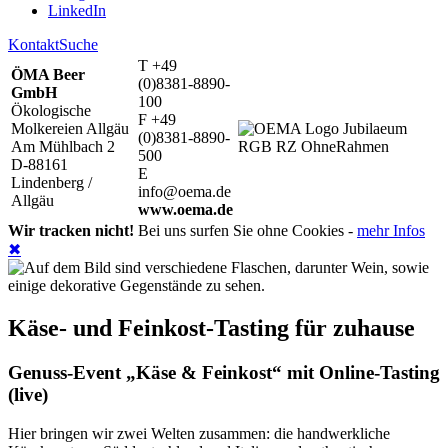
LinkedIn
Kontakt
Suche
T +49
ÖMA Beer
(0)8381-8890-
GmbH
100
Ökologische
F +49
Molkereien Allgäu
(0)8381-8890-
Am Mühlbach 2
500
D-88161
E
Lindenberg /
info@oema.de
Allgäu
www.oema.de
Wir tracken nicht!
Bei uns surfen Sie ohne Cookies -
mehr Infos
✖
Käse- und Feinkost-Tasting für zuhause
Genuss-Event „Käse & Feinkost“ mit Online-Tasting
(live)
Hier bringen wir zwei Welten zusammen: die handwerkliche