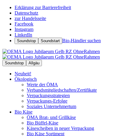
Erklärung zur Barrierefreiheit
Datenschutz
zur Handelsseite
Facebook
Instagram
LinkedIn
Bio-Händler suchen
Soundstop
Soundstart
Soundstop
Allgäu
Neuheit!
Ökologisch
Werte der ÖMA
Verbandsmitgliedschaften/Zertifikate
Verpackungsstrategien
Verpackungs-Erfolge
Soziales Unternehmertum
Bio Käse
ÖMA Brat- und Grillkäse
Bio Büffel-Käse
Käsescheiben in neuer Verpackung
Bio Käse Sortiment