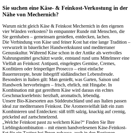
Sie suchen eine Käse- & Feinkost-Verkostung in der
Nähe von Mechernich?
Warum nicht gleich Käse & Feinkost Mechernich in den eigenen
vier Wänden verkosten? In entspannter Runde mit Menschen, die
Sie gernhaben – gemeinsam genießen, entdecken, lachen.
Die Verbindung von Käse und feiner Kost hat eine lange Tradition –
verwurzelt in bäuerlicher Handwerkskunst und mediterraner
Genusskultur. Während Käse schon in der Antike als wertvolles
Nahrungsmittel geschätzt wurde, entstand rund ums Mittelmeer eine
Vielfalt an Feinkost: Antipasti, eingelegtes Gemüse, Cremes,
Konfitüren oder feinperliger Prosecco – einst einfache
Bauernrezepte, heute Inbegriff südländischer Lebensfreude.
Besonders in Italien gilt: Man genießt, was Garten, Saison und
Handwerk hervorbringen – frisch, ehrlich, mit Hingabe. In
Kombination mit gut gereiftem Käse wird daraus ein echtes
Geschmackserlebnis: herzhaft, aromatisch, lebendig.
Unsere Bio-Käsesorten aus Süddeutschland und aus Italien passen
ideal zur mediterranen Feinkost. Die Aromenvielfalt lädt ein zum
Kombinieren und Entdecken: süß trifft salzig, knackig auf cremig,
prickelnd auf zartschmelzend.
„Welche Feinkost passt zu welchem Käse?“ Finden Sie Ihre
Lieblingskombination – mit einem handverlesenen Käse-Feinkost-
Set für ein Tasting bei Ihnen zuhause, auch in den Regionen