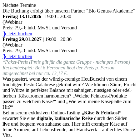
Nächste Termine
Die Buchung erfolgt über unseren Partner "Bio Genuss Akademie"
Freitag 13.11.2026
| 19:00 - 20:30
()
Webinar
Preis: 79,- € inkl. MwSt. und Versand
❱ Jetzt buchen
Freitag 29.01.2027
| 19:00 - 20:30
()
Webinar
Preis: 79,- € inkl. MwSt. und Versand
❱ Jetzt buchen
*Paket-Preis (Preis gilt für die ganze Gruppe - nicht pro Person)
Rechenbeispiel: Bei 6 Personen liegt der Preis p. Person
umgerechnet bei nur ca. 13,17 €.
Was passiert, wenn der würzig-cremige HeuBurschi von einem
fruchtigen Pesto Calabrese gekrönt wird? Wie können Säure, Frucht
und Würze in perfekter Balance mit sahnigen, nussigen oder edel-
herben Käsearomen harmonieren? „Welche Feinkost-Produkte
passen zu welchem Käse?“ und „Wie wird meine Käseplatte zum
Hit?“
Bei unserem exklusiven Online-Tasting
„Käse & Feinkost“
erwartet Sie eine
digitale, kulinarische Reise
durch den Süden –
live
und bequem von zuhause aus. Hier trifft cremiger Käse auf
feine Aromen, auf Lebensfreude, auf Handwerk – auf echtes Dolce
Vita.