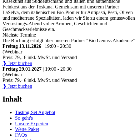
Käsekunst aus Süddeutschland und Italien und authentische
Feinkost aus der Toskana. Gemeinsam mit unserem Partner
LaSelva, dem italienischen Bio-Pionier für Antipasti, Pesti, Oliven
und mediterrane Spezialitäten, laden wir Sie zu einem genussvollen
Verkostungs-Abend voller Aromen, Geschichten und
Geschmackserlebnisse ein.
Nächste Termine
Die Buchung erfolgt über unseren Partner "Bio Genuss Akademie"
Freitag 13.11.2026
| 19:00 - 20:30
()
Webinar
Preis: 79,- € inkl. MwSt. und Versand
❱ Jetzt buchen
Freitag 29.01.2027
| 19:00 - 20:30
()
Webinar
Preis: 79,- € inkl. MwSt. und Versand
❱ Jetzt buchen
Inhalt
Tasting-Set Angebot
So geht's
Unsere Experten
Werte-Paket
FAQs