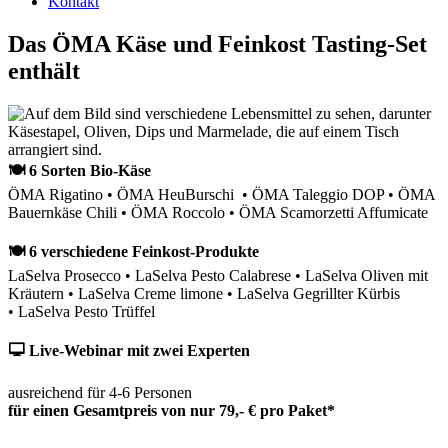
Kontakt
Das ÖMA Käse und Feinkost Tasting-Set
enthält
🍽 6 Sorten Bio-Käse
ÖMA Rigatino • ÖMA HeuBurschi • ÖMA Taleggio DOP • ÖMA
Bauernkäse Chili • ÖMA Roccolo • ÖMA Scamorzetti Affumicate
🍽 6 verschiedene Feinkost-Produkte
LaSelva Prosecco • LaSelva Pesto Calabrese • LaSelva Oliven mit
Kräutern • LaSelva Creme limone • LaSelva Gegrillter Kürbis
• LaSelva Pesto Trüffel
🖵 Live-Webinar mit zwei Experten
ausreichend für 4-6 Personen
für einen Gesamtpreis von nur 79,- € pro Paket*